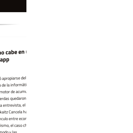
be en una
Condena historica
La flor es la pura forma
La Corte Suprema de Brasil halló
16 enero, 2026 por Camila Vazquez En
arse del
culpables este miércoles al exdiputado
esta entrega de A favor de la fantasía,
nformática y
Chiquinho Brazao y a su hermano
intento pensar qué historias y formas
e acumulación,
Domingos Brazao, exlegislador de Río de
podemos copiarle, quienes escribimos, a
quedaron
Janeiro, de haber ordenado el asesinato
las flores. Antes de mudarme a la casa
ista, el
de la concejala Marielle Franco en 2018.
en la que vivo ahora, tenía un cuartito de
ncela hace un
La pena, que llega 8 años después del
escribir en el que vivían al menos cinco
entre economía
crimen que expuso los vínculos entre la
monsteras. El nombre monstera
l caso chino
política y el crimen [...]
siempre me [...]
las