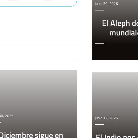
junio 29, 2026
El Aleph d
mundial
 30, 2026
junio 12, 2026
Diciembre sigue en
El Indio nos