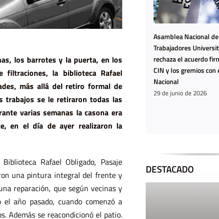
Asamblea Nacional de
Trabajadores Universit
La Casa del
Ya n
as, los barrotes y la puerta, en los
rechaza el acuerdo fir
CIN y los gremios con 
iltraciones, la biblioteca Rafael
Encuentro
estam
Nacional
dades, más allá del retiro formal de
harta
29 de junio de 2026
s trabajos se le retiraron todas las
estam
urante varias semanas la casona era
agota
e, en el día de ayer realizaron la
Biblioteca Rafael Obligado, Pasaje
DESTACADO
ron una pintura integral del frente y
n una reparación, que según vecinas y
o el año pasado, cuando comenzó a
os. Además se reacondicionó el patio.