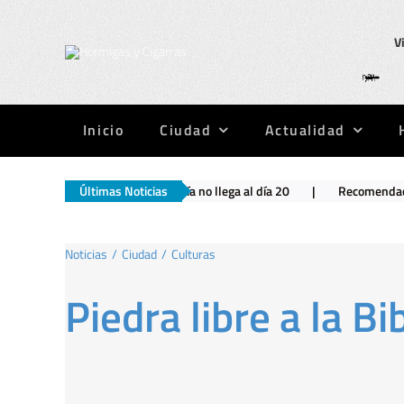
Saltar
al
V
contenido
Inicio
Ciudad
Actualidad
sos – La mayoría no llega al día 20
Últimas Noticias
|
Recomendaciones para el finde
Noticias
Ciudad
Culturas
Piedra libre a la Bib