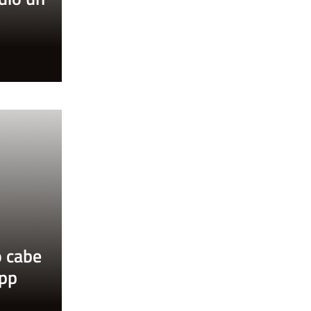
o
o cabe
app