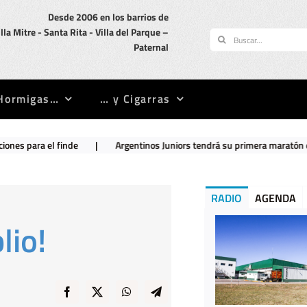
Desde 2006 en los barrios de
illa Mitre -­ Santa Rita -­ Villa del Parque –
Buscar:
Paternal
Hormigas…
… y Cigarras
|
Argentinos Juniors tendrá su primera maratón en La Paternal
|
RADIO
AGENDA
lio!