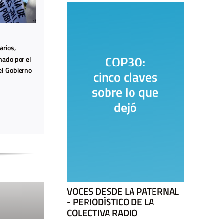
arios,
o
COP30:
mado por el
el Gobierno
os
cinco claves
s:
sobre lo que
os
dejó
das
VOCES DESDE LA PATERNAL
- PERIODÍSTICO DE LA
COLECTIVA RADIO