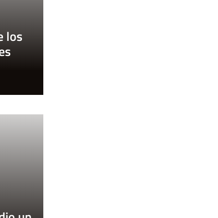
e los
es
 dio un