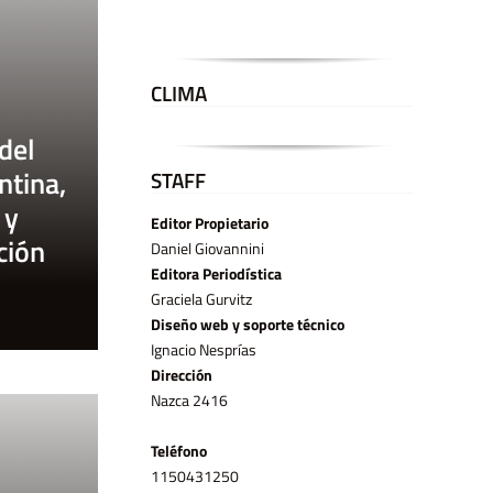
CLIMA
del
ntina,
STAFF
 y
Editor Propietario
ción
Daniel Giovannini
Editora Periodística
Graciela Gurvitz
Diseño web y soporte técnico
Ignacio Nesprías
Dirección
Nazca 2416
Teléfono
11­50431250