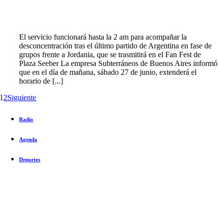
El servicio funcionará hasta la 2 am para acompañar la
desconcentración tras el último partido de Argentina en fase de
grupos frente a Jordania, que se trasmitirá en el Fan Fest de
Plaza Seeber La empresa Subterráneos de Buenos Aires informó
que en el día de mañana, sábado 27 de junio, extenderá el
horario de [...]
1
2
Siguiente
Radio
Agenda
Deportes