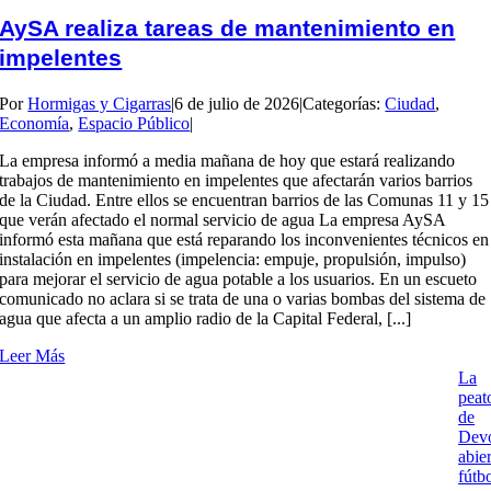
AySA realiza tareas de mantenimiento en
impelentes
Por
Hormigas y Cigarras
|
6 de julio de 2026
|
Categorías:
Ciudad
,
Economía
,
Espacio Público
|
La empresa informó a media mañana de hoy que estará realizando
trabajos de mantenimiento en impelentes que afectarán varios barrios
de la Ciudad. Entre ellos se encuentran barrios de las Comunas 11 y 15
que verán afectado el normal servicio de agua La empresa AySA
informó esta mañana que está reparando los inconvenientes técnicos en
instalación en impelentes (impelencia: empuje, propulsión, impulso)
para mejorar el servicio de agua potable a los usuarios. En un escueto
comunicado no aclara si se trata de una o varias bombas del sistema de
agua que afecta a un amplio radio de la Capital Federal, [...]
Leer Más
La
peat
de
Dev
abier
fútb