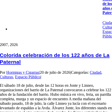
de lo
años 
Pater
Ciud
Cultu
Espac
Públi
20
07, 2026
Colorida celebración de los 122 años de La
Paternal
Por
Hormigas y Cigarras
|
20 de julio de 2026
|
Categorías:
Ciudad
,
Culturas
,
Espacio Público
|
El sábado 18 de julio, desde las 12 horas en Jonte y Linneo,
organizaciones del barrio de La Paternal convocaron a celebrar los 122
años de la fundación del barrio. Hubo música en vivo, feria, un parrilla
completa, murga y un espacio de encuentro A media mañana del
sábado pasado, 18 de julio, la calle Linneo ya lucía con el escenario
levantado de espaldas a la Avda. Álvarez Jonte, los diferentes stands en