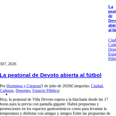
La
peat
de
Dev
abie
al f
Ciu
Cult
Depo
Espa
Públ
3
07, 2026
La peatonal de Devoto abierta al fútbol
Por
Hormigas y Cigarras
|
3 de julio de 2026
|
Categorías:
Ciudad
,
Culturas
,
Deportes
,
Espacio Público
|
Hoy, la peatonal de Villa Devoto espera a la hinchada desde las 17
horas para la previa con pantalla gigante. Habrá propuestas y
promociones en los espacios gastronómicos como para levantar la
temperatura y disfrutar con amigas y amigos Entre las propuestas de