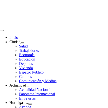
Saltar
al
contenido
Toggle
Navigation
Inicio
Ciudad
Salud
Trabajadorxs
Economía
Educación
Deportes
Vivienda
Espacio Publico
Culturas
Comunicación y Medios
Actualidad
Actualidad Nacional
Panorama Internacional
Entrevistas
Hormigas…
Agenda