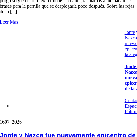
progreso y en el otro extremo de la cuadra, las llamas anticipaban las
brasas para la parrilla que se desplegaría poco después. Sobre las rejas
de la [...]
Leer Más
Jonte 
Nazca
nueva
epicen
la aleg
Jonte
Nazca
nuev
epice
de la 
Ciuda
Espac
Públi
16
07, 2026
Jonte y Nazca fue nuevamente epicentro de