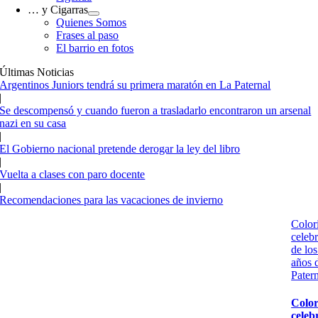
… y Cigarras
Quienes Somos
Frases al paso
El barrio en fotos
Últimas Noticias
Argentinos Juniors tendrá su primera maratón en La Paternal
|
Se descompensó y cuando fueron a trasladarlo encontraron un arsenal
nazi en su casa
|
El Gobierno nacional pretende derogar la ley del libro
|
Vuelta a clases con paro docente
|
Recomendaciones para las vacaciones de invierno
Color
celeb
de lo
años 
Pater
Color
celeb