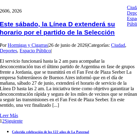
Ciud
26
06, 2026
Depo
Espa
Este sábado, la Línea D extenderá su
Públ
horario por el partido de la Selección
Por
Hormigas y Cigarras
|
26 de junio de 2026
|
Categorías:
Ciudad
,
Deportes
,
Espacio Público
|
El servicio funcionará hasta la 2 am para acompañar la
desconcentración tras el último partido de Argentina en fase de grupos
frente a Jordania, que se trasmitirá en el Fan Fest de Plaza Seeber La
empresa Subterráneos de Buenos Aires informó que en el día de
mañana, sábado 27 de junio, extenderá el horario de servicio de la
Línea D hasta las 2 am. La iniciativa tiene como objetivo garantizar la
desconcentración rápida y segura de los miles de vecinos que se reúna
a seguir las transmisiones en el Fan Fest de Plaza Seeber. En este
sentido, una vez finalizado [...]
Leer Más
1
2
Siguiente
Colorida celebración de los 122 años de La Paternal