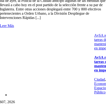
día de ayer, la Policía de la Ciudad anticipó algunas de las medidas que
llevará a cabo hoy en el post partido de la selección frente a su par de
Inglaterra. Entre otras acciones desplegará entre 700 y 800 efectivos
pertenecientes a Orden Urbano, a la División Despliegue de
Intervenciones Rápidas [...]
Leer Más
AySA re
tareas d
manten
en impe
AySA r
tareas 
manten
en impe
Ciudad
Econom
Espaci
Público
6
07, 2026