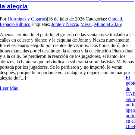
la alegría
Por
Hormigas y Cigarras
|
16 de julio de 2026
|
Categorías:
Ciudad
,
Espacio Público
|
Etiquetas:
Jonte y Nazca
,
Messi
,
Mundial 2026
|
Apenas terminado el partido, el griterío de las ventanas se trasladó a las
calles en celeste y blanco y la esquina de Jonte y Nazca nuevamente
fue el escenario elegido por cientos de vecinos. Dos horas duró, dos
horas marcadas por el desahogo, la alegría y la celebración Pitazo final
y a la calle. Se perdieron la reacción de los jugadores, el llanto, los
abrazos, la bandera que reivindica la soberanía sobre las islas Malvinas
portada por los jugadores. Se lo perdieron y no importó, lo verán
después, porque lo importante era contagiar y dejarse contaminar por la
El
alegría de [...]
gobi
Leer Más
de
CA
anun
un fu
oper
polic
en el
Obel