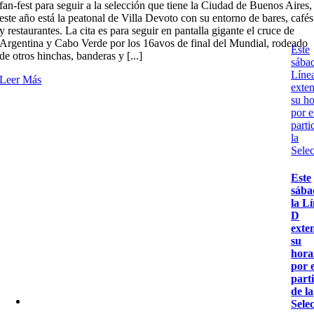
fan-fest para seguir a la selección que tiene la Ciudad de Buenos Aires,
este año está la peatonal de Villa Devoto con su entorno de bares, cafés
y restaurantes. La cita es para seguir en pantalla gigante el cruce de
Argentina y Cabo Verde por los 16avos de final del Mundial, rodeado
Este
de otros hinchas, banderas y [...]
sábad
Líne
Leer Más
exte
su ho
por e
parti
la
Sele
Este
sába
la L
D
exte
su
hora
por e
part
de la
Sele