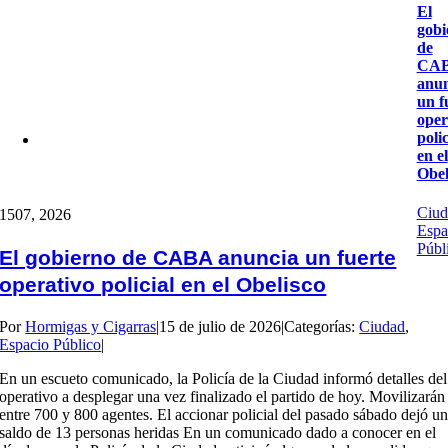
El
gobi
de
CA
anun
un f
oper
polic
en el
Obel
Ciud
15
07, 2026
Espa
Públ
El gobierno de CABA anuncia un fuerte
operativo policial en el Obelisco
Por
Hormigas y Cigarras
|
15 de julio de 2026
|
Categorías:
Ciudad
,
Espacio Público
|
En un escueto comunicado, la Policía de la Ciudad informó detalles del
operativo a desplegar una vez finalizado el partido de hoy. Movilizarán
entre 700 y 800 agentes. El accionar policial del pasado sábado dejó u
saldo de 13 personas heridas En un comunicado dado a conocer en el