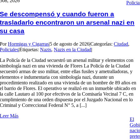
5
08, 2026
Policia
Se descompensó y cuando fueron a
trasladarlo encontraron un arsenal nazi en
su casa
Por
Hormigas y Cigarras
|
5 de agosto de 2026
|
Categorías:
Ciudad
,
Policiales
|
Etiquetas:
Nazis
,
Nazis en la Ciudad
|
La Policía de la Ciudad secuestró un arsenal militar y elementos con
simbología nazi en una vivienda de Flores La Policía de la Ciudad
secuestró armas de uso militar, entre ellas fusiles y ametralladoras, y
elementos e indumentaria con simbología nazi, durante un
procedimiento realizado en una vivienda de un hombre de 89 años en
el barrio de Flores. El operativo se realizó en un inmueble ubicado en
la calle Lautaro al 100 por efectivos de la Comisaría Vecinal 7 C, en
cumplimiento de una orden dispuesta por el Juzgado Nacional en lo
Criminal y Correccional Federal N° 5, a [...]
Leer Más
El
Gobi
nacio
pret