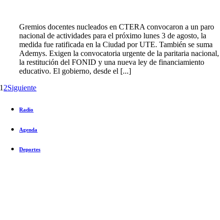
Gremios docentes nucleados en CTERA convocaron a un paro
nacional de actividades para el próximo lunes 3 de agosto, la
medida fue ratificada en la Ciudad por UTE. También se suma
Ademys. Exigen la convocatoria urgente de la paritaria nacional,
la restitución del FONID y una nueva ley de financiamiento
educativo. El gobierno, desde el [...]
1
2
Siguiente
Radio
Agenda
Deportes