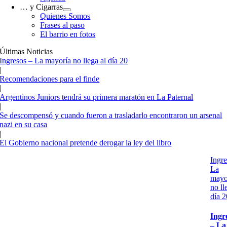
… y Cigarras
Quienes Somos
Frases al paso
El barrio en fotos
Últimas Noticias
Ingresos – La mayoría no llega al día 20
|
Recomendaciones para el finde
|
Argentinos Juniors tendrá su primera maratón en La Paternal
|
Se descompensó y cuando fueron a trasladarlo encontraron un arsenal
nazi en su casa
|
El Gobierno nacional pretende derogar la ley del libro
Ingre
La
mayo
no ll
día 2
Ingr
– La