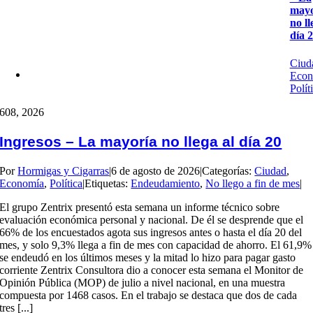
mayo
no ll
día 
Ciud
Econ
Polít
6
08, 2026
Ingresos – La mayoría no llega al día 20
Por
Hormigas y Cigarras
|
6 de agosto de 2026
|
Categorías:
Ciudad
,
Economía
,
Política
|
Etiquetas:
Endeudamiento
,
No llego a fin de mes
|
El grupo Zentrix presentó esta semana un informe técnico sobre
evaluación económica personal y nacional. De él se desprende que el
66% de los encuestados agota sus ingresos antes o hasta el día 20 del
mes, y solo 9,3% llega a fin de mes con capacidad de ahorro. El 61,9%
se endeudó en los últimos meses y la mitad lo hizo para pagar gasto
corriente Zentrix Consultora dio a conocer esta semana el Monitor de
Opinión Pública (MOP) de julio a nivel nacional, en una muestra
compuesta por 1468 casos. En el trabajo se destaca que dos de cada
tres [...]