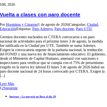
1
08, 2026
Vuelta a clases con paro docente
Por
Hormigas y Cigarras
|
1 de agosto de 2026
|
Categorías:
Ciudad
,
Educación
|
Etiquetas:
Paro Ademys
,
Paro docente
,
Paro UTE
|
Gremios docentes nucleados en CTERA convocaron a un paro
nacional de actividades para el próximo lunes 3 de agosto, la medida
fue ratificada en la Ciudad por UTE. También se suma Ademys.
Exigen la convocatoria urgente de la paritaria nacional, la restitución
del FONID y una nueva ley de financiamiento educativo. El gobierno,
desde el Ministerio de Capital Humano, amenazó con sanciones e
inspecciones para verificar que se cumpla con el 75% de presentismo
exigido en la nueva ley laboral El lunes 3 de agosto de 2026 habrá un
paro docente nacional de 24 horas convocado por CTERA. Exigen la
[...]
Leer Más
1
2
Siguiente
Ingresos – La mayoría no llega al día 20