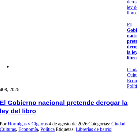
derog
ley d
libro
El
Gobi
naci
pret
dero
la le
libro
Ciud
Cultu
Econ
Polít
4
08, 2026
El Gobierno nacional pretende derogar la
ley del libro
Por
Hormigas y Cigarras
|
4 de agosto de 2026
|
Categorías:
Ciudad
,
Culturas
,
Economía
,
Política
|
Etiquetas:
Librerías de barrio
|