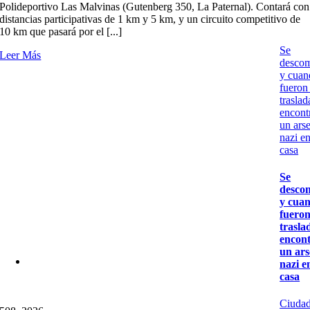
Polideportivo Las Malvinas (Gutenberg 350, La Paternal). Contará con
distancias participativas de 1 km y 5 km, y un circuito competitivo de
10 km que pasará por el [...]
Se
Leer Más
desco
y cuan
fueron
traslad
encont
un ars
nazi e
casa
Se
desco
y cua
fueron
trasla
encon
un ars
nazi e
casa
Ciuda