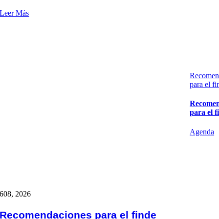
Leer Más
Recomen
para el f
Recomen
para el f
Agenda
6
08, 2026
Recomendaciones para el finde