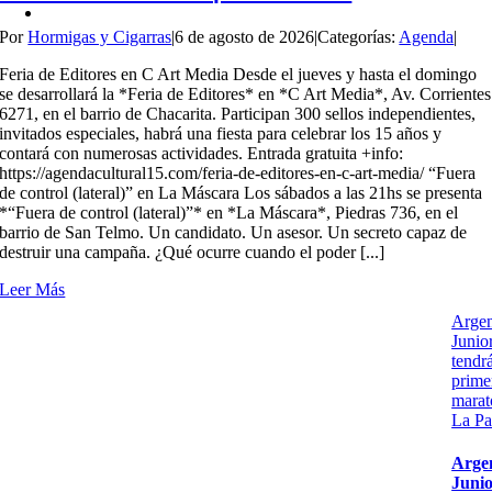
Por
Hormigas y Cigarras
|
6 de agosto de 2026
|
Categorías:
Agenda
|
Feria de Editores en C Art Media Desde el jueves y hasta el domingo
se desarrollará la *Feria de Editores* en *C Art Media*, Av. Corrientes
6271, en el barrio de Chacarita. Participan 300 sellos independientes,
invitados especiales, habrá una fiesta para celebrar los 15 años y
contará con numerosas actividades. Entrada gratuita +info:
https://agendacultural15.com/feria-de-editores-en-c-art-media/ “Fuera
de control (lateral)” en La Máscara Los sábados a las 21hs se presenta
*“Fuera de control (lateral)”* en *La Máscara*, Piedras 736, en el
barrio de San Telmo. Un candidato. Un asesor. Un secreto capaz de
destruir una campaña. ¿Qué ocurre cuando el poder [...]
Leer Más
Argen
Junio
tendr
prime
marat
La Pa
Arge
Junio