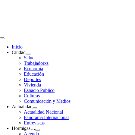
Saltar
al
contenido
Toggle
Navigation
Inicio
Ciudad
Salud
Trabajadorxs
Economía
Educación
Deportes
Vivienda
Espacio Publico
Culturas
Comunicación y Medios
Actualidad
Actualidad Nacional
Panorama Internacional
Entrevistas
Hormigas…
Agenda