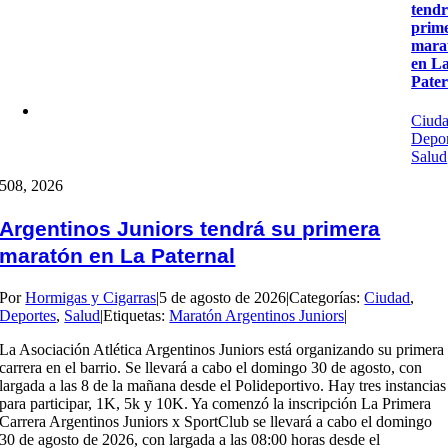
tendr
prim
mara
en L
Pater
Ciud
Depor
Salud
5
08, 2026
Argentinos Juniors tendrá su primera
maratón en La Paternal
Por
Hormigas y Cigarras
|
5 de agosto de 2026
|
Categorías:
Ciudad
,
Deportes
,
Salud
|
Etiquetas:
Maratón Argentinos Juniors
|
La Asociación Atlética Argentinos Juniors está organizando su primera
carrera en el barrio. Se llevará a cabo el domingo 30 de agosto, con
largada a las 8 de la mañana desde el Polideportivo. Hay tres instancias
para participar, 1K, 5k y 10K. Ya comenzó la inscripción La Primera
Carrera Argentinos Juniors x SportClub se llevará a cabo el domingo
30 de agosto de 2026, con largada a las 08:00 horas desde el