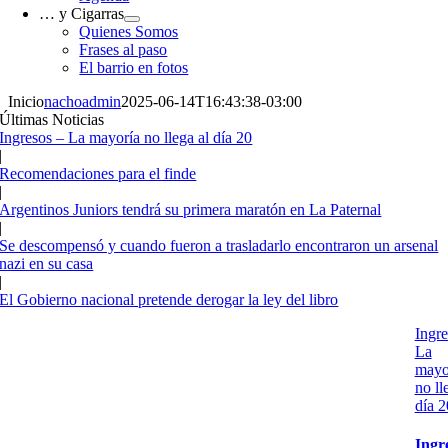
… y Cigarras
Quienes Somos
Frases al paso
El barrio en fotos
Inicio
nachoadmin
2025-06-14T16:43:38-03:00
Últimas Noticias
Ingresos – La mayoría no llega al día 20
|
Recomendaciones para el finde
|
Argentinos Juniors tendrá su primera maratón en La Paternal
|
Se descompensó y cuando fueron a trasladarlo encontraron un arsenal
nazi en su casa
|
El Gobierno nacional pretende derogar la ley del libro
Ingre
La
mayo
no ll
día 2
Ingr