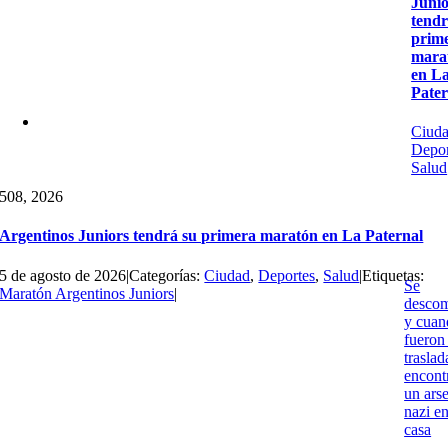
Junio
tendr
prim
mara
en L
Pater
Ciud
Depor
Salud
5
08, 2026
Argentinos Juniors tendrá su primera maratón en La Paternal
5 de agosto de 2026
|
Categorías:
Ciudad
,
Deportes
,
Salud
|
Etiquetas:
Se
Maratón Argentinos Juniors
|
desco
y cuan
fueron
traslad
encont
un ars
nazi e
casa