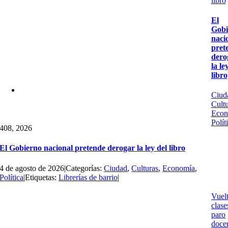
libro
El
Gobi
naci
pret
dero
la le
libro
Ciud
Cultu
Econ
Polít
4
08, 2026
El Gobierno nacional pretende derogar la ley del libro
4 de agosto de 2026
|
Categorías:
Ciudad
,
Culturas
,
Economía
,
Política
|
Etiquetas:
Librerías de barrio
|
Vuelt
clase
paro
doce