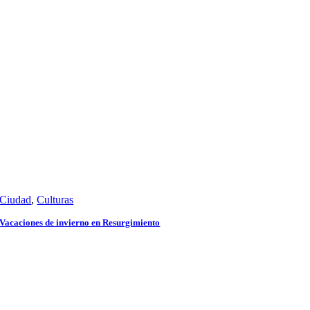
Ciudad
,
Culturas
Vacaciones de invierno en Resurgimiento