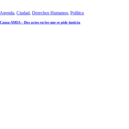
Agenda
,
Ciudad
,
Derechos Humanos
,
Política
Causa AMIA – Dos actos en los que se pide justicia