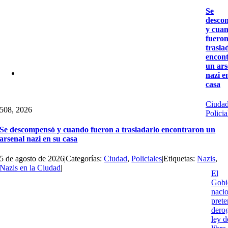
Se
desco
y cua
fueron
trasla
encon
un ars
nazi e
casa
Ciuda
5
08, 2026
Policia
Se descompensó y cuando fueron a trasladarlo encontraron un
arsenal nazi en su casa
5 de agosto de 2026
|
Categorías:
Ciudad
,
Policiales
|
Etiquetas:
Nazis
,
Nazis en la Ciudad
|
El
Gobi
nacio
pret
derog
ley d