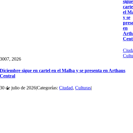
sigue
carte
el M
y se
pres
en
Arth
Cent
Ciud
Cultu
30
07, 2026
Diciembre sigue en cartel en el Malba y se presenta en Arthaus
Central
30 de julio de 2026
|
Categorías:
Ciudad
,
Culturas
|