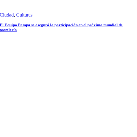
Ciudad
,
Culturas
El Equipo Pampa se aseguró la participación en el próximo mundial de
pastelería