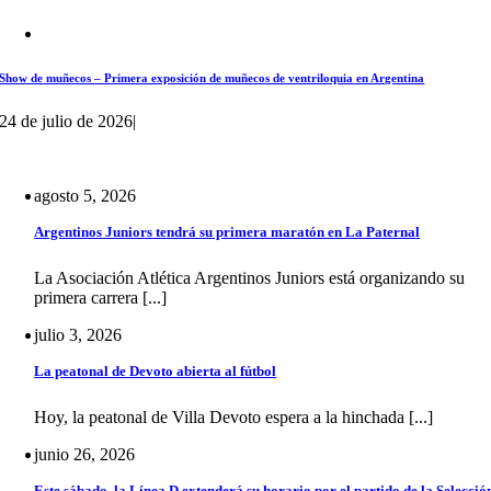
Show de muñecos – Primera exposición de muñecos de ventriloquia en Argentina
24 de julio de 2026
|
agosto 5, 2026
Argentinos Juniors tendrá su primera maratón en La Paternal
La Asociación Atlética Argentinos Juniors está organizando su
primera carrera [...]
julio 3, 2026
La peatonal de Devoto abierta al fútbol
Hoy, la peatonal de Villa Devoto espera a la hinchada [...]
junio 26, 2026
Este sábado, la Línea D extenderá su horario por el partido de la Selecció