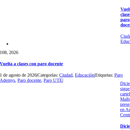
Vuel
clas
paro
doce
Ciud
Educ
1
08, 2026
Vuelta a clases con paro docente
1 de agosto de 2026
|
Categorías:
Ciudad
,
Educación
|
Etiquetas:
Paro
Ademys
,
Paro docente
,
Paro UTE
|
Dici
sigue
cartel
Malb
prese
en Ar
Centr
Dici