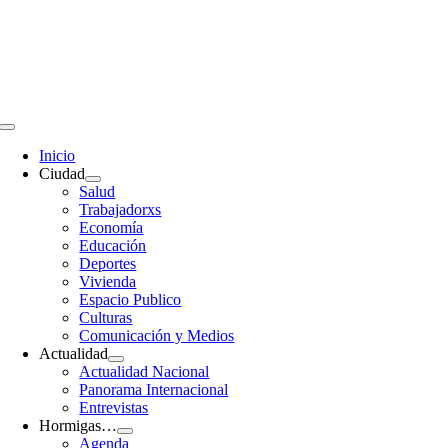
Saltar
al
contenido
Toggle
Navigation
Inicio
Ciudad
Salud
Trabajadorxs
Economía
Educación
Deportes
Vivienda
Espacio Publico
Culturas
Comunicación y Medios
Actualidad
Actualidad Nacional
Panorama Internacional
Entrevistas
Hormigas…
Agenda