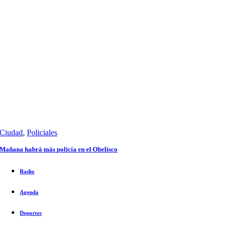
Ciudad
,
Policiales
Mañana habrá más policía en el Obelisco
Radio
Agenda
Deportes