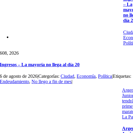
– La
mayo
no ll
día 
Ciud
Econ
Polít
6
08, 2026
Ingresos – La mayoría no llega al día 20
6 de agosto de 2026
|
Categorías:
Ciudad
,
Economía
,
Política
|
Etiquetas:
Endeudamiento
,
No llego a fin de mes
|
Argen
Junio
tendr
prime
marat
La Pa
Arge