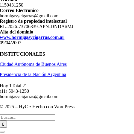
11­50431250
Correo Electrónico
hormigasycigarras@gmail.com
Registro de propiedad intelectual
RL-2026-73706339-APN-DNDA#MJ
Alta del dominio
www.hormigasycigarras.com.ar
09/04/2007
INSTITUCIONALES
Ciudad Autónoma de Buenos Aires
Presidencia de la Nación Argentina
Hoy 1
Total 21
(11) ­5043-1250
hormigasycigarras@gmail.com
© 2025 – HyC • Hecho con WordPress
Buscar:
Toggle