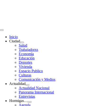
Saltar
al
contenido
Toggle
Navigation
Inicio
Ciudad
Salud
Trabajadorxs
Economía
Educación
Deportes
Vivienda
Espacio Publico
Culturas
Comunicación y Medios
Actualidad
Actualidad Nacional
Panorama Internacional
Entrevistas
Hormigas…
Agenda