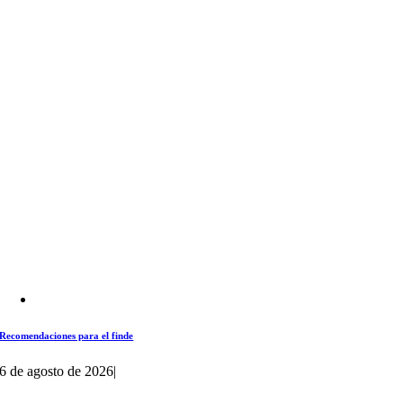
Recomendaciones para el finde
6 de agosto de 2026
|