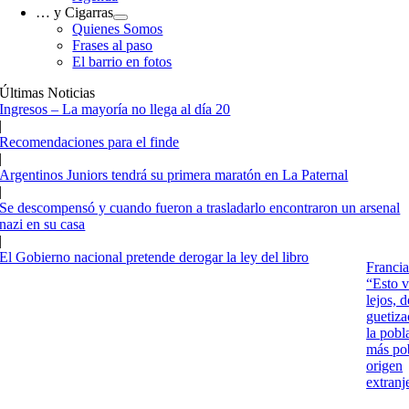
… y Cigarras
Quienes Somos
Frases al paso
El barrio en fotos
Últimas Noticias
Ingresos – La mayoría no llega al día 20
|
Recomendaciones para el finde
|
Argentinos Juniors tendrá su primera maratón en La Paternal
|
Se descompensó y cuando fueron a trasladarlo encontraron un arsenal
nazi en su casa
|
El Gobierno nacional pretende derogar la ley del libro
Francia
“Esto v
lejos, d
guetiza
la pobl
más po
origen
extranj