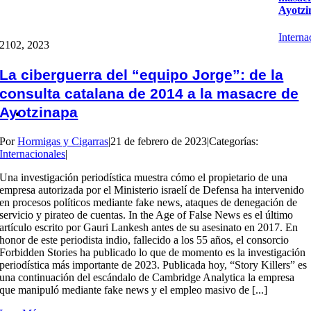
Ayotzi
Interna
21
02, 2023
La ciberguerra del “equipo Jorge”: de la
consulta catalana de 2014 a la masacre de
Ayotzinapa
Por
Hormigas y Cigarras
|
21 de febrero de 2023
|
Categorías:
Internacionales
|
Una investigación periodística muestra cómo el propietario de una
empresa autorizada por el Ministerio israelí de Defensa ha intervenido
en procesos políticos mediante fake news, ataques de denegación de
servicio y pirateo de cuentas. In the Age of False News es el último
artículo escrito por Gauri Lankesh antes de su asesinato en 2017. En
honor de este periodista indio, fallecido a los 55 años, el consorcio
Forbidden Stories ha publicado lo que de momento es la investigación
periodística más importante de 2023. Publicada hoy, “Story Killers” es
una continuación del escándalo de Cambridge Analytica la empresa
que manipuló mediante fake news y el empleo masivo de [...]