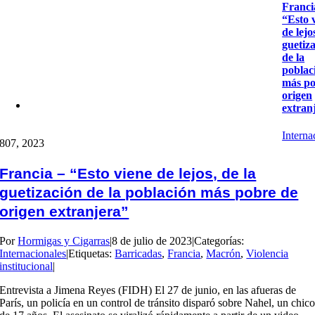
Franci
“Esto 
de lejo
guetiz
de la
poblac
más po
origen
extran
Interna
8
07, 2023
Francia – “Esto viene de lejos, de la
guetización de la población más pobre de
origen extranjera”
Por
Hormigas y Cigarras
|
8 de julio de 2023
|
Categorías:
Internacionales
|
Etiquetas:
Barricadas
,
Francia
,
Macrón
,
Violencia
institucional
|
Entrevista a Jimena Reyes (FIDH) El 27 de junio, en las afueras de
París, un policía en un control de tránsito disparó sobre Nahel, un chic