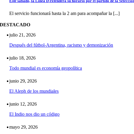
Este sábado, la Línea D extenderá su horario por el partido de la Selecció
El servicio funcionará hasta la 2 am para acompañar la [...]
DESTACADO
julio 21, 2026
Después del fútbol-Argentina, racismo y demonización
julio 18, 2026
Todo mundial es economía geopolítica
junio 29, 2026
El Aleph de los mundiales
junio 12, 2026
El Indio nos dio un código
mayo 29, 2026