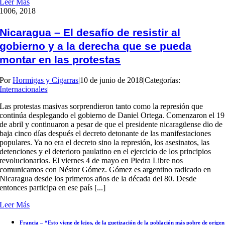
Leer Más
10
06, 2018
Nicaragua – El desafío de resistir al
gobierno y a la derecha que se pueda
montar en las protestas
Por
Hormigas y Cigarras
|
10 de junio de 2018
|
Categorías:
Internacionales
|
Las protestas masivas sorprendieron tanto como la represión que
continúa desplegando el gobierno de Daniel Ortega. Comenzaron el 19
de abril y continuaron a pesar de que el presidente nicaragüense dio de
baja cinco días después el decreto detonante de las manifestaciones
populares. Ya no era el decreto sino la represión, los asesinatos, las
detenciones y el deterioro paulatino en el ejercicio de los principios
revolucionarios. El viernes 4 de mayo en Piedra Libre nos
comunicamos con Néstor Gómez. Gómez es argentino radicado en
Nicaragua desde los primeros años de la década del 80. Desde
entonces participa en ese país [...]
Leer Más
Francia – “Esto viene de lejos, de la guetización de la población más pobre de origen