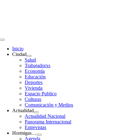
Saltar
al
contenido
Toggle
Navigation
Inicio
Ciudad
Salud
Trabajadorxs
Economía
Educación
Deportes
Vivienda
Espacio Publico
Culturas
Comunicación y Medios
Actualidad
Actualidad Nacional
Panorama Internacional
Entrevistas
Hormigas…
Agenda