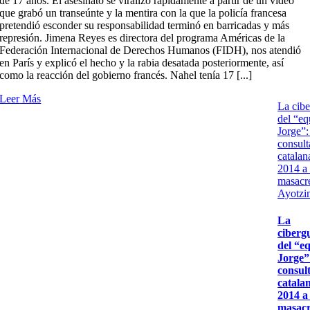
de 17 años. El asesinato se viralizó rápidamente a partir de un video
que grabó un transeúnte y la mentira con la que la policía francesa
pretendió esconder su responsabilidad terminó en barricadas y más
represión. Jimena Reyes es directora del programa Américas de la
Federación Internacional de Derechos Humanos (FIDH), nos atendió
en París y explicó el hecho y la rabia desatada posteriormente, así
como la reacción del gobierno francés. Nahel tenía 17 [...]
Leer Más
La cibe
del “eq
Jorge”:
consult
catalan
2014 a 
masacr
Ayotzi
La
ciberg
del “e
Jorge”:
consul
catala
2014 a 
masacr