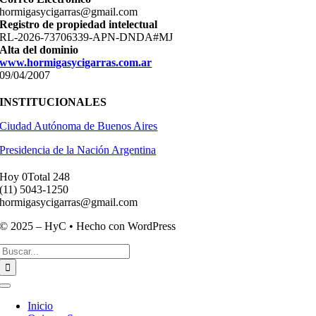
hormigasycigarras@gmail.com
Registro de propiedad intelectual
RL-2026-73706339-APN-DNDA#MJ
Alta del dominio
www.hormigasycigarras.com.ar
09/04/2007
INSTITUCIONALES
Ciudad Autónoma de Buenos Aires
Presidencia de la Nación Argentina
Hoy 0
Total 248
(11) ­5043-1250
hormigasycigarras@gmail.com
© 2025 – HyC • Hecho con WordPress
Buscar:
Toggle
Navigation
Inicio