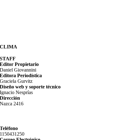
CLIMA
STAFF
Editor Propietario
Daniel Giovannini
Editora Periodística
Graciela Gurvitz
Diseño web y soporte técnico
Ignacio Nesprías
Dirección
Nazca 2416
Teléfono
11­50431250
Correo Electrónico