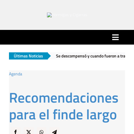
Saltar
al
contenido
Toggle
Naviga
 Paternal
Últimas Noticias
|
Se descompensó y cuando fueron a trasladarlo encontrar
Inicio
Agenda
Ciudad
Recomendaciones
Actualidad
para el finde largo
Hormigas…
… y Cigarras