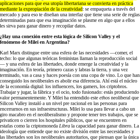
aplicaciones para que esa utopía libertariana se convierta en práctica
mediante la expropiación de la creatividad
: se empaqueta a través del
mercado y para eso te diseñan una interfaz que tiene una serie de reglas
determinadas para que esa imaginación se plasme en algo que a ellos
les sirva para ganar dinero y recopilar datos.
¿Hay una conexión entre esta lógica de Silicon Valley y el
fenómeno de Milei en Argentina?
Karl Marx distingue entre una esfera de las necesidades —comer, el
techo: lo que algunas teóricas feministas llaman la reproducción social
— y una esfera de las libertades, donde emerge la creatividad y la
imaginación. En teoría, primero cazas y labras la tierra, y una vez
terminado, vas a casa y haces poesía con una copa de vino. Lo que han
conseguido los neoliberales es abolir esa diferencia. Ahí está el núcleo
de la economía digital: los influencers, los gamers, los criptobros.
Trabajar y jugar, la fábrica y el ocio, todo fusionado: estás produciendo
valor permanentemente. Y Milei ha entendido este
ethos
neoliberal que
Silicon Valley instaló a un nivel pre racional en las personas para
encerrarnos en sus infraestructuras. Milei lo usa para llevar a cabo un
giro macabro en el neoliberalismo y propone tener tres trabajos, que se
privaticen o cierren los hospitales públicos, que se encuentren en
estafas como la criptomoneda
Libra
la capacidad para ganar dinero. La
ideología que entiende que no existe división entre las necesidades y
las libertades son los neoliberales autoritarios, que piensan que la única