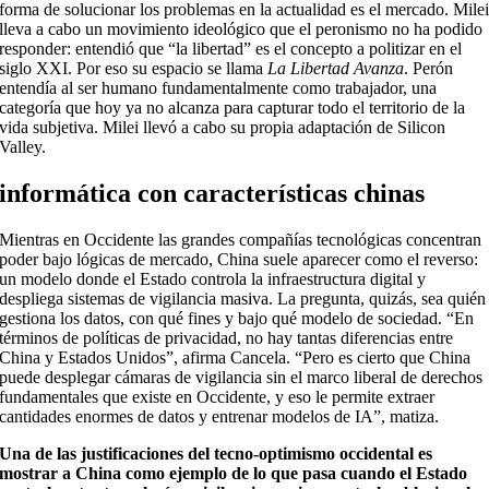
forma de solucionar los problemas en la actualidad es el mercado. Mile
lleva a cabo un movimiento ideológico que el peronismo no ha podido
responder: entendió que “la libertad” es el concepto a politizar en el
siglo XXI. Por eso su espacio se llama
La Libertad Avanza
. Perón
entendía al ser humano fundamentalmente como trabajador, una
categoría que hoy ya no alcanza para capturar todo el territorio de la
vida subjetiva. Milei llevó a cabo su propia adaptación de Silicon
Valley.
informática con características chinas
Mientras en Occidente las grandes compañías tecnológicas concentran
poder bajo lógicas de mercado, China suele aparecer como el reverso:
un modelo donde el Estado controla la infraestructura digital y
despliega sistemas de vigilancia masiva. La pregunta, quizás, sea quién
gestiona los datos, con qué fines y bajo qué modelo de sociedad. “En
términos de políticas de privacidad, no hay tantas diferencias entre
China y Estados Unidos”, afirma Cancela. “Pero es cierto que China
puede desplegar cámaras de vigilancia sin el marco liberal de derechos
fundamentales que existe en Occidente, y eso le permite extraer
cantidades enormes de datos y entrenar modelos de IA”, matiza.
Una de las justificaciones del tecno-optimismo occidental es
mostrar a China como ejemplo de lo que pasa cuando el Estado