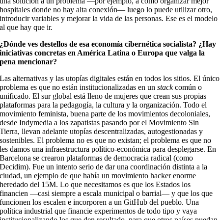
una solución a un problema —por ejemplo, a cómo organizar mejor
hospitales donde no hay alta conexión— luego lo puede utilizar otro,
introducir variables y mejorar la vida de las personas. Ese es el modelo
al que hay que ir.
¿Dónde ves destellos de esa economía cibernética socialista? ¿Hay
iniciativas concretas en América Latina o Europa que valga la
pena mencionar?
Las alternativas y las utopías digitales están en todos los sitios. El único
problema es que no están institucionalizadas en un
stack
común o
unificado. El sur global está lleno de mujeres que crean sus propias
plataformas para la pedagogía, la cultura y la organización. Todo el
movimiento feminista, buena parte de los movimientos decoloniales,
desde Indymedia a los zapatistas pasando por el Movimiento Sin
Tierra, llevan adelante utopías descentralizadas, autogestionadas y
sostenibles. El problema no es que no existan; el problema es que no
les damos una infraestructura político-económica para desplegarse. En
Barcelona se crearon plataformas de democracia radical (como
Decidim). Fue un intento serio de dar una coordinación distinta a la
ciudad, un ejemplo de que había un movimiento hacker enorme
heredado del 15M. Lo que necesitamos es que los Estados los
financien —casi siempre a escala municipal o barrial— y que los que
funcionen los escalen e incorporen a un GitHub del pueblo. Una
política industrial que financie experimentos de todo tipo y vaya
institucionalizando los que den resultado, para que otros países puedan