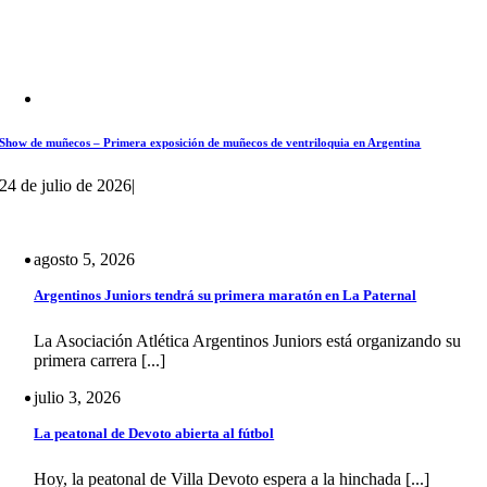
Show de muñecos – Primera exposición de muñecos de ventriloquia en Argentina
24 de julio de 2026
|
agosto 5, 2026
Argentinos Juniors tendrá su primera maratón en La Paternal
La Asociación Atlética Argentinos Juniors está organizando su
primera carrera [...]
julio 3, 2026
La peatonal de Devoto abierta al fútbol
Hoy, la peatonal de Villa Devoto espera a la hinchada [...]