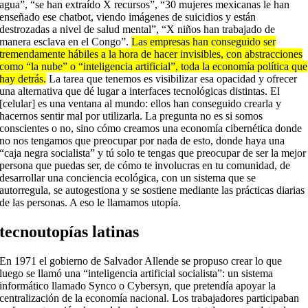
agua”, “se han extraído X recursos”, “30 mujeres mexicanas le han
enseñado ese chatbot, viendo imágenes de suicidios y están
destrozadas a nivel de salud mental”, “X niños han trabajado de
manera esclava en el Congo”.
Las empresas han conseguido ser
tremendamente hábiles a la hora de hacer invisibles, con abstracciones
como “la nube” o “inteligencia artificial”, toda la economía política que
hay detrás.
La tarea que tenemos es visibilizar esa opacidad y ofrecer
una alternativa que dé lugar a interfaces tecnológicas distintas. El
[celular] es una ventana al mundo: ellos han conseguido crearla y
hacernos sentir mal por utilizarla. La pregunta no es si somos
conscientes o no, sino cómo creamos una economía cibernética donde
no nos tengamos que preocupar por nada de esto, donde haya una
“caja negra socialista” y tú solo te tengas que preocupar de ser la mejor
persona que puedas ser, de cómo te involucras en tu comunidad, de
desarrollar una conciencia ecológica, con un sistema que se
autorregula, se autogestiona y se sostiene mediante las prácticas diarias
de las personas. A eso le llamamos utopía.
tecnoutopías latinas
En 1971 el gobierno de Salvador Allende se propuso crear lo que
luego se llamó una “inteligencia artificial socialista”: un sistema
informático llamado Synco o Cybersyn, que pretendía apoyar la
centralización de la economía nacional. Los trabajadores participaban