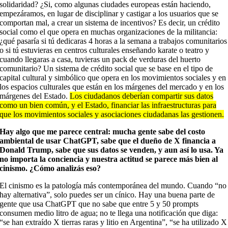
solidaridad? ¿Si, como algunas ciudades europeas están haciendo,
empezáramos, en lugar de disciplinar y castigar a los usuarios que se
comportan mal, a crear un sistema de incentivos? Es decir, un crédito
social como el que opera en muchas organizaciones de la militancia:
¿qué pasaría si tú dedicaras 4 horas a la semana a trabajos comunitarios
o si tú estuvieras en centros culturales enseñando karate o teatro y
cuando llegaras a casa, tuvieras un pack de verduras del huerto
comunitario? Un sistema de crédito social que se base en el tipo de
capital cultural y simbólico que opera en los movimientos sociales y en
los espacios culturales que están en los márgenes del mercado y en los
márgenes del Estado.
Los ciudadanos deberían compartir sus datos
como un bien común, y el Estado, financiar las infraestructuras para
que los movimientos sociales y asociaciones ciudadanas las gestionen.
Hay algo que me parece central: mucha gente sabe del costo
ambiental de usar ChatGPT, sabe que el dueño de X financia a
Donald Trump, sabe que sus datos se venden, y aun así lo usa. Ya
no importa la conciencia y nuestra actitud se parece más bien al
cinismo. ¿Cómo analizás eso?
El cinismo es la patología más contemporánea del mundo. Cuando “no
hay alternativa”, solo puedes ser un cínico. Hay una buena parte de
gente que usa ChatGPT que no sabe que entre 5 y 50 prompts
consumen medio litro de agua; no te llega una notificación que diga:
“se han extraído X tierras raras y litio en Argentina”, “se ha utilizado X