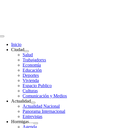
Saltar
al
contenido
Toggle
Navigation
Inicio
Ciudad
Salud
Trabajadorxs
Economía
Educación
Deportes
Vivienda
Espacio Publico
Culturas
Comunicación y Medios
Actualidad
Actualidad Nacional
Panorama Internacional
Entrevistas
Hormigas…
Agenda