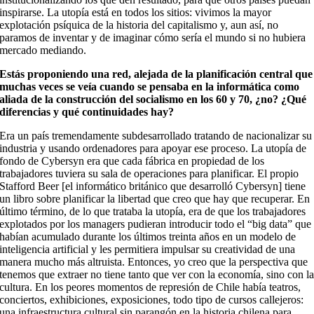
inspirarse. La utopía está en todos los sitios: vivimos la mayor
explotación psíquica de la historia del capitalismo y, aun así, no
paramos de inventar y de imaginar cómo sería el mundo si no hubiera
mercado mediando.
Estás proponiendo una red, alejada de la planificación central que
muchas veces se veía cuando se pensaba en la informática como
aliada de la construcción del socialismo en los 60 y 70, ¿no? ¿Qué
diferencias y qué continuidades hay?
Era un país tremendamente subdesarrollado tratando de nacionalizar su
industria y usando ordenadores para apoyar ese proceso. La utopía de
fondo de Cybersyn era que cada fábrica en propiedad de los
trabajadores tuviera su sala de operaciones para planificar. El propio
Stafford Beer [el informático británico que desarrolló Cybersyn] tiene
un libro sobre planificar la libertad que creo que hay que recuperar. En
último término, de lo que trataba la utopía, era de que los trabajadores
explotados por los managers pudieran introducir todo el “big data” que
habían acumulado durante los últimos treinta años en un modelo de
inteligencia artificial y les permitiera impulsar su creatividad de una
manera mucho más altruista. Entonces, yo creo que la perspectiva que
tenemos que extraer no tiene tanto que ver con la economía, sino con l
cultura. En los peores momentos de represión de Chile había teatros,
conciertos, exhibiciones, exposiciones, todo tipo de cursos callejeros:
una infraestructura cultural sin parangón en la historia chilena para