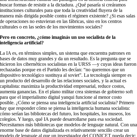
buscar formas de resistir a la dictadura. ¿Qué pasaría si creáramos
instituciones culturales para que toda la creatividad fluyera de la
manera más dirigida posible contra el régimen existente? ¿Si esas salas
de operaciones no estuvieran en las fábricas, sino en los centros
culturales o en las sedes de los movimientos sociales?
Pero en concreto, ¿cómo imaginás un uso socialista de la
inteligencia artificial?
La IA es, en términos simples, un sistema que encuentra patrones en
bases de datos muy grandes y da un resultado. Es la pregunta que se
hicieron los cibernéticos socialistas en la URSS —y cuyas ideas fueron
rechazadas porque en el Partido les decían: “no queremos que un
dispositivo tecnológico sustituya al soviet”. La tecnología siempre es
un producto del desarrollo de las relaciones sociales, y la actual es
capitalista: maximiza la productividad empresarial, reduce costos,
aumenta ganancias. En el plano militar crea sistemas de gobierno soft
para que el imperialismo digital yanqui funcione al menor costo
posible. ¿Cómo se piensa una inteligencia artificial socialista? Primero
hay que responder cómo se piensa la inteligencia humana socialista:
cómo serían las bibliotecas del futuro, los hospitales, los museos, los
colegios. Y luego, qué IA puede desarrollarse para esa sociedad.
Necesitamos más bibliotecas que modelos de lenguaje natural. Con un
enorme base de datos digitalizada es relativamente sencillo crear un
modelo de lenguaje al que un investigador del CONICET pueda decir: