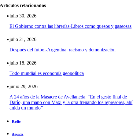
Artículos relacionados
julio 30, 2026
El Gobierno contra las librerías-Libros como quesos y gaseosas
julio 21, 2026
Después del fútbol-Argentina, racismo y demonización
julio 18, 2026
Todo mundial es economía geopolítica
junio 29, 2026
A 24 años de la Masacre de Avellaneda. “En el gesto final de
Darío, una mano con Maxi y la otra frenando los represores, ahí
anida un mundo”
Radio
Agenda