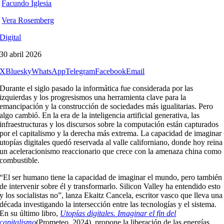
Facundo Iglesia
Vera Rosemberg
Digital
30 abril 2026
X
Bluesky
WhatsApp
Telegram
Facebook
Email
Durante el siglo pasado la informática fue considerada por las
izquierdas y los progresismos una herramienta clave para la
emancipación y la construcción de sociedades más igualitarias. Pero
algo cambió. En la era de la inteligencia artificial generativa, las
infraestructuras y los discursos sobre la computación están capturados
por el capitalismo y la derecha más extrema. La capacidad de imaginar
utopías digitales quedó reservada al valle californiano, donde hoy reina
un aceleracionismo reaccionario que crece con la amenaza china como
combustible.
“El ser humano tiene la capacidad de imaginar el mundo, pero también
de intervenir sobre él y transformarlo. Silicon Valley ha entendido esto
y los socialistas no”, lanza Ekaitz Cancela, escritor vasco que lleva una
década investigando la intersección entre las tecnologías y el sistema.
En su último libro,
Utopías digitales. Imaginar el fin del
capitalismo
(Prometeo, 2024), propone la liberación de las energías