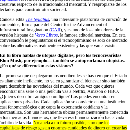
creativas respecto de la irracionalidad mercantil. Y reapropiarse de los
teclados para construir otra sociedad.
Cancela edita
The Syllabus
, una interesante plataforma de curación de
contenidos, forma parte del Center for the Advancement of
Infrastructural Imagination (
CAII
), y es uno de los animadores de la
versión hispana de
Verso Libros
, la famosa editorial marxista. En esta
conversación le preguntamos si el tecnooptimismo es solo de mercado,
sobre las alternativas realmente existentes y las que van a existir.
En tu libro hablás de utopías digitales, pero los tecnócesaristas —
Elon Musk, por ejemplo— también se autoproclaman utopistas.
¿En qué se diferencian estas visiones?
La promesa que desplegaron los neoliberales se basa en que el Estado
es altamente ineficiente, no ya en garantizar el bienestar sino también
para descubrir las novedades del mundo. Cada vez que quieres
encontrar una serie o una película vas a Netflix, Amazon o HBO.
¿Quieres descubrir amigos o un ligue? Los puedes encontrar en
aplicaciones privadas. Cada aplicación se convierte en una institución
casi fenomenológica que capta la experiencia cotidiana y la
mercantiliza. Son una herramienta ubicua permanentemente conectada
a los mercados financieros, que lleva esa financiarización hacia cada
ámbito de la vida.
No apela a un futuro posible, sino que los
capitalistas de riesgo gastan enormes cantidades de dinero en crear las