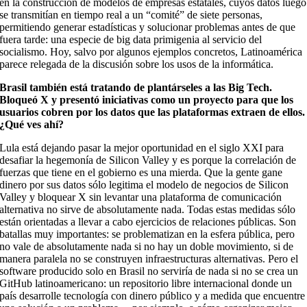
en la construcción de modelos de empresas estatales, cuyos datos luego
se transmitían en tiempo real a un “comité” de siete personas,
permitiendo generar estadísticas y solucionar problemas antes de que
fuera tarde: una especie de big data primigenia al servicio del
socialismo. Hoy, salvo por algunos ejemplos concretos, Latinoamérica
parece relegada de la discusión sobre los usos de la informática.
Brasil también está tratando de plantárseles a las Big Tech.
Bloqueó X y presentó iniciativas como un proyecto para que los
usuarios cobren por los datos que las plataformas extraen de ellos.
¿Qué ves ahí?
Lula está dejando pasar la mejor oportunidad en el siglo XXI para
desafiar la hegemonía de Silicon Valley y es porque la correlación de
fuerzas que tiene en el gobierno es una mierda. Que la gente gane
dinero por sus datos sólo legitima el modelo de negocios de Silicon
Valley y bloquear X sin levantar una plataforma de comunicación
alternativa no sirve de absolutamente nada. Todas estas medidas sólo
están orientadas a llevar a cabo ejercicios de relaciones públicas. Son
batallas muy importantes: se problematizan en la esfera pública, pero
no vale de absolutamente nada si no hay un doble movimiento, si de
manera paralela no se construyen infraestructuras alternativas. Pero el
software producido solo en Brasil no serviría de nada si no se crea un
GitHub latinoamericano: un repositorio libre internacional donde un
país desarrolle tecnología con dinero público y a medida que encuentre