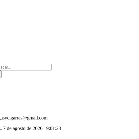
Saltar
al
contenido
scar:
gasycigarras@gmail.com
s, 7 de agosto de 2026
19:01:23
oggle