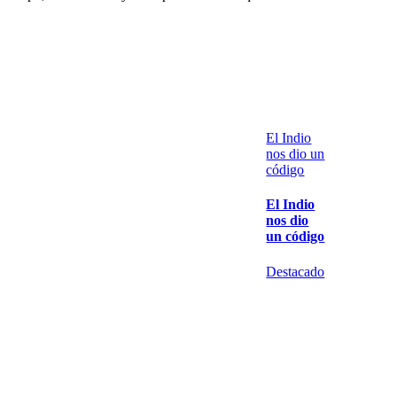
El Indio
nos dio un
código
El Indio
nos dio
un código
Destacado