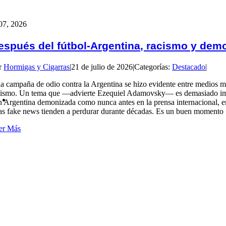
07, 2026
espués del fútbol-Argentina, racismo y dem
r
Hormigas y Cigarras
|
21 de julio de 2026
|
Categorías:
Destacado
|
a campaña de odio contra la Argentina se hizo evidente entre medios mas
cismo. Un tema que —advierte Ezequiel Adamovsky— es demasiado impor
n Argentina demonizada como nunca antes en la prensa internacional, en 
las fake news tienden a perdurar durante décadas. Es un buen momento [
er Más