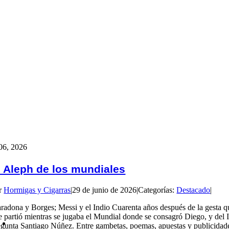
06, 2026
l Aleph de los mundiales
r
Hormigas y Cigarras
|
29 de junio de 2026
|
Categorías:
Destacado
|
radona y Borges; Messi y el Indio Cuarenta años después de la gesta q
e partió mientras se jugaba el Mundial donde se consagró Diego, y del 
egunta Santiago Núñez. Entre gambetas, poemas, apuestas y publicidades, 