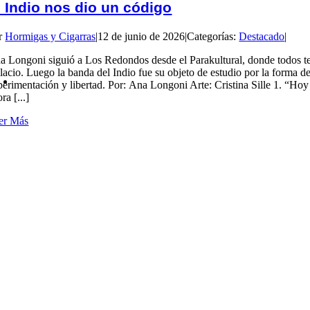
l Indio nos dio un código
r
Hormigas y Cigarras
|
12 de junio de 2026
|
Categorías:
Destacado
|
a Longoni siguió a Los Redondos desde el Parakultural, donde todos te
lacio. Luego la banda del Indio fue su objeto de estudio por la forma de 
perimentación y libertad. Por: Ana Longoni Arte: Cristina Sille 1. “Hoy 
ra [...]
er Más