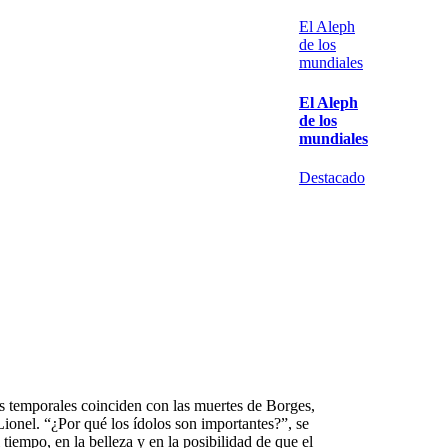
El Aleph
de los
mundiales
El Aleph
de los
mundiales
Destacado
s temporales coinciden con las muertes de Borges,
ionel. “¿Por qué los ídolos son importantes?”, se
iempo, en la belleza y en la posibilidad de que el