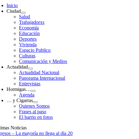
avigation
Inicio
Ciudad
Salud
Trabajadorxs
Economía
Educación
Deportes
Vivienda
Espacio Publico
Culturas
Comunicación y Medios
Actualidad
Actualidad Nacional
Panorama Internacional
Entrevistas
Hormigas…
Agenda
… y Cigarras
Quienes Somos
Frases al paso
El barrio en fotos
timas Noticias
gresos – La mayoría no llega al día 20