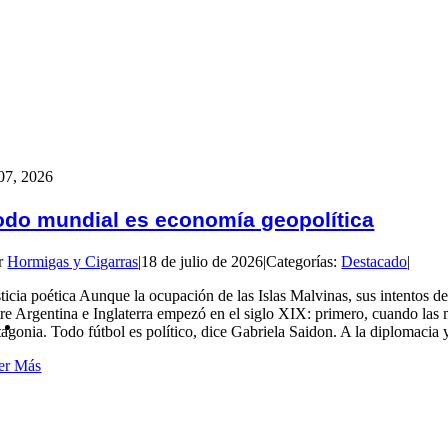
07, 2026
odo mundial es economía geopolítica
r
Hormigas y Cigarras
|
18 de julio de 2026
|
Categorías:
Destacado
|
ticia poética Aunque la ocupación de las Islas Malvinas, sus intentos de r
tre Argentina e Inglaterra empezó en el siglo XIX: primero, cuando las m
agonia. Todo fútbol es político, dice Gabriela Saidon. A la diplomacia y
er Más