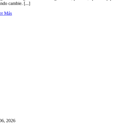
ndo cambie. [...]
er Más
06, 2026