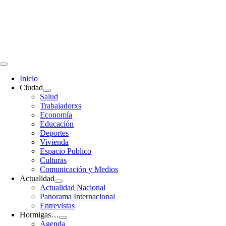
Saltar
al
contenido
Toggle
Navigation
Inicio
Ciudad
Salud
Trabajadorxs
Economía
Educación
Deportes
Vivienda
Espacio Publico
Culturas
Comunicación y Medios
Actualidad
Actualidad Nacional
Panorama Internacional
Entrevistas
Hormigas…
Agenda