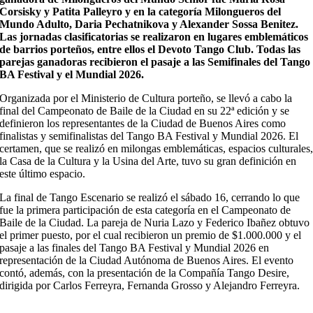
Corsisky y Patita Palleyro y en la categoría Milongueros del
Mundo Adulto, Daria Pechatnikova y Alexander Sossa Benitez.
Las jornadas clasificatorias se realizaron en lugares emblemáticos
de barrios porteños, entre ellos el Devoto Tango Club. Todas las
parejas ganadoras recibieron el pasaje a las Semifinales del Tango
BA Festival y el Mundial 2026.
Organizada por el Ministerio de Cultura porteño, se llevó a cabo la
final del Campeonato de Baile de la Ciudad en su 22ª edición y se
definieron los representantes de la Ciudad de Buenos Aires como
finalistas y semifinalistas del Tango BA Festival y Mundial 2026. El
certamen, que se realizó en milongas emblemáticas, espacios culturales
la Casa de la Cultura y la Usina del Arte, tuvo su gran definición en
este último espacio.
La final de Tango Escenario se realizó el sábado 16, cerrando lo que
fue la primera participación de esta categoría en el Campeonato de
Baile de la Ciudad. La pareja de Nuria Lazo y Federico Ibañez obtuvo
el primer puesto, por el cual recibieron un premio de $1.000.000 y el
pasaje a las finales del Tango BA Festival y Mundial 2026 en
representación de la Ciudad Autónoma de Buenos Aires. El evento
contó, además, con la presentación de la Compañía Tango Desire,
dirigida por Carlos Ferreyra, Fernanda Grosso y Alejandro Ferreyra.