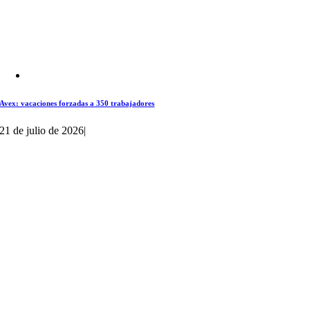
Avex: vacaciones forzadas a 350 trabajadores
21 de julio de 2026
|