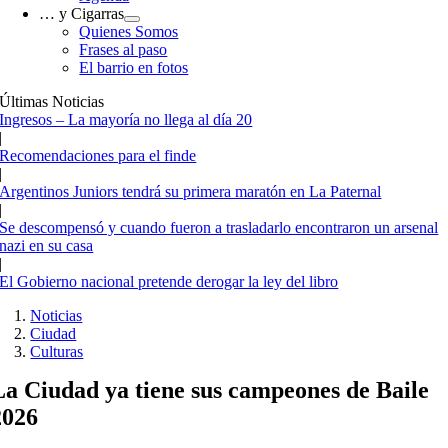
… y Cigarras
Quienes Somos
Frases al paso
El barrio en fotos
Últimas Noticias
Ingresos – La mayoría no llega al día 20
|
Recomendaciones para el finde
|
Argentinos Juniors tendrá su primera maratón en La Paternal
|
Se descompensó y cuando fueron a trasladarlo encontraron un arsenal
nazi en su casa
|
El Gobierno nacional pretende derogar la ley del libro
Noticias
Ciudad
Culturas
La Ciudad ya tiene sus campeones de Baile
2026