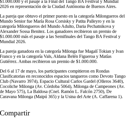
$1.000.000 y el pasaje a la Final del Tango BA Festival y Mundial
2026 en representación de la Ciudad Autónoma de Buenos Aires.
La pareja que obtuvo el primer puesto en la categoría Milongueros del
Mundo Senior fue María Rosa Corsisky y Patita Palleyro y en la
categoría Milongueros del Mundo Adulto, Daria Pechatnikova y
Alexander Sossa Benitez. Los ganadores recibieron un premio de
$1.000.000 más el pasaje a las Semifinales del Tango BA Festival y
Mundial 2026.
La pareja ganadora en la categoría Milonga fue Magalí Tokian y Ivan
Franco y en la categoría Vals, Aldana Belén Figueroa y Matías
Gutiérrez. Ambas recibieron un premio de $1.000.000.
Del 6 al 17 de mayo, los participantes compitieron en Rondas
Clasificatorias en reconocidos espacios tangueros como Devoto Tango
Club (Navarro 3974), Espacio Cultural Carlos Gardel (Olleros 3640),
Cocoliche Milonga (Av. Córdoba 5064), Milonga de Campeones (Av.
de Mayo 575), La Baldosa (Cnel. Ramón L. Falcón 2750), De
Caravana Milonga (Maipú 365) y la Usina del Arte (A. Caffarena 1).
Compartir