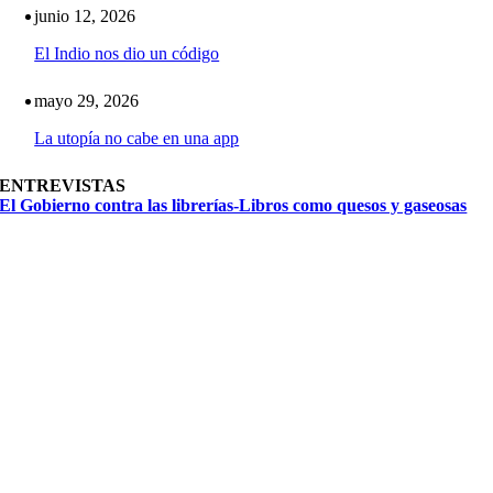
junio 12, 2026
El Indio nos dio un código
mayo 29, 2026
La utopía no cabe en una app
ENTREVISTAS
El Gobierno contra las librerías-Libros como quesos y gaseosas