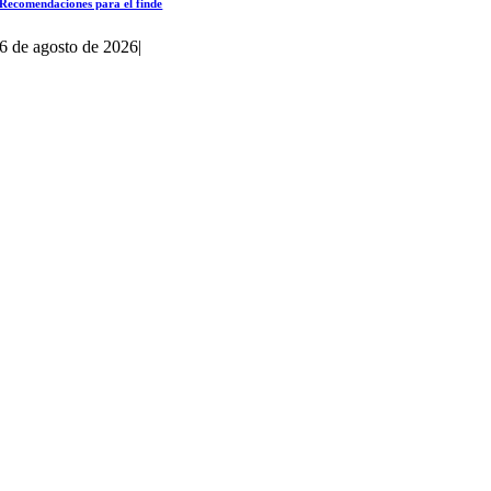
Recomendaciones para el finde
6 de agosto de 2026
|