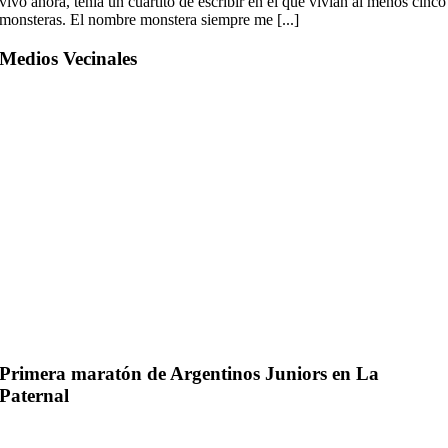
vivo ahora, tenía un cuartito de escribir en el que vivían al menos cinco
monsteras. El nombre monstera siempre me [...]
Medios Vecinales
Primera maratón de Argentinos Juniors en La
Paternal