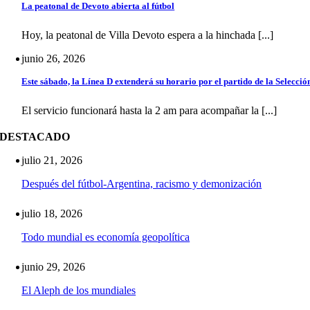
La peatonal de Devoto abierta al fútbol
Hoy, la peatonal de Villa Devoto espera a la hinchada [...]
junio 26, 2026
Este sábado, la Línea D extenderá su horario por el partido de la Selecció
El servicio funcionará hasta la 2 am para acompañar la [...]
DESTACADO
julio 21, 2026
Después del fútbol-Argentina, racismo y demonización
julio 18, 2026
Todo mundial es economía geopolítica
junio 29, 2026
El Aleph de los mundiales