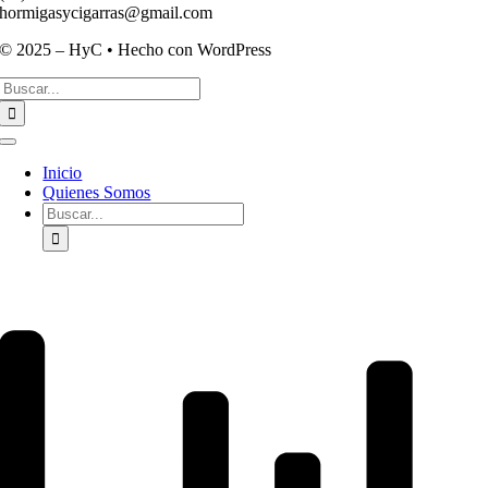
hormigasycigarras@gmail.com
© 2025 – HyC • Hecho con WordPress
Buscar:
Toggle
Navigation
Inicio
Quienes Somos
Buscar: