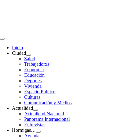
Saltar
al
contenido
Toggle
Navigation
Inicio
Ciudad
Salud
Trabajadorxs
Economía
Educación
Deportes
Vivienda
Espacio Publico
Culturas
Comunicación y Medios
Actualidad
Actualidad Nacional
Panorama Internacional
Entrevistas
Hormigas…
Agenda