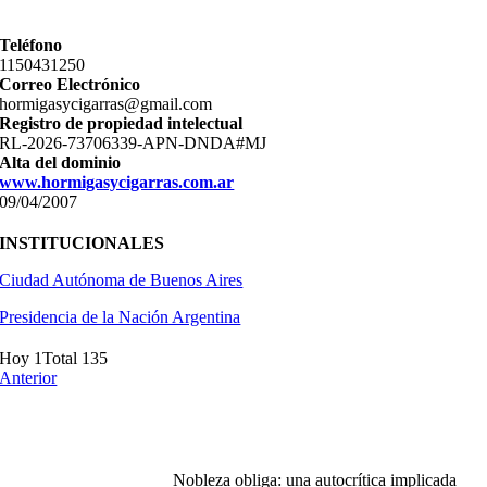
Teléfono
11­50431250
Correo Electrónico
hormigasycigarras@gmail.com
Registro de propiedad intelectual
RL-2026-73706339-APN-DNDA#MJ
Alta del dominio
www.hormigasycigarras.com.ar
09/04/2007
INSTITUCIONALES
Ciudad Autónoma de Buenos Aires
Presidencia de la Nación Argentina
Hoy 1
Total 135
Anterior
Nobleza obliga: una autocrítica implicada