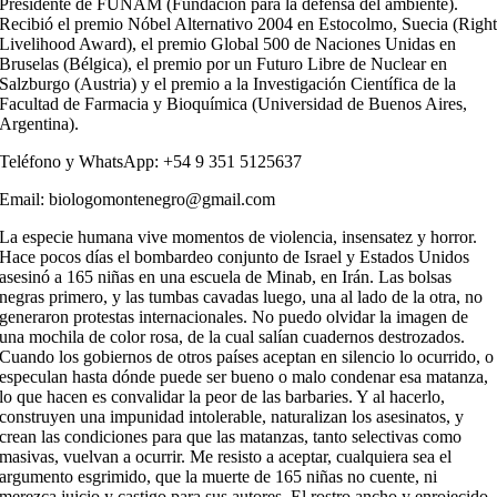
Presidente de FUNAM (Fundación para la defensa del ambiente).
Recibió el premio Nóbel Alternativo 2004 en Estocolmo, Suecia (Righ
Livelihood Award), el premio Global 500 de Naciones Unidas en
Bruselas (Bélgica), el premio por un Futuro Libre de Nuclear en
Salzburgo (Austria) y el premio a la Investigación Científica de la
Facultad de Farmacia y Bioquímica (Universidad de Buenos Aires,
Argentina).
Teléfono y WhatsApp: +54 9 351 5125637
Email: biologomontenegro@gmail.com
La especie humana vive momentos de violencia, insensatez y horror.
Hace pocos días el bombardeo conjunto de Israel y Estados Unidos
asesinó a 165 niñas en una escuela de Minab, en Irán. Las bolsas
negras primero, y las tumbas cavadas luego, una al lado de la otra, no
generaron protestas internacionales. No puedo olvidar la imagen de
una mochila de color rosa, de la cual salían cuadernos destrozados.
Cuando los gobiernos de otros países aceptan en silencio lo ocurrido, o
especulan hasta dónde puede ser bueno o malo condenar esa matanza,
lo que hacen es convalidar la peor de las barbaries. Y al hacerlo,
construyen una impunidad intolerable, naturalizan los asesinatos, y
crean las condiciones para que las matanzas, tanto selectivas como
masivas, vuelvan a ocurrir. Me resisto a aceptar, cualquiera sea el
argumento esgrimido, que la muerte de 165 niñas no cuente, ni
merezca juicio y castigo para sus autores. El rostro ancho y enrojecido