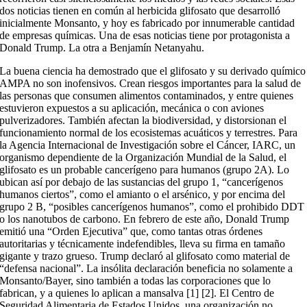
dos noticias tienen en común al herbicida glifosato que desarrolló
inicialmente Monsanto, y hoy es fabricado por innumerable cantidad
de empresas químicas. Una de esas noticias tiene por protagonista a
Donald Trump. La otra a Benjamín Netanyahu.
La buena ciencia ha demostrado que el glifosato y su derivado químico
AMPA no son inofensivos. Crean riesgos importantes para la salud de
las personas que consumen alimentos contaminados, y entre quienes
estuvieron expuestos a su aplicación, mecánica o con aviones
pulverizadores. También afectan la biodiversidad, y distorsionan el
funcionamiento normal de los ecosistemas acuáticos y terrestres. Para
la Agencia Internacional de Investigación sobre el Cáncer, IARC, un
organismo dependiente de la Organización Mundial de la Salud, el
glifosato es un probable cancerígeno para humanos (grupo 2A). Lo
ubican así por debajo de las sustancias del grupo 1, “cancerígenos
humanos ciertos”, como el amianto o el arsénico, y por encima del
grupo 2 B, “posibles cancerígenos humanos”, como el prohibido DDT
o los nanotubos de carbono. En febrero de este año, Donald Trump
emitió una “Orden Ejecutiva” que, como tantas otras órdenes
autoritarias y técnicamente indefendibles, lleva su firma en tamaño
gigante y trazo grueso. Trump declaró al glifosato como material de
“defensa nacional”. La insólita declaración beneficia no solamente a
Monsanto/Bayer, sino también a todas las corporaciones que lo
fabrican, y a quienes lo aplican a mansalva [1] [2]. El Centro de
Seguridad Alimentaria de Estados Unidos, una organización no