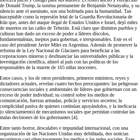
de Donald Trump, la sonrisa permanente de Benjamín Netanyahu, y su
silencio ante el asesinato, son una bofetada para la humanidad. Tan
inaceptable como la represión letal de la Guardia Revolucionaria de
Irán que, antes del ataque ilegal de Estados Unidos e Israel, dejó miles
de muertos en las calles de Teherán. Está claro que distintos pueblos y
culturas han dado un exceso de poder a líderes díscolos,
fundamentalistas, ineptos para gobernar, e irresponsables. Este es el
caso del presidente Javier Milei en Argentina. Además de promover la
reforma de la Ley Nacional de Glaciares para beneficiar a las
corporaciones mineras y desfinanciar las universidades públicas y la
investigación científica, alineó al país con las políticas de los
responsables de la muerte de 165 niñas inocentes.
Estos casos, y los de otros presidentes, primeros ministros, reyes y
dictadores actuales, revelan cuatro hechos preocupantes: las peligrosas
consecuencias sociales y ambientales de líderes que gobiernan con un
exceso de poder individual; su control sobre los medios de
comunicación, fuerzas armadas, policía y servicios secretos; la
complicidad pasiva de quienes continúan apoyándolos, y la ineficacia
(o silenciamiento) de mecanismos sociales que permitan controlar las
malas decisiones de los gobernantes [4].
Entre tanto horror, descalabro e impunidad internacional, con una
organización de las Naciones Unidas muy debilitada, dos noticias
recorrieron casi silenciosamente los medios y las redes sociales. Esas