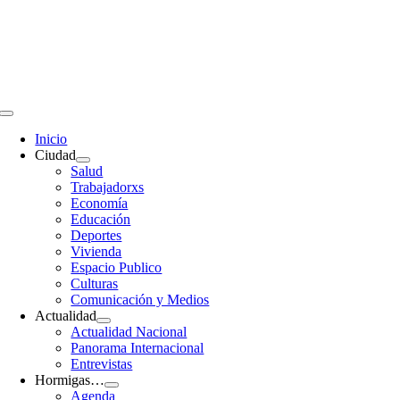
Saltar
al
contenido
Toggle
Navigation
Inicio
Ciudad
Salud
Trabajadorxs
Economía
Educación
Deportes
Vivienda
Espacio Publico
Culturas
Comunicación y Medios
Actualidad
Actualidad Nacional
Panorama Internacional
Entrevistas
Hormigas…
Agenda