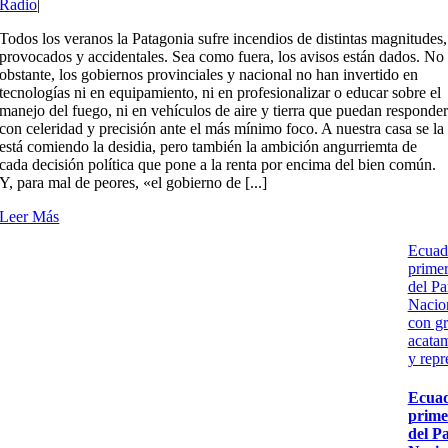
Radio
|
Todos los veranos la Patagonia sufre incendios de distintas magnitudes,
provocados y accidentales. Sea como fuera, los avisos están dados. No
obstante, los gobiernos provinciales y nacional no han invertido en
tecnologías ni en equipamiento, ni en profesionalizar o educar sobre el
manejo del fuego, ni en vehículos de aire y tierra que puedan responde
con celeridad y precisión ante el más mínimo foco. A nuestra casa se la
está comiendo la desidia, pero también la ambición angurriemta de
cada decisión política que pone a la renta por encima del bien común.
Y, para mal de peores, «el gobierno de [...]
Leer Más
Ecuad
primer
del Pa
Nacio
con g
acata
y repr
Ecuad
prime
del P