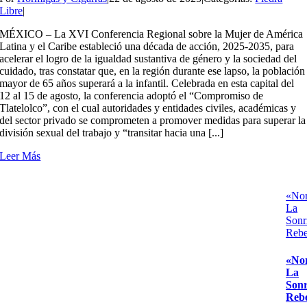
Libre
|
MÉXICO – La XVI Conferencia Regional sobre la Mujer de América
Latina y el Caribe estableció una década de acción, 2025-2035, para
acelerar el logro de la igualdad sustantiva de género y la sociedad del
cuidado, tras constatar que, en la región durante ese lapso, la población
mayor de 65 años superará a la infantil. Celebrada en esta capital del
12 al 15 de agosto, la conferencia adoptó el “Compromiso de
Tlatelolco”, con el cual autoridades y entidades civiles, académicas y
del sector privado se comprometen a promover medidas para superar la
división sexual del trabajo y “transitar hacia una [...]
Leer Más
«Nor
La
Sonr
Rebe
«Nor
La
Sonr
Reb