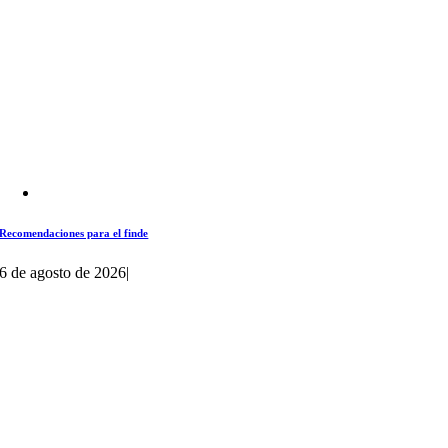
Recomendaciones para el finde
6 de agosto de 2026
|