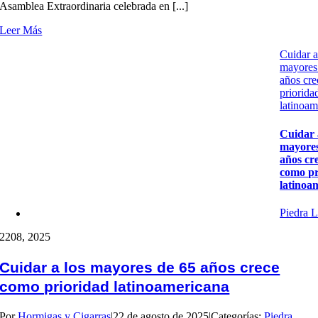
Asamblea Extraordinaria celebrada en [...]
Leer Más
Cuidar a
mayores
años cr
priorida
latinoam
Cuidar 
mayores
años cr
como pr
latinoa
Piedra L
22
08, 2025
Cuidar a los mayores de 65 años crece
como prioridad latinoamericana
Por
Hormigas y Cigarras
|
22 de agosto de 2025
|
Categorías:
Piedra