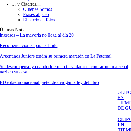
… y Cigarras
Quienes Somos
Frases al paso
El barrio en fotos
Últimas Noticias
Ingresos – La mayoría no llega al día 20
|
Recomendaciones para el finde
|
Argentinos Juniors tendrá su primera maratón en La Paternal
|
Se descompensó y cuando fueron a trasladarlo encontraron un arsenal
nazi en su casa
|
El Gobierno nacional pretende derogar la ley del libro
GLIF
EN
TIEM
DE G
GLIF
EN
TIEM