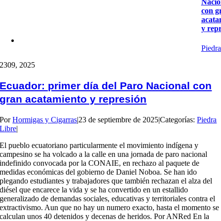
Nacio
con g
acata
y rep
Piedra
23
09, 2025
Ecuador: primer día del Paro Nacional con
gran acatamiento y represión
Por
Hormigas y Cigarras
|
23 de septiembre de 2025
|
Categorías:
Piedra
Libre
|
El pueblo ecuatoriano particularmente el movimiento indígena y
campesino se ha volcado a la calle en una jornada de paro nacional
indefinido convocada por la CONAIE, en rechazo al paquete de
medidas económicas del gobierno de Daniel Noboa. Se han ido
plegando estudiantes y trabajadores que también rechazan el alza del
diésel que encarece la vida y se ha convertido en un estallido
generalizado de demandas sociales, educativas y territoriales contra el
extractivismo. Aun que no hay un numero exacto, hasta el momento se
calculan unos 40 detenidos y decenas de heridos. Por ANRed En la