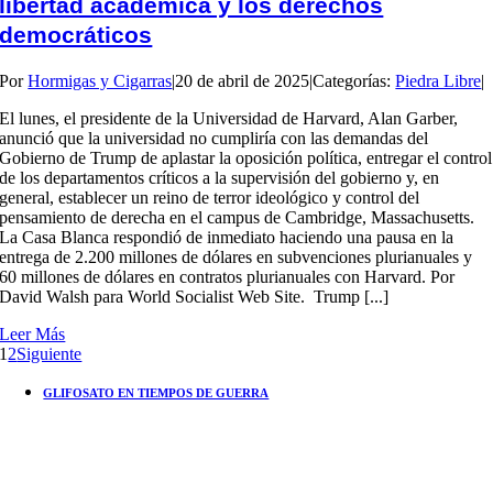
libertad académica y los derechos
democráticos
Por
Hormigas y Cigarras
|
20 de abril de 2025
|
Categorías:
Piedra Libre
|
El lunes, el presidente de la Universidad de Harvard, Alan Garber,
anunció que la universidad no cumpliría con las demandas del
Gobierno de Trump de aplastar la oposición política, entregar el control
de los departamentos críticos a la supervisión del gobierno y, en
general, establecer un reino de terror ideológico y control del
pensamiento de derecha en el campus de Cambridge, Massachusetts.
La Casa Blanca respondió de inmediato haciendo una pausa en la
entrega de 2.200 millones de dólares en subvenciones plurianuales y
60 millones de dólares en contratos plurianuales con Harvard. Por
David Walsh para World Socialist Web Site. Trump [...]
Leer Más
1
2
Siguiente
GLIFOSATO EN TIEMPOS DE GUERRA