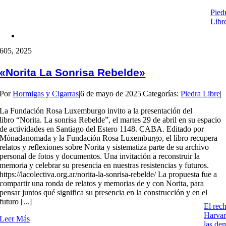
Pied
Libr
6
05, 2025
«Norita La Sonrisa Rebelde»
Por
Hormigas y Cigarras
|
6 de mayo de 2025
|
Categorías:
Piedra Libre
|
La Fundación Rosa Luxemburgo invito a la presentación del
libro “Norita. La sonrisa Rebelde”, el martes 29 de abril en su espacio
de actividades en Santiago del Estero 1148. CABA. Editado por
Mónadanomada y la Fundación Rosa Luxemburgo, el libro recupera
relatos y reflexiones sobre Norita y sistematiza parte de su archivo
personal de fotos y documentos. Una invitación a reconstruir la
memoria y celebrar su presencia en nuestras resistencias y futuros.
https://lacolectiva.org.ar/norita-la-sonrisa-rebelde/ La propuesta fue a
compartir una ronda de relatos y memorias de y con Norita, para
pensar juntos qué significa su presencia en la construcción y en el
futuro [...]
El rec
Harvar
Leer Más
las de