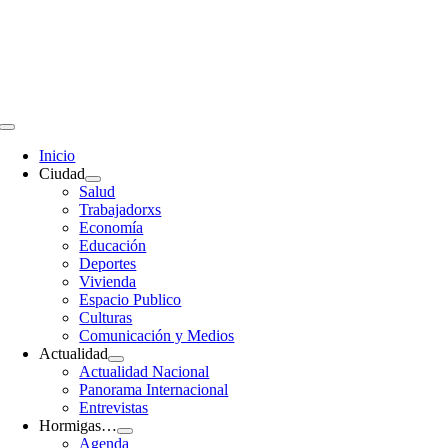
Saltar
al
contenido
Toggle
Navigation
Inicio
Ciudad
Salud
Trabajadorxs
Economía
Educación
Deportes
Vivienda
Espacio Publico
Culturas
Comunicación y Medios
Actualidad
Actualidad Nacional
Panorama Internacional
Entrevistas
Hormigas…
Agenda