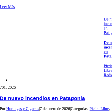
Leer Más
De n
incen
en
Pata
De n
ince
en
Pata
Piedr
Libr
Radi
7
01, 2026
De nuevo incendios en Patagonia
Por
Hormigas y Cigarras
|
7 de enero de 2026
|
Categorías:
Piedra Libre
,