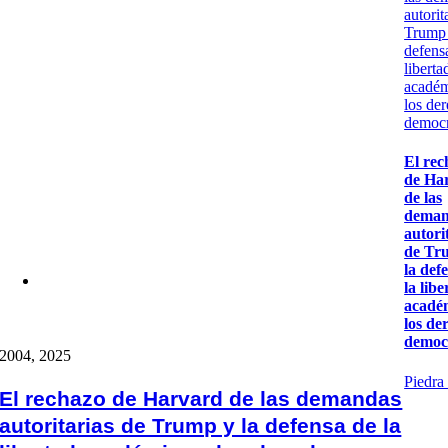
autorit
Trump 
defens
liberta
académ
los de
democr
El rec
de Ha
de las
deman
autori
de Tr
la def
la lib
acadé
los de
democ
20
04, 2025
Piedra
El rechazo de Harvard de las demandas
autoritarias de Trump y la defensa de la