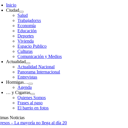
avigation
Inicio
Ciudad
Salud
Trabajadorxs
Economía
Educación
Deportes
Vivienda
Espacio Publico
Culturas
Comunicación y Medios
Actualidad
Actualidad Nacional
Panorama Internacional
Entrevistas
Hormigas…
Agenda
… y Cigarras
Quienes Somos
Frases al paso
El barrio en fotos
timas Noticias
gresos – La mayoría no llega al día 20