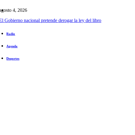
agosto 4, 2026
El Gobierno nacional pretende derogar la ley del libro
Radio
Agenda
Deportes