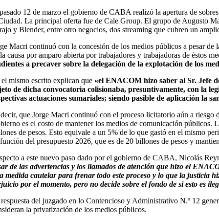
 pasado 12 de marzo el gobierno de CABA realizó la apertura de sobres 
 Ciudad. La principal oferta fue de Cale Group. El grupo de Augusto Ma
rajo y Blender, entre otro negocios, dos streaming que cubren un amplio
rge Macri continuó con la concesión de los medios públicos a pesar d
 la causa por amparo abierta por trabajadores y trabajadoras de éstos med
ndientes a precaver sobre la delegación de la explotación de los m
 el mismo escrito explican que
«el ENACOM hizo saber al Sr. Jefe de
jeto de dicha convocatoria colisionaba, presuntivamente, con la legisl
spectivas actuaciones sumariales; siendo pasible de aplicación la sa
 decir, que Jorge Macri continuó con el proceso licitatorio aún a riesgo
bierno es el costo de mantener los medios de comunicación públicos. Lo
llones de pesos. Esto equivale a un 5% de lo que gastó en el mismo peri
 función del presupuesto 2026, que es de 20 billones de pesos y mantiene
specto a este nuevo paso dado por el gobierno de CABA, Nicolás Reynos
sar de las advertencias y los llamados de atención que hizo el ENAC
a medida cautelar para frenar todo este proceso y lo que la justicia 
rjuicio por el momento, pero no decide sobre el fondo de si esto es ileg
 respuesta del juzgado en lo Contencioso y Administrativo N.º 12 generó
nsideran la privatización de los medios públicos.