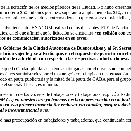
de la licitación de los medios públicos de la Ciudad. No hubo oferent
rini ofertó $50 millones por mes, superando ampliamente los $10,75 mi
 arco político que va de la extrema derecha que encabeza Javier Milei, 
e la advertencia del ENACOM realizada unos días antes. El Ente Nacio
ios, en el que afirmó que la licitación se encuentra
«en colisión con e
edios de comunicación autorizados en su favor»
 Gobierno de la Ciudad Autónoma de Buenos Aires y al Sr. Secreta
ación vigente y se advirtió que, en el supuesto de persistir con el re
nción de caducidad, con respecto a las respectivas autorizaciones».
 de que la Ciudad pierda las licencias otorgadas por el organismo compe
s datos suministrados por el mismo gobierno implican una erogación pa
odo en pauta publicitaria y la mitad de la pauta de CABA para el grupo 
 el superávit fiscal, es mínimo.
o, uno de los voceros de trabajadores y trabajadoras, explicó a Radi
OM (…) en nuestro caso ya tenemos hecha la presentación en la justi
hizo en esta primera instancia fue rechazar esa cautelar, porque tod
al o inconstitucional o no.
”
 más preocupación en trabajadores y trabajadoras, que continuarán con 