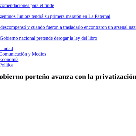
comendaciones para el finde
gentinos Juniors tendrá su primera maratón en La Paternal
 descompensó y cuando fueron a trasladarlo encontraron un arsenal nazi
 Gobierno nacional pretende derogar la ley del libro
Ciudad
Comunicación y Medios
Economía
Política
obierno porteño avanza con la privatización