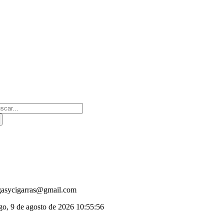
Saltar
al
contenido
scar:
gasycigarras@gmail.com
o, 9 de agosto de 2026
10:55:57
oggle