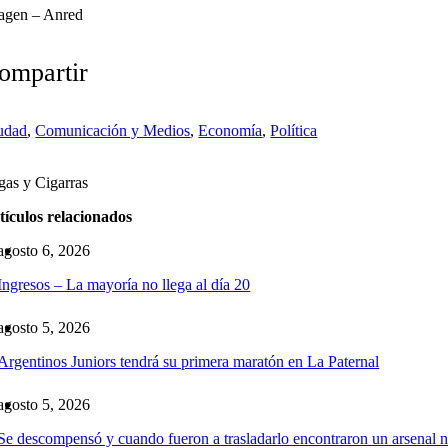
agen – Anred
ompartir
udad
,
Comunicación y Medios
,
Economía
,
Política
as y Cigarras
tículos relacionados
agosto 6, 2026
Ingresos – La mayoría no llega al día 20
agosto 5, 2026
Argentinos Juniors tendrá su primera maratón en La Paternal
agosto 5, 2026
Se descompensó y cuando fueron a trasladarlo encontraron un arsenal n