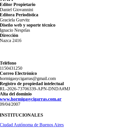
Editor Propietario
Daniel Giovannini
Editora Periodística
Graciela Gurvitz
Diseño web y soporte técnico
Ignacio Nesprías
Dirección
Nazca 2416
Teléfono
11­50431250
Correo Electrónico
hormigasycigarras@gmail.com
Registro de propiedad intelectual
RL-2026-73706339-APN-DNDA#MJ
Alta del dominio
www.hormigasycigarras.com.ar
09/04/2007
INSTITUCIONALES
Ciudad Autónoma de Buenos Aires