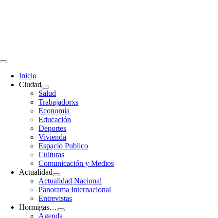
Saltar
al
contenido
Toggle
Navigation
Inicio
Ciudad
Salud
Trabajadorxs
Economía
Educación
Deportes
Vivienda
Espacio Publico
Culturas
Comunicación y Medios
Actualidad
Actualidad Nacional
Panorama Internacional
Entrevistas
Hormigas…
Agenda