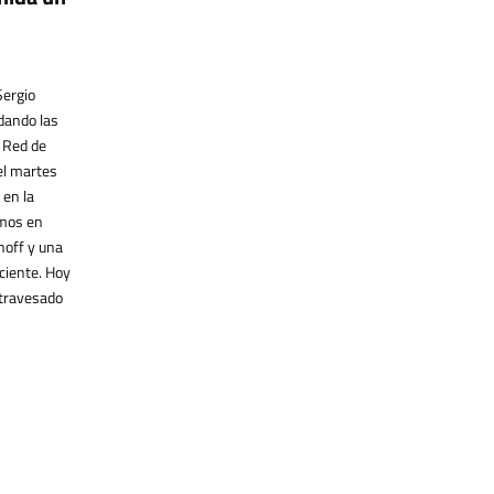
Vega tenía 14 años cuando la mataron,
Silicon Valley logró apropiarse del
hace una semana. Igual que Chiara Páez,
imaginario utópico de la informática y
asesinada en 2015. En ese momento
convertirlo en un motor de acumulación,
fue un tuit enfurecido de la periodista
mientras las izquierdas quedaron
Marcela Ojeda el que encendió la chispa
Sergio
rezagadas. En esta entrevista, el
para la organización del Ni Una Menos.
dando las
pensador vasco Ekaitz Cancela hace un
Ese movimiento que trascendió
 Red de
recorrido por el vínculo entre economía
fronteras y [...]
digital y neoliberalismo, el caso chino
el martes
como espejo incómodo y las
 en la
posibilidades de construir alternativas
amos en
tecnológicas desde [...]
noff y una
ciente. Hoy
travesado