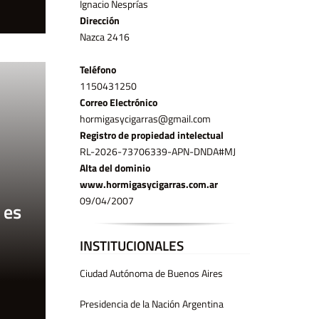
Ignacio Nesprías
Dirección
Nazca 2416
Teléfono
11­50431250
Correo Electrónico
hormigasycigarras@gmail.com
Registro de propiedad intelectual
RL-2026-73706339-APN-DNDA#MJ
Alta del dominio
www.hormigasycigarras.com.ar
09/04/2007
 es
INSTITUCIONALES
Ciudad Autónoma de Buenos Aires
Presidencia de la Nación Argentina