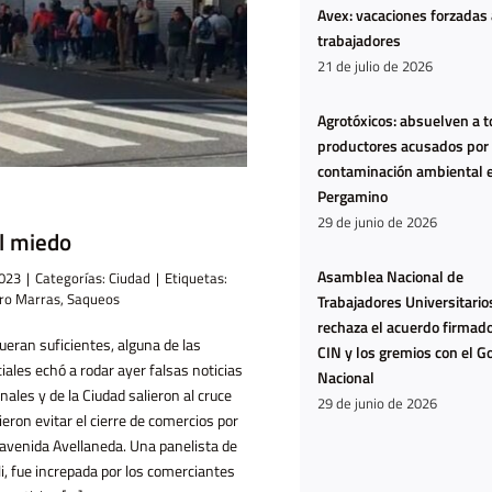
Avex: vacaciones forzadas
trabajadores
21 de julio de 2026
Agrotóxicos: absuelven a t
productores acusados por
contaminación ambiental 
Pergamino
29 de junio de 2026
l miedo
Asamblea Nacional de
2023
|
Categorías:
Ciudad
|
Etiquetas:
Ya no
ro Marras
,
Saqueos
Trabajadores Universitario
estamos
rechaza el acuerdo firmado
ueran suficientes, alguna de las
hartas:
CIN y los gremios con el G
ales echó a rodar ayer falsas noticias
Nacional
estamos
les y de la Ciudad salieron al cruce
29 de junio de 2026
agotadas
eron evitar el cierre de comercios por
 avenida Avellaneda. Una panelista de
i, fue increpada por los comerciantes