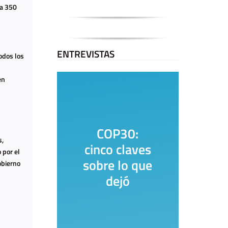
 a 350
ENTREVISTAS
odos los
en
COP30:
La 
s,
cinco claves
En
 por el
sobre lo que
obierno
dejó