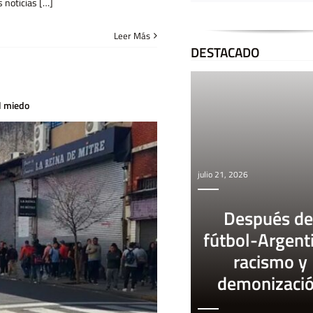
 noticias […]
Leer Más
DESTACADO
l miedo
julio 21, 2026
Después de
fútbol-Argent
racismo y
demonizaci