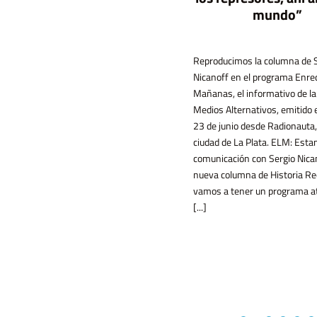
mundo”
El gobierno quiere derogar la ley de
precio único del libro con la promesa de
que serán más baratos, aunque la
experiencia internacional y la evidencia
económica muestran otra cosa. En este
texto, Alejandro Dujovne explica porqué
la cuestión va más allá de cómo y quién
Reproducimos la columna de 
Nicanoff en el programa Enre
Mañanas, el informativo de la
Medios Alternativos, emitido 
determina el valor monetario de los
23 de junio desde Radionauta,
libros, y destaca [...]
ciudad de La Plata. ELM: Est
comunicación con Sergio Nica
nueva columna de Historia Re
vamos a tener un programa a
[...]