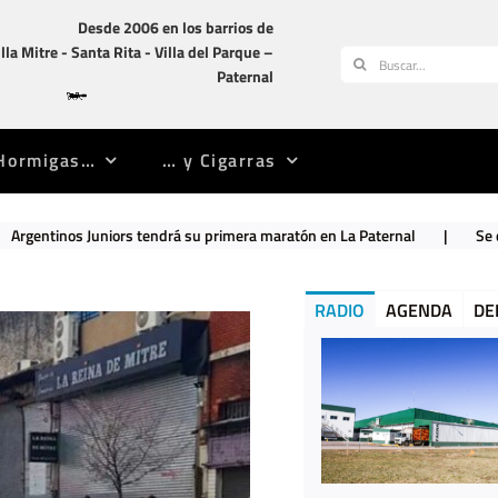
Desde 2006 en los barrios de
illa Mitre -­ Santa Rita -­ Villa del Parque –
Buscar:
Paternal
Hormigas…
… y Cigarras
iors tendrá su primera maratón en La Paternal
|
Se descompensó y cu
RADIO
AGENDA
DE