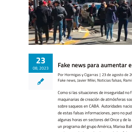
o
23
Fake news para aumentar e
08, 2023
Por
Hormigas y Cigarras
|
23 de agosto de 
Fake news
,
Javier Milei
,
Noticias falsas
,
Rami
Como si las situaciones de inseguridad no f
maquinarias de creación de atmósferas soci
sobre saqueos en CABA. Autoridades naciona
de estas falsas informaciones, pero no pudi
algunas horas en sectores del Once y de la
un programa del grupo América, Marixa Ball