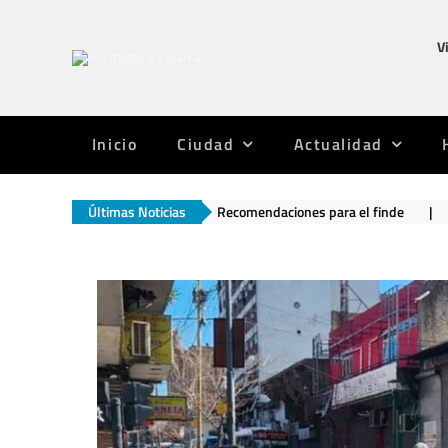
Saltar
al
V
contenido
Inicio
Ciudad
Actualidad
a al día 20
|
Últimas Noticias
Recomendaciones para el finde
|
Argentinos Jun