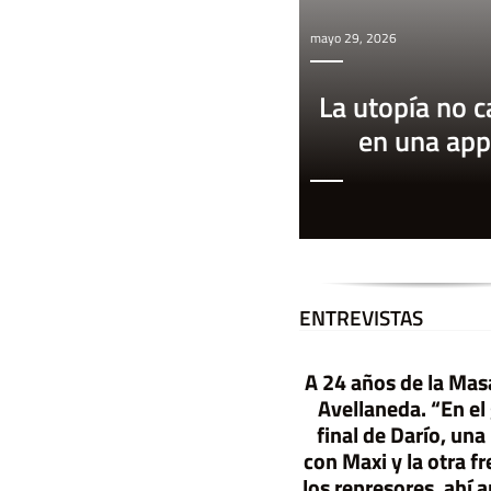
mayo 29, 2026
La utopía no 
en una app
ENTREVISTAS
A 24 años de la Mas
E
l G
obierno contra las
o
Avellaneda. “En el
final de Darío, un
librerías-Libros com
quesos y gaseosas
con Maxi y la otra f
los represores, ahí 