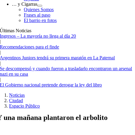
… y Cigarras
Quienes Somos
Frases al paso
El barrio en fotos
Últimas Noticias
Ingresos – La mayoría no llega al día 20
|
Recomendaciones para el finde
|
Argentinos Juniors tendrá su primera maratón en La Paternal
|
Se descompensó y cuando fueron a trasladarlo encontraron un arsenal
nazi en su casa
|
El Gobierno nacional pretende derogar la ley del libro
Noticias
Ciudad
Espacio Público
Y una mañana plantaron el arbolito