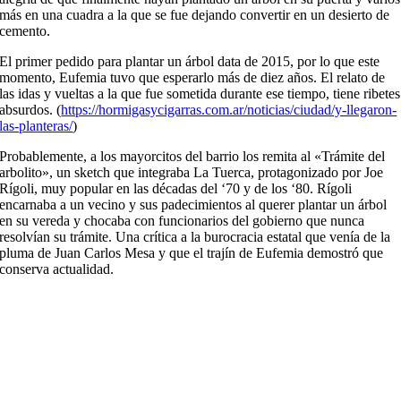
más en una cuadra a la que se fue dejando convertir en un desierto de
cemento.
El primer pedido para plantar un árbol data de 2015, por lo que este
momento, Eufemia tuvo que esperarlo más de diez años. El relato de
las idas y vueltas a la que fue sometida durante ese tiempo, tiene ribetes
absurdos. (
https://hormigasycigarras.com.ar/noticias/ciudad/y-llegaron-
las-planteras/
)
Probablemente, a los mayorcitos del barrio los remita al «Trámite del
arbolito», un sketch que integraba La Tuerca, protagonizado por Joe
Rígoli, muy popular en las décadas del ‘70 y de los ‘80. Rígoli
encarnaba a un vecino y sus padecimientos al querer plantar un árbol
en su vereda y chocaba con funcionarios del gobierno que nunca
resolvían su trámite. Una crítica a la burocracia estatal que venía de la
pluma de Juan Carlos Mesa y que el trajín de Eufemia demostró que
conserva actualidad.