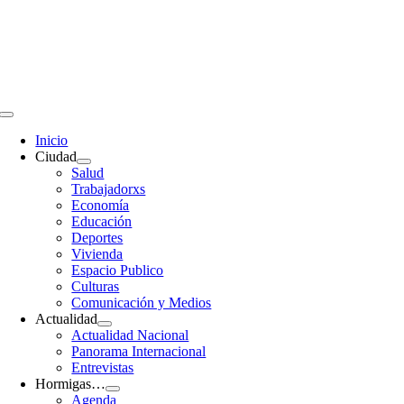
Saltar
al
contenido
Toggle
Navigation
Inicio
Ciudad
Salud
Trabajadorxs
Economía
Educación
Deportes
Vivienda
Espacio Publico
Culturas
Comunicación y Medios
Actualidad
Actualidad Nacional
Panorama Internacional
Entrevistas
Hormigas…
Agenda