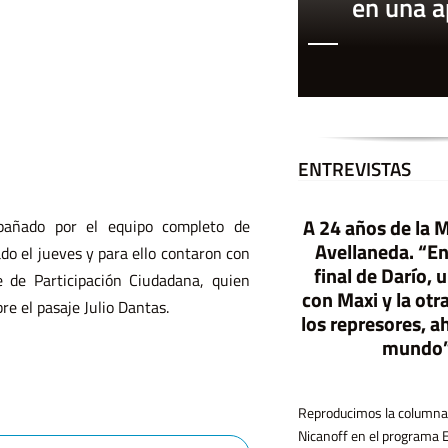
en una 
ENTREVISTAS
A 24 años de la 
pañado por el equipo completo de
E
l G
obierno contra las
o
Avellaneda. “En
ado el jueves y para ello contaron con
final de Darío,
e de Participación Ciudadana, quien
librerías-Libros com
quesos y gaseosas
con Maxi y la otr
e el pasaje Julio Dantas.
los represores, a
mundo
El gobierno quiere derogar la ley de
precio único del libro con la promesa de
que serán más baratos, aunque la
experiencia internacional y la evidencia
económica muestran otra cosa. En este
texto, Alejandro Dujovne explica porqué
la cuestión va más allá de cómo y quién
Reproducimos la columna
Nicanoff en el programa 