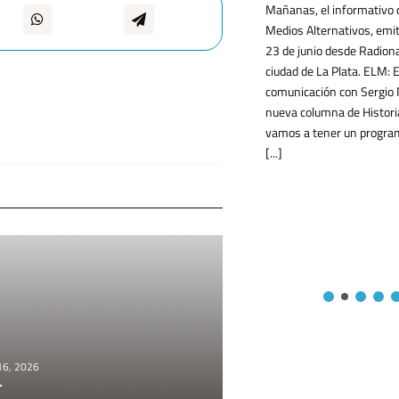
Mañanas, el informativo 
Medios Alternativos, emit
determina el valor monetario de los
23 de junio desde Radiona
libros, y destaca [...]
ciudad de La Plata. ELM:
comunicación con Sergio 
nueva columna de Histori
vamos a tener un progra
[...]
 16, 2026