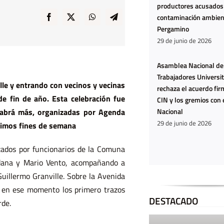
productores acusados
contaminación ambien
Pergamino
29 de junio de 2026
Asamblea Nacional de
Trabajadores Universit
lle y entrando con vecinos y vecinas
rechaza el acuerdo fir
e fin de año. Esta celebración fue
CIN y los gremios con 
Nacional
Habrá más, organizadas por Agenda
29 de junio de 2026
óximos fines de semana
Ya no
estamos
ados por funcionarios de la Comuna
adana y Mario Vento, acompañando a
hartas:
uillermo Granville. Sobre la Avenida
estamos
o en ese momento los primero trazos
agotadas
DESTACADO
rde.