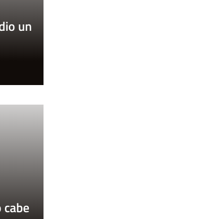
 dio un
o
o cabe