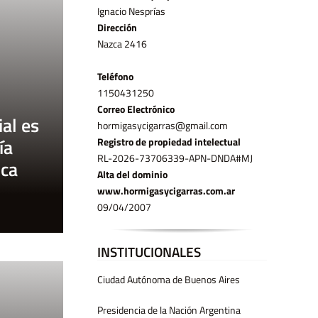
Ignacio Nesprías
Dirección
Nazca 2416
Teléfono
11­50431250
Correo Electrónico
al es
hormigasycigarras@gmail.com
ía
Registro de propiedad intelectual
RL-2026-73706339-APN-DNDA#MJ
ica
Alta del dominio
www.hormigasycigarras.com.ar
09/04/2007
INSTITUCIONALES
Ciudad Autónoma de Buenos Aires
Presidencia de la Nación Argentina