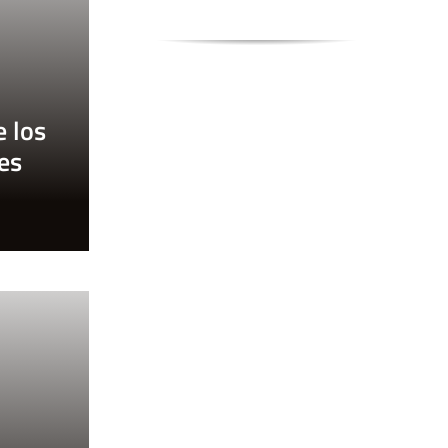
e los
es