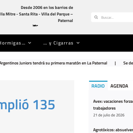
Desde 2006 en los barrios de
illa Mitre -­ Santa Rita -­ Villa del Parque –
Buscar:
Paternal
Hormigas…
… y Cigarras
ors tendrá su primera maratón en La Paternal
|
Se descompensó y cua
RADIO
AGENDA
umplió 135
Avex: vacaciones forz
trabajadores
21 de julio de 2026
Agrotóxicos: absuelven