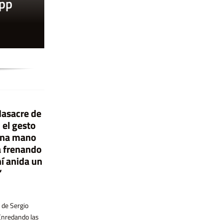
app
Masacre de
Nos siguen matando
 el gesto
La utopía no cabe en una
 una mano
app
a frenando
A 11 años de Ni Una Menos Agostina
hí anida un
Vega tenía 14 años cuando la mataron,
Silicon Valley logró apropiarse del
hace una semana. Igual que Chiara Páez,
”
imaginario utópico de la informática y
asesinada en 2015. En ese momento
convertirlo en un motor de acumulación,
fue un tuit enfurecido de la periodista
mientras las izquierdas quedaron
Marcela Ojeda el que encendió la chispa
 de Sergio
rezagadas. En esta entrevista, el
para la organización del Ni Una Menos.
Enredando las
pensador vasco Ekaitz Cancela hace un