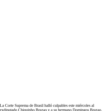
La Corte Suprema de Brasil halló culpables este miércoles al
exdiputado Chiquinho Brazao y a su hermano Domingos Brazao,