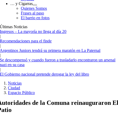
… y Cigarras
Quienes Somos
Frases al paso
El barrio en fotos
Últimas Noticias
Ingresos – La mayoría no llega al día 20
|
Recomendaciones para el finde
|
Argentinos Juniors tendrá su primera maratón en La Paternal
|
Se descompensó y cuando fueron a trasladarlo encontraron un arsenal
nazi en su casa
|
El Gobierno nacional pretende derogar la ley del libro
Noticias
Ciudad
Espacio Público
Autoridades de la Comuna reinauguraron E
Patio