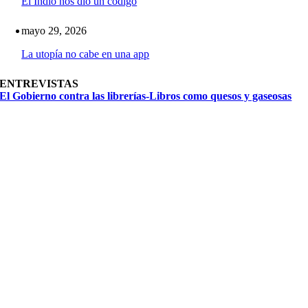
El Indio nos dio un código
mayo 29, 2026
La utopía no cabe en una app
ENTREVISTAS
El Gobierno contra las librerías-Libros como quesos y gaseosas