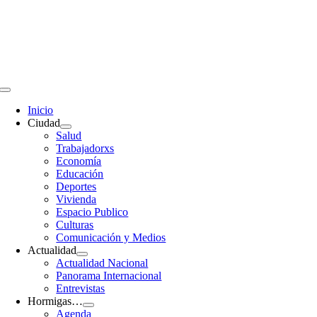
Saltar
al
contenido
Toggle
Navigation
Inicio
Ciudad
Salud
Trabajadorxs
Economía
Educación
Deportes
Vivienda
Espacio Publico
Culturas
Comunicación y Medios
Actualidad
Actualidad Nacional
Panorama Internacional
Entrevistas
Hormigas…
Agenda