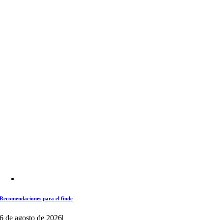
Recomendaciones para el finde
6 de agosto de 2026
|