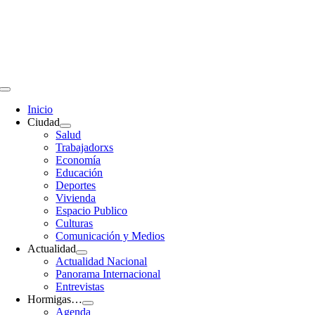
Saltar
al
contenido
Toggle
Navigation
Inicio
Ciudad
Salud
Trabajadorxs
Economía
Educación
Deportes
Vivienda
Espacio Publico
Culturas
Comunicación y Medios
Actualidad
Actualidad Nacional
Panorama Internacional
Entrevistas
Hormigas…
Agenda