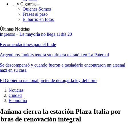
… y Cigarras
Quienes Somos
Frases al paso
El barrio en fotos
Últimas Noticias
Ingresos – La mayoría no llega al día 20
|
Recomendaciones para el finde
|
Argentinos Juniors tendrá su primera maratón en La Paternal
|
Se descompensó y cuando fueron a trasladarlo encontraron un arsenal
nazi en su casa
|
El Gobierno nacional pretende derogar la ley del libro
Noticias
Ciudad
Economía
Mañana cierra la estación Plaza Italia por
obras de renovación integral