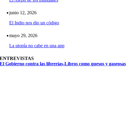
junio 12, 2026
El Indio nos dio un código
mayo 29, 2026
La utopía no cabe en una app
ENTREVISTAS
El Gobierno contra las librerías-Libros como quesos y gaseosas