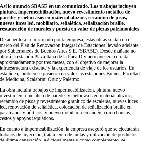
Así lo anunció SBASE en un comunicado. Los trabajos incluyen
pintura, impermeabilización, nuevo revestimiento metálico de
paredes y cielorrasos en material aluzinc, recambio de pisos,
nuevas luces led, mobiliario, señalética, señalización braille,
restauración de murales y puesta en valor de piezas patrimoniales
De acuerdo a lo informado por la empresa, estas obras se dan en el
marco del Plan de Renovación Integral de Estaciones llevado adelante
por Subterráneos de Buenos Aires S.E. (SBASE). Desde mañana no
abrirá la estación Plaza Italia de la línea D y permanecerá cerrada
aproximadamente por tres meses, con el objetivo de mejorar la
infraestructura existente y la experiencia de viaje de los usuarios. En
esta línea, también se pusieron en valor las estaciones Bulnes, Facultad
de Medicina, Scalabrini Ortiz y Palermo.
La obra incluirá trabajos de impermeabilización, pintura, nuevo
revestimiento metálico de paredes y cielorrasos en material aluzinc,
recambio de pisos y revestimiento granítico de escaleras, nuevas luces
led, renovación de señalética, colocación de señalización braille en
pasamanos y pórticos, y nuevo mobiliario en andén, como bancos,
cestos y apoyos isquiáticos.
En cuanto a impermeabilización, la empresa aseguró que se ejecutarán
trabajos de inyección, tratamiento de juntas y utilización de productos
de última generación. Adicionalmente y como complemento, se