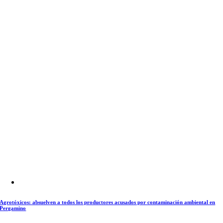
Agrotóxicos: absuelven a todos los productores acusados por contaminación ambiental en
Pergamino