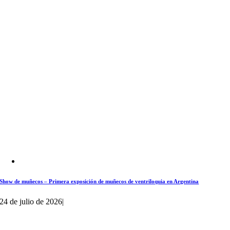
Show de muñecos – Primera exposición de muñecos de ventriloquia en Argentina
24 de julio de 2026
|