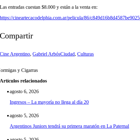
Las entradas cuestan $8.000 y están a la venta en:
https://cineartecacodelphia.com.ar/pelicula/86/c849d16b8d4587be902
Compartir
Cine Argentino
,
Gabriel Arbós
Ciudad
,
Culturas
ormigas y Cigarras
Artículos relacionados
agosto 6, 2026
Ingresos – La mayoría no llega al día 20
agosto 5, 2026
Argentinos Juniors tendrá su primera maratón en La Paternal
agosto 5, 2026