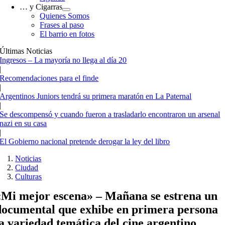
… y Cigarras
Quienes Somos
Frases al paso
El barrio en fotos
Últimas Noticias
Ingresos – La mayoría no llega al día 20
|
Recomendaciones para el finde
|
Argentinos Juniors tendrá su primera maratón en La Paternal
|
Se descompensó y cuando fueron a trasladarlo encontraron un arsenal
nazi en su casa
|
El Gobierno nacional pretende derogar la ley del libro
Noticias
Ciudad
Culturas
«Mi mejor escena» – Mañana se estrena un
documental que exhibe en primera persona
la variedad temática del cine argentino