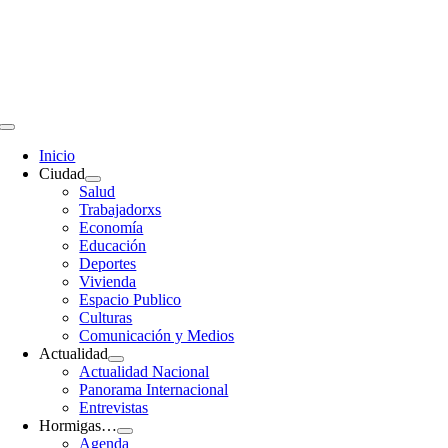
Saltar
al
contenido
Toggle
Navigation
Inicio
Ciudad
Salud
Trabajadorxs
Economía
Educación
Deportes
Vivienda
Espacio Publico
Culturas
Comunicación y Medios
Actualidad
Actualidad Nacional
Panorama Internacional
Entrevistas
Hormigas…
Agenda