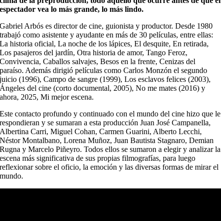
clima de la preproducción, todo aquello que ocurre antes de que el
espectador vea lo más grande, lo más lindo.
Gabriel Arbós es director de cine, guionista y productor. Desde 1980
trabajó como asistente y ayudante en más de 30 películas, entre ellas:
La historia oficial, La noche de los lápices, El desquite, En retirada,
Los pasajeros del jardín, Otra historia de amor, Tango Feroz,
Convivencia, Caballos salvajes, Besos en la frente, Cenizas del
paraíso. Además dirigió películas como Carlos Monzón el segundo
juicio (1996), Campo de sangre (1999), Los esclavos felices (2003),
Ángeles del cine (corto documental, 2005), No me mates (2016) y
ahora, 2025, Mi mejor escena.
Este contacto profundo y continuado con el mundo del cine hizo que le
respondieran y se sumaran a esta producción Juan José Campanella,
Albertina Carri, Miguel Cohan, Carmen Guarini, Alberto Lecchi,
Néstor Montalbano, Lorena Muñoz, Juan Bautista Stagnaro, Demian
Rugna y Marcelo Piñeyro. Todos ellos se sumaron a elegir y analizar la
escena más significativa de sus propias filmografías, para luego
reflexionar sobre el oficio, la emoción y las diversas formas de mirar el
mundo.