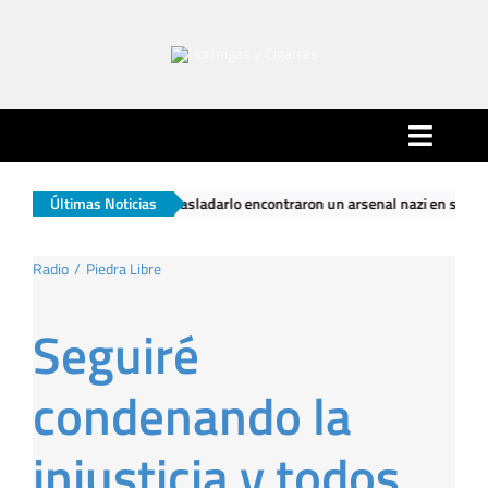
Saltar
al
contenido
Toggle
Naviga
ndo fueron a trasladarlo encontraron un arsenal nazi en su casa
Últimas Noticias
|
Inicio
Radio
Piedra Libre
Ciudad
Seguiré
Actualidad
condenando la
Hormigas…
injusticia y todos
… y Cigarras