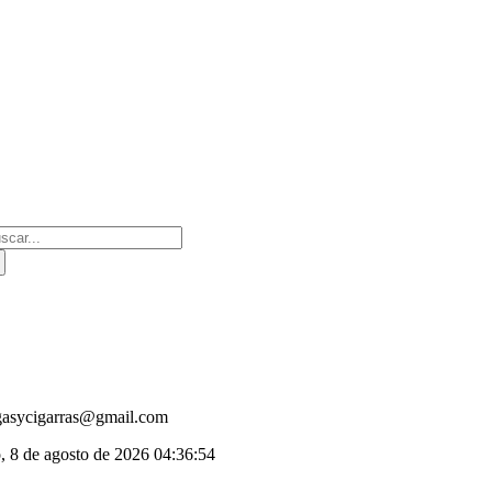
Saltar
al
contenido
scar:
gasycigarras@gmail.com
, 8 de agosto de 2026
04:36:54
oggle