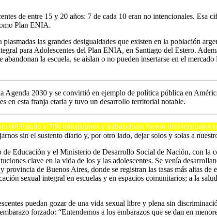
ntes de entre 15 y 20 años: 7 de cada 10 eran no intencionales. Esa ci
 como Plan ENIA.
a plasmadas las grandes desigualdades que existen en la población arg
ntegral para Adolescentes del Plan ENIA, en Santiago del Estero. Ademá
que abandonan la escuela, se aíslan o no pueden insertarse en el mercado
e la Agenda 2030 y se convirtió en ejemplo de política pública en Améric
es en esta franja etaria y tuvo un desarrollo territorial notable.
o del Estado y 700 trabajadores y trabajadoras fueron desvinculados en
jarnos sin el sustento diario y, por otro lado, dejar solos y solas a nuest
io de Educación y el Ministerio de Desarrollo Social de Nación, con la c
tuciones clave en la vida de los y las adolescentes. Se venía desarroll
 provincia de Buenos Aires, donde se registran las tasas más altas de 
cación sexual integral en escuelas y en espacios comunitarios; a la salu
scentes puedan gozar de una vida sexual libre y plena sin discriminaci
 el embarazo forzado: “Entendemos a los embarazos que se dan en meno