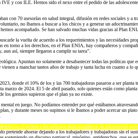
n IVE y con ILE. Hemos sido el nexo entre el pedido de las adolescentes
n con 70 asesorías en salud integral, difusión en redes sociales y a tra
voluntario, no íbamos a buscar a los chicos y a generar un adoctrinami
los hemos acompañado. Se han salvado muchas vidas gracias al Plan ENI
buscarle la vuelta de acuerdo a los requerimientos y las necesidades pro
tas en torno a los derechos, en el Plan ENIA, hay compañeros y compañe
, aun así, siempre llegaron a cumplir su tarea”.
deológica. Apuntan no solamente a desabastecer todas las políticas que 
 vienen a manchar tantos años de trabajo y tanta lucha en cuanto a lo q
023, donde el 10% de los y las 700 trabajadoras pasaron a ser planta tr
ta marzo de 2024. El 5 de abril pasado, solo quienes están como planta
de los gremios supieron que el plan ya no existe.
 mental en juego. No podíamos entender por qué estábamos atravesando
 plan, y durante meses no supimos si le íbamos a poder acercar un plato
.
lescencia, el acceso a los métodos anticonceptivos, la información acerc
ado pretende ahorrar dejando a los trabajadores y trabajadoras sin el s
 sosteniendo un discurso patriarcal, misógino, antiderechos, que se est