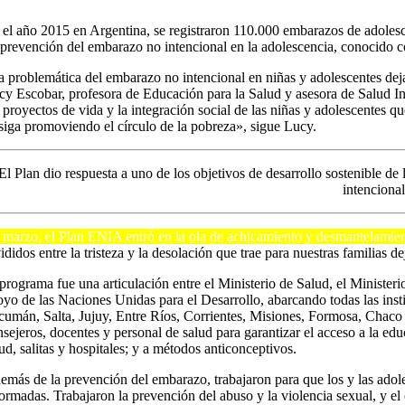
 el año 2015 en Argentina, se registraron 110.000 embarazos de adolesce
 prevención del embarazo no intencional en la adolescencia, conocido
a problemática del embarazo no intencional en niñas y adolescentes dej
cy Escobar, profesora de Educación para la Salud y asesora de Salud I
s proyectos de vida y la integración social de las niñas y adolescentes 
 siga promoviendo el círculo de la pobreza», sigue Lucy.
El Plan dio respuesta a uno de los objetivos de desarrollo sostenible d
intencional
 marzo, el Plan ENIA entró en la ola de achicamiento y desmantelamient
ididos entre la tristeza y la desolación que trae para nuestras familias de
 programa fue una articulación entre el Ministerio de Salud, el Minister
oyo de las Naciones Unidas para el Desarrollo, abarcando todas las insti
cumán, Salta, Jujuy, Entre Ríos, Corrientes, Misiones, Formosa, Chaco y
nsejeros, docentes y personal de salud para garantizar el acceso a la edu
ud, salitas y hospitales; y a métodos anticonceptivos.
emás de la prevención del embarazo, trabajaron para que los y las adole
formadas. Trabajaron la prevención del abuso y la violencia sexual, y