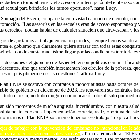
tividades en torno al tema y el acceso a la interrupción del embarazo co
lud sexual para brindarles los turnos oportunos”, narra Lucy.
 Santiago del Estero, comparte la entrevistada a modo de ejemplo, contaba
promoción. “Las asesorías en las escuelas eran de acceso espontáneo y 
sus derechos, podían hablar de cualquier situación que atravesaban y 
ejos de ajustarnos al trabajo en cuatro paredes, siempre hemos salido a 
antea el gobierno que claramente quiere arrasar con todas estas conquis
vincia, donde cuesta muchísimo llegar por las condiciones territoriales y
as decisiones del gobierno de Javier Milei son políticas con una línea i
olescentes, sino que también incrementan los círculos de la pobreza, que
e es un país pionero en estas cuestiones”, afirma Lucy.
 Plan ENIA se sostuvo con contratos a monotributistas hasta octubre de 2
mbio de gobierno en diciembre de 2023, les renovaron sus contratos has
ra todo el resto, no hubo ninguna comunicación oficial, solo por medio 
an sido momentos de mucha angustia, incertidumbre, con nuestra salud
solutamente todo en la implementación correcta, real y oportuna de este
nformamos el Plan ENIA solamente tenemos ese trabajo”, explica Lucy
ejar de trabajar con la prevención del embarazo no intencional en la ado
uda va a traer consecuencias desastrosas”
, afirma la educadora. “El Est
ticonceptivos y medicamentos, que están escaseando. Este gobierno sigue