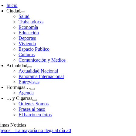
avigation
Inicio
Ciudad
Salud
Trabajadorxs
Economía
Educación
Deportes
Vivienda
Espacio Publico
Culturas
Comunicación y Medios
Actualidad
Actualidad Nacional
Panorama Internacional
Entrevistas
Hormigas…
Agenda
… y Cigarras
Quienes Somos
Frases al paso
El barrio en fotos
timas Noticias
gresos – La mayoría no llega al día 20