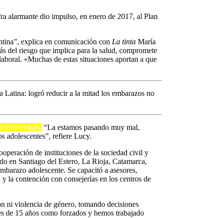
fra alarmante dio impulso, en enero de 2017, al Plan
entina”, explica en comunicación con
La tinta
María
s del riesgo que implica para la salud, compromete
 laboral. «Muchas de estas situaciones aportan a que
a Latina: logró reducir a la mitad los embarazos no
 todo el país:
“La estamos pasando muy mal,
ros adolescentes”, refiere Lucy.
ooperación de instituciones de la sociedad civil y
ando en Santiago del Estero, La Rioja, Catamarca,
embarazo adolescente. Se capacitó a asesores,
d y la contención con consejerías en los centros de
ón ni violencia de género, tomando decisiones
res de 15 años como forzados y hemos trabajado