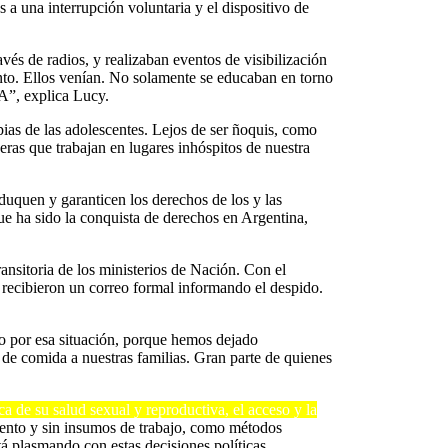
 a una interrupción voluntaria y el dispositivo de
vés de radios, y realizaban eventos de visibilización
ento. Ellos venían. No solamente se educaban en torno
A”, explica Lucy.
pias de las adolescentes. Lejos de ser ñoquis, como
ras que trabajan en lugares inhóspitos de nuestra
eduquen y garanticen los derechos de los y las
ue ha sido la conquista de derechos en Argentina,
ansitoria de los ministerios de Nación. Con el
 recibieron un correo formal informando el despido.
 por esa situación, porque hemos dejado
 de comida a nuestras familias. Gran parte de quienes
a de su salud sexual y reproductiva, el acceso y la
ustento y sin insumos de trabajo, como métodos
á plasmando con estas decisiones políticas