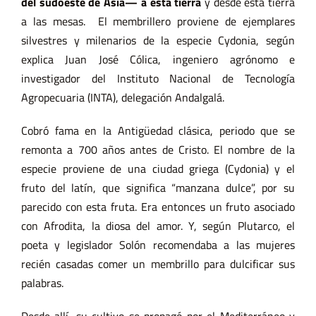
del sudoeste de Asia— a esta tierra
y desde esta tierra
a las mesas. El membrillero proviene de ejemplares
silvestres y milenarios de la especie Cydonia, según
explica Juan José Cólica, ingeniero agrónomo e
investigador del Instituto Nacional de Tecnología
Agropecuaria (
INTA
), delegación Andalgalá.
Cobró fama en la Antigüedad clásica, periodo que se
remonta a 700 años antes de Cristo. El nombre de la
especie proviene de una ciudad griega (Cydonia) y el
fruto del latín, que significa “manzana dulce”, por su
parecido con esta fruta. Era entonces un fruto asociado
con Afrodita, la diosa del amor. Y, según Plutarco, el
poeta y legislador Solón recomendaba a las mujeres
recién casadas
comer un membrillo para dulcificar sus
palabras
.
Desde allí, su cultivo se propagó por el Mediterráneo y