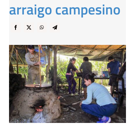
arraigo campesino
… y Cigarras