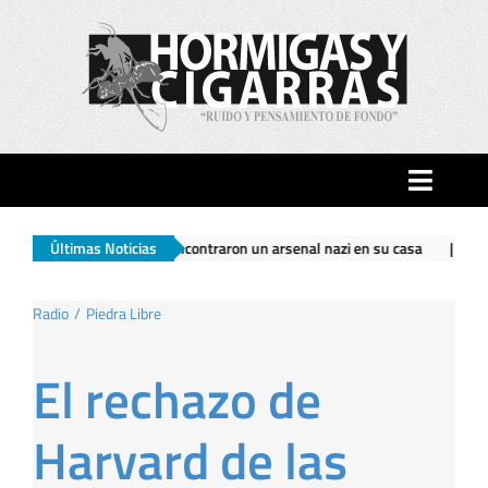
Saltar
al
contenido
Toggle
Naviga
darlo encontraron un arsenal nazi en su casa
Últimas Noticias
|
El Gobierno nacional 
Inicio
Radio
Piedra Libre
Ciudad
El rechazo de
Actualidad
Harvard de las
Hormigas…