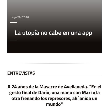
mayo 29, 2026
La utopía no cabe en una app
ENTREVISTAS
sacre de Avellaneda. “En el
ío, una mano con Maxi y la
 represores, ahí anida un
Nos sigu
A 11 años de Ni Una Menos Ag
mundo”