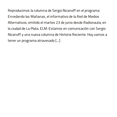
la mataron, hace una semana. 
2015. En ese momento fue un t
Marcela Ojeda el que encendió 
grama Enredando las Mañanas, el informativo de la Red de Medios
es 23 de junio desde Radionauta, en
Estamos en comunicación con Sergio
 de Historia Reciente. Hoy vamos a
Una Menos. Ese movimiento que
ado [...]