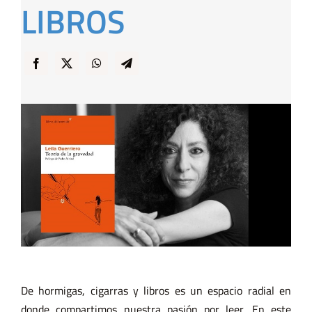
LIBROS
… y Cigarras
De hormigas, cigarras y
libros
es un espacio radial en
donde compartimos nuestra pasión por leer. En este