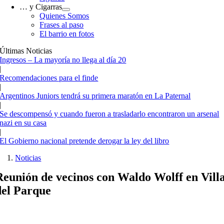
… y Cigarras
Quienes Somos
Frases al paso
El barrio en fotos
Últimas Noticias
Ingresos – La mayoría no llega al día 20
|
Recomendaciones para el finde
|
Argentinos Juniors tendrá su primera maratón en La Paternal
|
Se descompensó y cuando fueron a trasladarlo encontraron un arsenal
nazi en su casa
|
El Gobierno nacional pretende derogar la ley del libro
Noticias
Reunión de vecinos con Waldo Wolff en Vill
del Parque