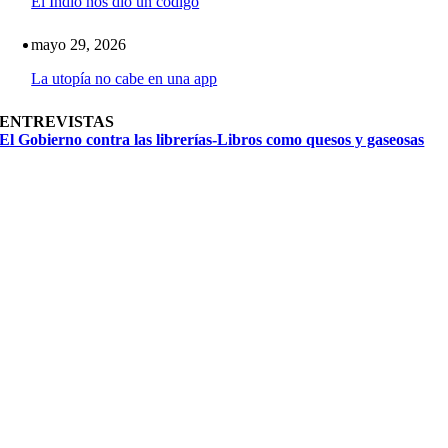
El Indio nos dio un código
mayo 29, 2026
La utopía no cabe en una app
ENTREVISTAS
El Gobierno contra las librerías-Libros como quesos y gaseosas