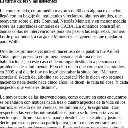
El turno de los y las asistentes
La concurrencia, en promedio mayores de 60 con alguna excepción,
llegó con un bagaje de inquietudes y reclamos, algunos airados, que
recayeron sobre el jefe Comunal, Nicolás Mainieri y en menor medida
sobre las autoridades centrales de CABA. La dinámica consistió en
tandas cortas de intervenciones para dar paso a las respuestas, primero
las de proximidad, a cargo de Mainieri y las generales que quedaron
para Wolff.
Uno de los primeros vecinos en hacer uso de la palabra fue Aníbal
Vidal, quien presentó en primera persona el drama de las
habilitaciones, en este caso el de un lugar destinado a personas con
problemas de salud mental. El vecino relató que comenzó los trámites
en 2009 y al día de hoy no logró destrabar la situación; “Me hace
acordar al sketch del arbolito ¿se acuerdan? No le dicen –no estamos
haciendo nada desde hace cinco años– le dicen -le falta tal cosa. Y cad
inspector que viene es distinto”.
La mayor parte de las intervenciones, como ocurre en estos encuentros
se orientaron con matices hacia tres o cuatro aspectos de la vida en los
barrios: el estado de las veredas, las luminarias y la seguridad. Con
respecto a las veredas intransitables el podio se lo llevó esta vez un
vecino que afirmó estar reclamando desde hace siete años y justo es
decir, que es una persona participativa, por lo menos en este tipo de
reuniones se lo ve frecuentemente. Estos reclamos recayeron sobre el