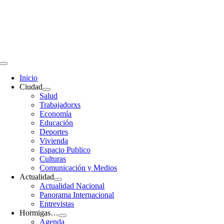
Saltar
al
contenido
Toggle
Navigation
Inicio
Ciudad
Salud
Trabajadorxs
Economía
Educación
Deportes
Vivienda
Espacio Publico
Culturas
Comunicación y Medios
Actualidad
Actualidad Nacional
Panorama Internacional
Entrevistas
Hormigas…
Agenda