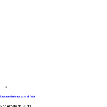
Recomendaciones para el finde
6 de agosto de 2026
|