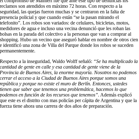
el compromiso de Mainieri fue que ante este tipo de denuncias los
reclamos son atendidos en máximo 72 horas. Con respecto a la
seguridad, las quejas fueron muchas y se centraron en la falta de
presencia policial y que cuando están “se la pasan mirando el
telefonito”. Los robos son variados: de celulares, bicicletas, motos,
medidores de agua e incluso una vecina denunció que les roban las
bolsas en la parada del colectivo a la personas que van a comprar al
shopping. Hubo un vecino que aseguró hablar en nombre de otros cien
e identificó una zona de Villa del Parque donde los robos se suceden
permanentemente.
Respecto a la inseguridad, Waldo Wolff señaló:
“Se ha multiplicado la
cantidad de gente en calle y esa cantidad de gente viene de la
Provincia de Buenos Aires, la enorme mayoría. Nosotros no podemos
cerrar el acceso a la Ciudad de Buenos Aires porque somos una
república y porque no existe el muro de Berlín. Entonces, ustedes
tienen que saber que tenemos una problemática, hacemos lo que
podemos en función de los recursos que tenemos”.
Además explicó
que este es el distrito con mas policías per cápita de Argentina y que la
fuerza tiene ahora una carrera de dos años de preparación.