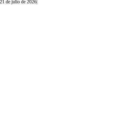
21 de julio de 2026
|