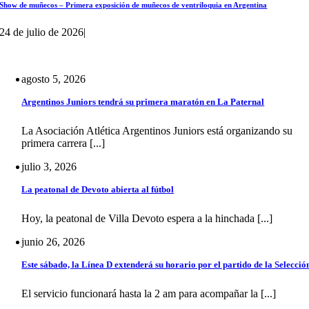
Show de muñecos – Primera exposición de muñecos de ventriloquia en Argentina
24 de julio de 2026
|
agosto 5, 2026
Argentinos Juniors tendrá su primera maratón en La Paternal
La Asociación Atlética Argentinos Juniors está organizando su
primera carrera [...]
julio 3, 2026
La peatonal de Devoto abierta al fútbol
Hoy, la peatonal de Villa Devoto espera a la hinchada [...]
junio 26, 2026
Este sábado, la Línea D extenderá su horario por el partido de la Selecció
El servicio funcionará hasta la 2 am para acompañar la [...]