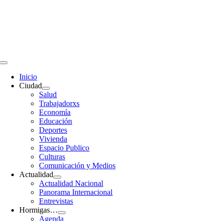
Saltar
al
contenido
Toggle
Navigation
Inicio
Ciudad
Salud
Trabajadorxs
Economía
Educación
Deportes
Vivienda
Espacio Publico
Culturas
Comunicación y Medios
Actualidad
Actualidad Nacional
Panorama Internacional
Entrevistas
Hormigas…
Agenda