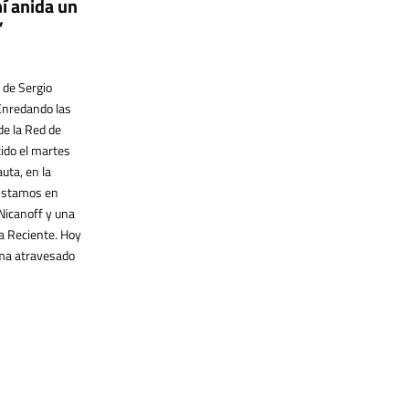
hí anida un
Vega tenía 14 años cuando la mataron,
Silicon Valley logró apropiarse del
hace una semana. Igual que Chiara Páez,
”
imaginario utópico de la informática y
asesinada en 2015. En ese momento
convertirlo en un motor de acumulación,
fue un tuit enfurecido de la periodista
mientras las izquierdas quedaron
Marcela Ojeda el que encendió la chispa
 de Sergio
rezagadas. En esta entrevista, el
para la organización del Ni Una Menos.
Enredando las
pensador vasco Ekaitz Cancela hace un
Ese movimiento que trascendió
de la Red de
recorrido por el vínculo entre economía
fronteras y [...]
digital y neoliberalismo, el caso chino
ido el martes
como espejo incómodo y las
uta, en la
posibilidades de construir alternativas
 Estamos en
tecnológicas desde [...]
Nicanoff y una
a Reciente. Hoy
ma atravesado