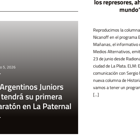
los represores, a
mundo
El gobierno quiere derogar la ley de
precio único del libro con la promesa de
que serán más baratos, aunque la
experiencia internacional y la evidencia
económica muestran otra cosa. En este
texto, Alejandro Dujovne explica porqué
la cuestión va más allá de cómo y quién
Reproducimos la columna
Nicanoff en el programa 
Mañanas, el informativo 
Medios Alternativos, emit
determina el valor monetario de los
23 de junio desde Radiona
libros, y destaca [...]
ciudad de La Plata. ELM:
o 5, 2026
comunicación con Sergio 
nueva columna de Histori
Argentinos Juniors
vamos a tener un progra
tendrá su primera
[...]
ratón en La Paternal