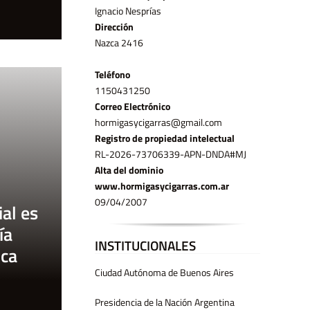
Ignacio Nesprías
Dirección
Nazca 2416
Teléfono
11­50431250
Correo Electrónico
hormigasycigarras@gmail.com
Registro de propiedad intelectual
RL-2026-73706339-APN-DNDA#MJ
Alta del dominio
www.hormigasycigarras.com.ar
09/04/2007
al es
ía
INSTITUCIONALES
ica
Ciudad Autónoma de Buenos Aires
Presidencia de la Nación Argentina