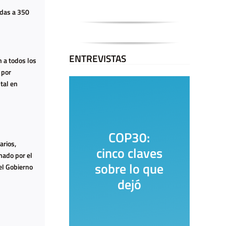
adas a 350
ENTREVISTAS
 a todos los
 por
tal en
0:
La Casa del
arios,
aves
Encuentro
mado por el
o que
el Gobierno
ó