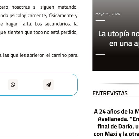
ero nosotras si siguen matando,
mayo 29, 2026
ndo psicológicamente, físicamente y
 hagan falta. Los secundarios, la
La utopía n
ue sienten que todo no está perdido,
en una 
 las que les abrieron el camino para
ENTREVISTAS
A 24 años de la 
E
l G
obierno contra las
o
Avellaneda. “En
final de Darío,
librerías-Libros com
quesos y gaseosas
con Maxi y la otr