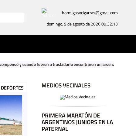
hormigasycigarras@gmail.com
domingo, 9 de agosto de 2026
09:32:15
eron a trasladarlo encontraron un arsenal nazi en su casa
|
El Gobi
MEDIOS VECINALES
DEPORTES
PRIMERA MARATÓN DE
ARGENTINOS JUNIORS EN LA
PATERNAL