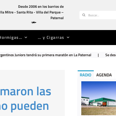
Desde 2006 en los barrios de
illa Mitre -­ Santa Rita -­ Villa del Parque –
Buscar:
Paternal
Hormigas…
… y Cigarras
ndrá su primera maratón en La Paternal
|
Se descompensó y cuando fu
RADIO
AGENDA
emaron las
 no pueden