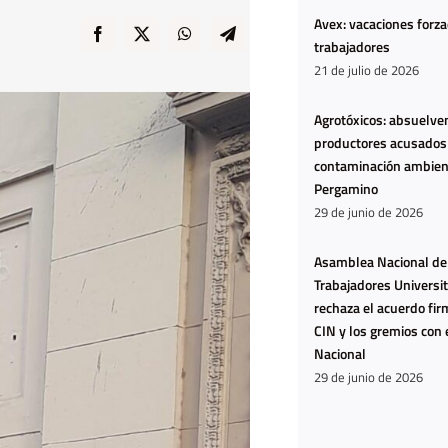
Avex: vacaciones forz
trabajadores
21 de julio de 2026
Agrotóxicos: absuelven
productores acusados
contaminación ambien
Pergamino
29 de junio de 2026
Asamblea Nacional de
Ya no
COP3
Trabajadores Universit
estamos
cinco cl
rechaza el acuerdo fir
hartas:
sobre l
CIN y los gremios con 
Nacional
estamos
dej
29 de junio de 2026
agotadas