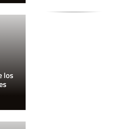
e los
es