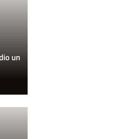
 dio un
o