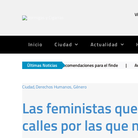
Saltar
al
V
contenido
Inicio
Ciudad
Actualidad
a 20
|
Recomendaciones para el finde
Últimas Noticias
|
Argentinos Juniors te
Ciudad
Derechos Humanos
Género
Las feministas qu
calles por las que