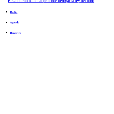
El Gobierno nacional pretende derogar la ley del libro
Radio
Agenda
Deportes