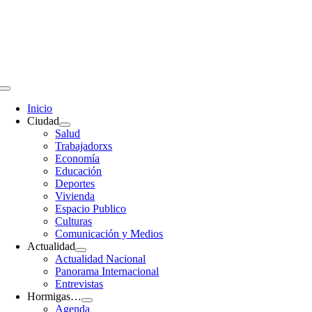
Saltar
al
contenido
Toggle
Navigation
Inicio
Ciudad
Salud
Trabajadorxs
Economía
Educación
Deportes
Vivienda
Espacio Publico
Culturas
Comunicación y Medios
Actualidad
Actualidad Nacional
Panorama Internacional
Entrevistas
Hormigas…
Agenda