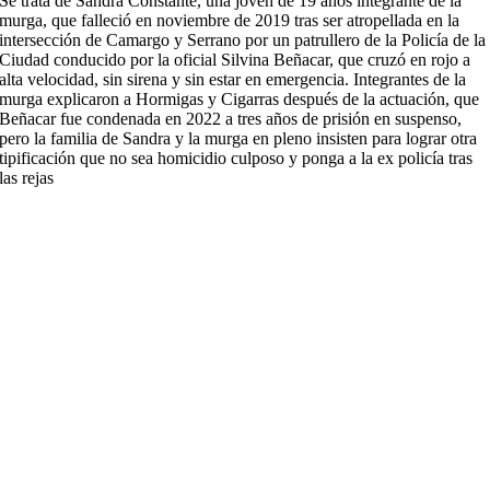
Se trata de Sandra Constante, una joven de 19 años integrante de la
murga, que falleció en noviembre de 2019 tras ser atropellada en la
intersección de Camargo y Serrano por un patrullero de la Policía de la
Ciudad conducido por la oficial Silvina Beñacar, que cruzó en rojo a
alta velocidad, sin sirena y sin estar en emergencia. Integrantes de la
murga explicaron a Hormigas y Cigarras después de la actuación, que
Beñacar fue condenada en 2022 a tres años de prisión en suspenso,
pero la familia de Sandra y la murga en pleno insisten para lograr otra
tipificación que no sea homicidio culposo y ponga a la ex policía tras
las rejas