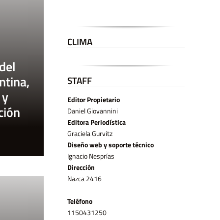
CLIMA
del
ntina,
STAFF
 y
Editor Propietario
ción
Daniel Giovannini
Editora Periodística
Graciela Gurvitz
Diseño web y soporte técnico
Ignacio Nesprías
Dirección
Nazca 2416
Teléfono
11­50431250