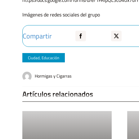
https://docs.google.com/forms/d/e/1FAIpQLSc04Ux
Imágenes de redes sociales del grupo
Compartir
Ciudad
,
Educación
Hormigas y Cigarras
Artículos relacionados