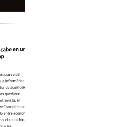
be en una
Condena historica
La flor es la pura forma
La Corte Suprema de Brasil halló
16 enero, 2026 por Camila Vazquez En
arse del
culpables este miércoles al exdiputado
esta entrega de A favor de la fantasía,
nformática y
Chiquinho Brazao y a su hermano
intento pensar qué historias y formas
e acumulación,
Domingos Brazao, exlegislador de Río de
podemos copiarle, quienes escribimos, a
quedaron
Janeiro, de haber ordenado el asesinato
las flores. Antes de mudarme a la casa
ista, el
de la concejala Marielle Franco en 2018.
en la que vivo ahora, tenía un cuartito de
ncela hace un
La pena, que llega 8 años después del
escribir en el que vivían al menos cinco
entre economía
crimen que expuso los vínculos entre la
monsteras. El nombre monstera
l caso chino
política y el crimen [...]
siempre me [...]
las