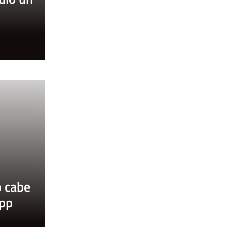
o
o cabe
app