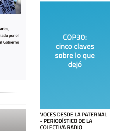
arios,
o
COP30:
mado por el
el Gobierno
os
cinco claves
s:
sobre lo que
os
dejó
das
VOCES DESDE LA PATERNAL
- PERIODÍSTICO DE LA
COLECTIVA RADIO