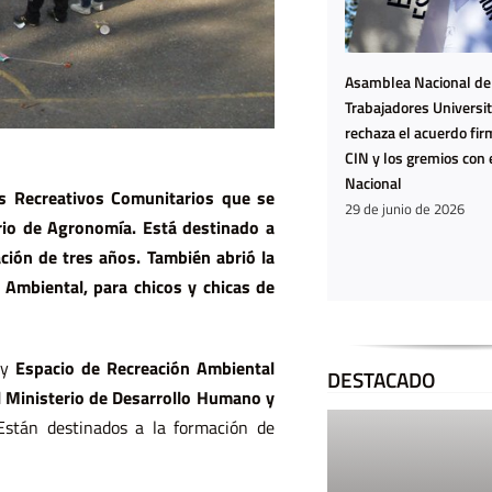
Asamblea Nacional de
Trabajadores Universit
La Casa del
Ya n
rechaza el acuerdo fir
CIN y los gremios con 
Encuentro
estam
Nacional
es Recreativos Comunitarios que se
harta
29 de junio de 2026
rrio de Agronomía. Está destinado a
estam
ción de tres años. También abrió la
agota
 Ambiental, para chicos y chicas de
y
Espacio de Recreación Ambiental
DESTACADO
 Ministerio de Desarrollo Humano y
Están destinados a la formación de