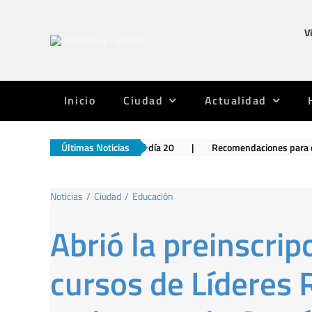
Saltar
al
V
contenido
Inicio
Ciudad
Actualidad
ía no llega al día 20
Últimas Noticias
|
Recomendaciones para el finde
|
Argen
Noticias
Ciudad
Educación
Abrió la preinscrip
cursos de Líderes 