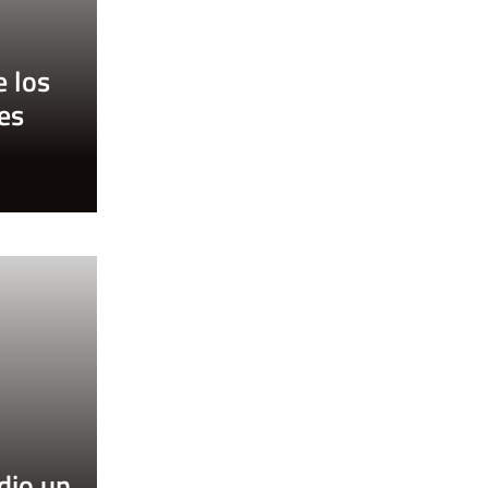
e los
es
 dio un