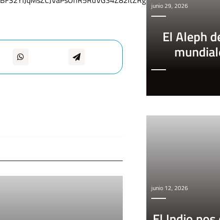
7uiYBF32YIJqMsZCJVaPsOnR5RuVGS4Z82ltZRg7Ojw/viewform
junio 29, 2026
El Aleph d
mundial
junio 12, 2026
El Indio nos