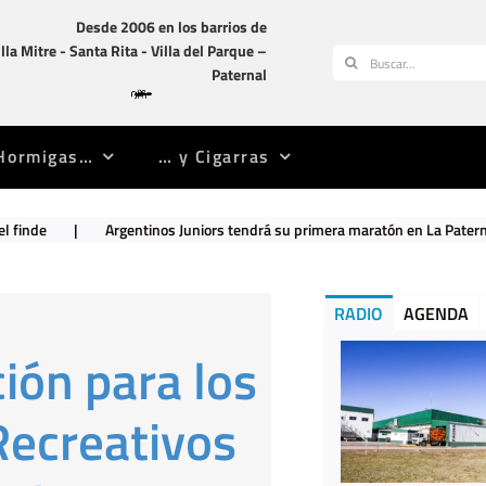
Desde 2006 en los barrios de
illa Mitre -­ Santa Rita -­ Villa del Parque –
Buscar:
Paternal
Hormigas…
… y Cigarras
tinos Juniors tendrá su primera maratón en La Paternal
|
Se descom
RADIO
AGENDA
ción para los
Recreativos