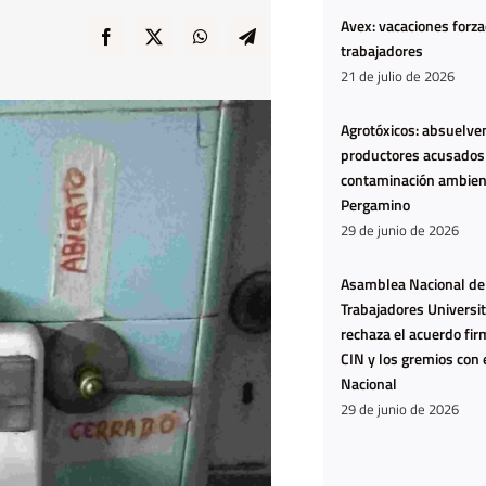
Avex: vacaciones forz
trabajadores
21 de julio de 2026
Agrotóxicos: absuelven
productores acusados
contaminación ambien
Pergamino
29 de junio de 2026
Asamblea Nacional de
La Casa del
Ya n
Trabajadores Universit
Encuentro
estam
rechaza el acuerdo fir
harta
CIN y los gremios con 
Nacional
estam
29 de junio de 2026
agota