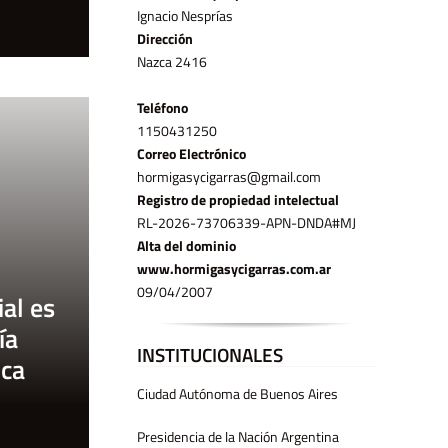
Ignacio Nesprías
Dirección
Nazca 2416
Teléfono
11­50431250
Correo Electrónico
hormigasycigarras@gmail.com
Registro de propiedad intelectual
RL-2026-73706339-APN-DNDA#MJ
Alta del dominio
www.hormigasycigarras.com.ar
09/04/2007
al es
ía
INSTITUCIONALES
ica
Ciudad Autónoma de Buenos Aires
Presidencia de la Nación Argentina