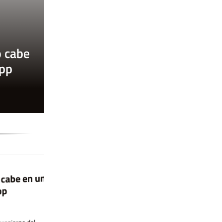
o cabe
app
be en una
Condena historica
La flor es la pura forma
La Corte Suprema de Brasil halló
arse del