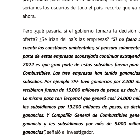
seríamos los usuarios de todo el país, recorte que ya
ahora.
Pero ¿qué pasaría si el gobierno tomara la decisión 
oferta? ¿Se irían del país las empresas?
“Si no fuera 
cuenta las cuestiones ambientales, si pensara solament
parte de estas empresas aconsejaría continuar extrayen
2022 es que gran parte de estos subsidios fueron para 
Combustibles. Las tres empresas han tenido ganancias
subsidios. Por ejemplo YPF tuvo ganancias por 2.200 mi
recibieron fueron de 15.000 millones de pesos, es decir,
Lo mismo pasa con Tecpetrol que generó casi 24.000 mil
les subsidiamos por 13.200 millones de pesos, es dec
ganancias. Y Compañía General de Combustibles gene
A
24 años de la M
asacre de
Avellaneda. “En el gesto
final de Darío, una mano
con M
axi y la otra frenando
los represores, ahí anida un
ganancia y les subsidiamos por más de 5.000 mill
El Gobierno contra las
librerías-Libros como
ganancias”,
señaló el investigador.