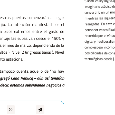
imaginario utópico de la i
convertirlo en un motor d
estras puertas comenzarán a llegar
mientras las izquierdas 
rezagadas. En esta entrev
jo. La intención manifestad por el
pensador vasco Ekaitz Ca
a picos extremos entre el gasto de
recorrido por el vínculo 
entaje las subas van desde el 150% y
fronteras y [...]
digital y neoliberalismo, e
a el mes de marzo, dependiendo de la
como espejo incómodo y 
tos ), Nivel 2 (ingresos bajos ), Nivel
posibilidades de construir
to estacional.
tecnológicas desde [...]
 tampoco cuenta aquello de “no hay
agregó Cena Trebucq – aún así tendrían
 decir, estamos subsidiando negocios a