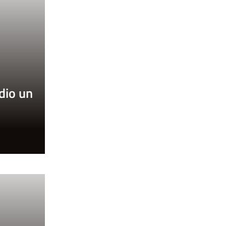
 dio un
o