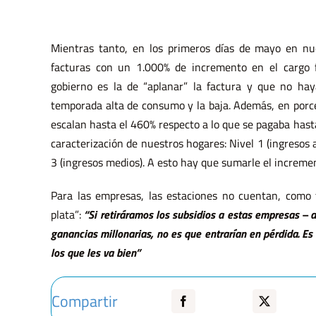
quesos y gaseosas
mundo”
El gobierno quiere derogar la ley de
Mientras tanto, en los primeros días de mayo en nu
precio único del libro con la promesa de
facturas con un 1.000% de incremento en el cargo fi
que serán más baratos, aunque la
Reproducimos la columna de Sergio
Nicanoff en el programa Enredando las
Mañanas, el informativo de la Red de
Medios Alternativos, emitido el martes
experiencia internacional y la evidencia
gobierno es la de “aplanar” la factura y que no hay
económica muestran otra cosa. En este
temporada alta de consumo y la baja. Además, en porc
texto, Alejandro Dujovne explica porqué
la cuestión va más allá de cómo y quién
escalan hasta el 460% respecto a lo que se pagaba hast
determina el valor monetario de los
23 de junio desde Radionauta, en la
caracterización de nuestros hogares: Nivel 1 (ingresos al
libros, y destaca [...]
ciudad de La Plata. ELM: Estamos en
comunicación con Sergio Nicanoff y una
3 (ingresos medios). A esto hay que sumarle el incremen
nueva columna de Historia Reciente. Hoy
vamos a tener un programa atravesado
Para las empresas, las estaciones no cuentan, como
[...]
plata”:
“Si retiráramos los subsidios a estas empresas – 
ganancias millonarias, no es que entrarían en pérdida. Es
los que les va bien”
Compartir