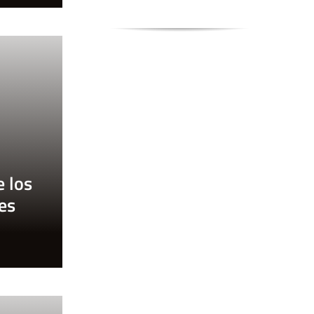
e los
es