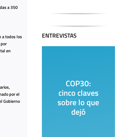
adas a 350
ENTREVISTAS
 a todos los
 por
tal en
o
COP30:
arios,
os
cinco claves
mado por el
s:
sobre lo que
el Gobierno
os
dejó
das