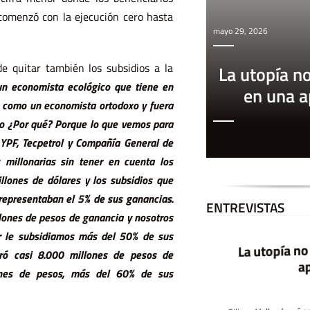
 comenzó con la ejecución cero hasta
mayo 29, 2026
de quitar también los subsidios a la
La utopía n
un economista ecológico que tiene en
en una 
e como un economista ortodoxo y fuera
do ¿Por qué? Porque lo que vemos para
YPF, Tecpetrol y Compañía General de
 millonarias sin tener en cuenta los
llones de dólares y los subsidios que
 representaban el 5% de sus ganancias.
ENTREVISTAS
lones de pesos de ganancia y nosotros
ir le subsidiamos más del 50% de sus
La utopía no ca
Nos siguen matando
ró casi 8.000 millones de pesos de
app
ones de pesos, más del 60% de sus
A 11 años de Ni Una Menos Agostina
Vega tenía 14 años cuando la mataron,
hace una semana. Igual que Chiara Páez, asesinada en 2015. En ese momento
fue un tuit enfurecido de la periodista
Marcela Ojeda el que encendió la chispa
para la organización del Ni Una Menos.
Ese movimiento que trascendió
Silicon Valley logró apropi