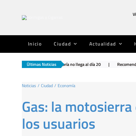
Saltar
al
V
contenido
Inicio
Ciudad
Actualidad
resos – La mayoría no llega al día 20
Últimas Noticias
|
Recomendaciones para el fin
Noticias
Ciudad
Economía
Gas: la motosierra 
los usuarios