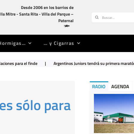
Desde 2006 en los barrios de
illa Mitre -­ Santa Rita -­ Villa del Parque –
Buscar:
Paternal
Hormigas…
… y Cigarras
de
|
Argentinos Juniors tendrá su primera maratón en La Paternal
RADIO
AGENDA
es sólo para