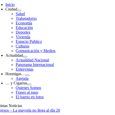
avigation
Inicio
Ciudad
Salud
Trabajadorxs
Economía
Educación
Deportes
Vivienda
Espacio Publico
Culturas
Comunicación y Medios
Actualidad
Actualidad Nacional
Panorama Internacional
Entrevistas
Hormigas…
Agenda
… y Cigarras
Quienes Somos
Frases al paso
El barrio en fotos
timas Noticias
gresos – La mayoría no llega al día 20