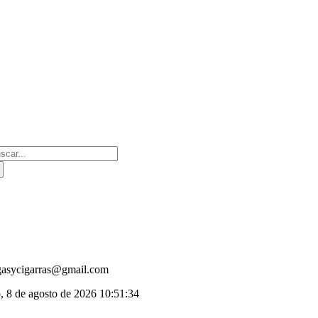
Saltar
al
contenido
scar:
gasycigarras@gmail.com
, 8 de agosto de 2026
10:51:34
oggle