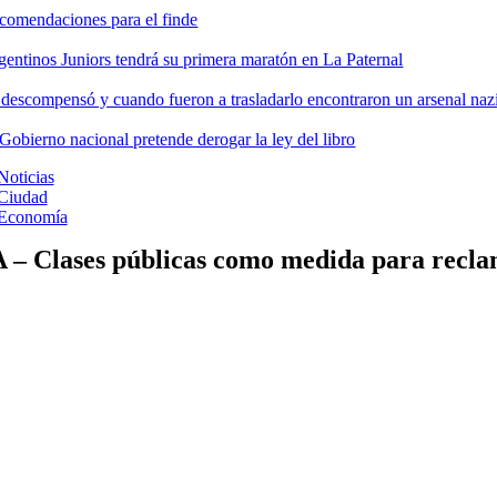
comendaciones para el finde
gentinos Juniors tendrá su primera maratón en La Paternal
 descompensó y cuando fueron a trasladarlo encontraron un arsenal nazi
 Gobierno nacional pretende derogar la ley del libro
Noticias
Ciudad
Economía
 – Clases públicas como medida para recla