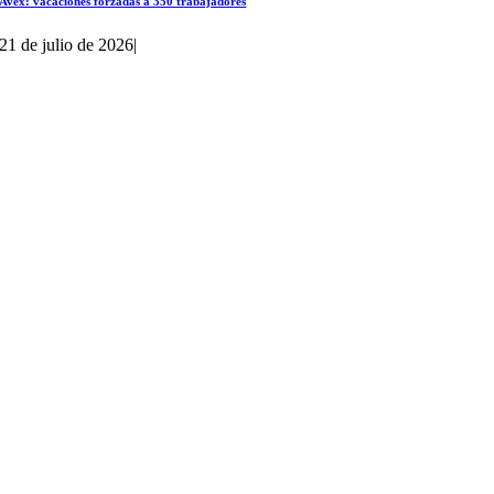
Avex: vacaciones forzadas a 350 trabajadores
21 de julio de 2026
|