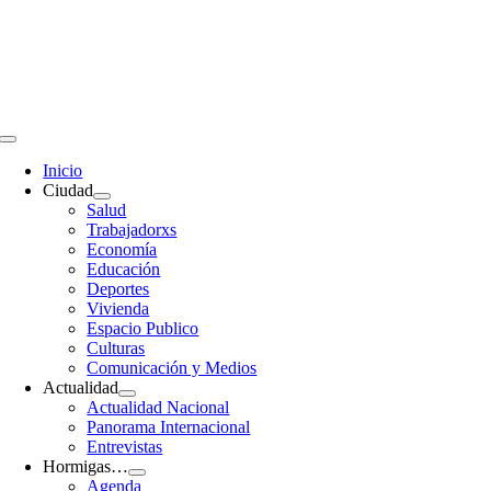
Saltar
al
contenido
Toggle
Navigation
Inicio
Ciudad
Salud
Trabajadorxs
Economía
Educación
Deportes
Vivienda
Espacio Publico
Culturas
Comunicación y Medios
Actualidad
Actualidad Nacional
Panorama Internacional
Entrevistas
Hormigas…
Agenda