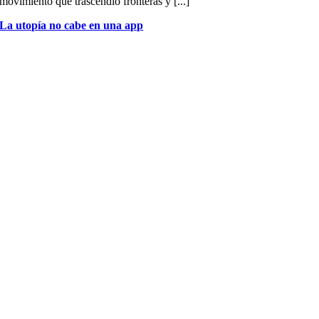
movimiento que trascendió fronteras y [...]
La utopía no cabe en una app