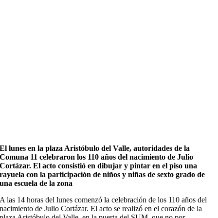
El lunes en la plaza Aristóbulo del Valle, autoridades de la
Comuna 11 celebraron los 110 años del nacimiento de Julio
Cortázar. El acto consistió en dibujar y pintar en el piso una
rayuela con la participación de niños y niñas de sexto grado de
una escuela de la zona
A las 14 horas del lunes comenzó la celebración de los 110 años del
nacimiento de Julio Cortázar. El acto se realizó en el corazón de la
plaza Aristóbulo del Valle, en la puerta del SUM, que no por