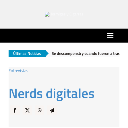
Saltar
al
contenido
Toggle
Naviga
l
|
Últimas Noticias
Se descompensó y cuando fueron a trasladarlo encontraron un ar
Inicio
Entrevistas
Ciudad
Nerds digitales
Actualidad
Hormigas…
… y Cigarras