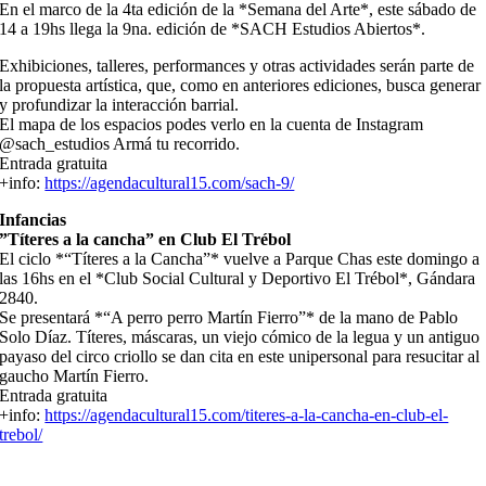
En el marco de la 4ta edición de la *Semana del Arte*, este sábado de
14 a 19hs llega la 9na. edición de *SACH Estudios Abiertos*.
Exhibiciones, talleres, performances y otras actividades serán parte de
la propuesta artística, que, como en anteriores ediciones, busca generar
y profundizar la interacción barrial.
El mapa de los espacios podes verlo en la cuenta de Instagram
@sach_estudios Armá tu recorrido.
Entrada gratuita
+info:
https://agendacultural15.com/sach-9/
Infancias
”Títeres a la cancha” en Club El Trébol
El ciclo *“Títeres a la Cancha”* vuelve a Parque Chas este domingo a
las 16hs en el *Club Social Cultural y Deportivo El Trébol*, Gándara
2840.
Se presentará *“A perro perro Martín Fierro”* de la mano de Pablo
Solo Díaz. Títeres, máscaras, un viejo cómico de la legua y un antiguo
payaso del circo criollo se dan cita en este unipersonal para resucitar al
gaucho Martín Fierro.
Entrada gratuita
+info:
https://agendacultural15.com/titeres-a-la-cancha-en-club-el-
trebol/