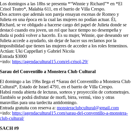
Los domingos a las 18hs se presenta *“Winnie y Richard”* en *El
Crisol Teatro*, Malabia 611, en el barrio de Villa Crespo.
Dos actores que además son pareja ensayan escenas de Romeo y
Julieta en una época en la cual las mujeres no podían actuar. Él,
Richard, se ve obligado a hacerse cargo del papel de Julieta donde se
destacó cuando era joven, un rol que hace tiempo no desempeña y
duda si podrá volver a hacerlo. Es su mujer, Winnie, que deseando ser
Julieta accede a ayudarlo, sin dejar de hacer sus reclamos por la
imposibilidad que tienen las mujeres de acceder a los roles femeninos.
Actúan: Uki Cappellari y Gabriel Nicola
Entrada $3000
+info:
https://agendacultural15.com/el-crisol-29/
Sarau del Conventillo a Monstera Club Cultural
El domingo a las 19hs llega el *Sarau del Conventillo a Monstera Club
Cultural*, Estado de Israel 4791, en el barrio de Villa Crespo.
Habrá ronda abierta de lecturas, sorteos y proyección de cortometrajes.
También se podrá disfrutar de morfi, birra, vermú, vino y otras
maravillas para una tardecita antidomingo.
Entrada gratuita con reserva a:
monsteraclubcultural@gmail.com
+info:
https://agendacultural15.com/sarau-del-conventillo-a-monstera-
club-cultural/
SACH #9