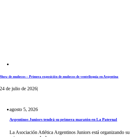
Show de muñecos – Primera exposición de muñecos de ventriloquia en Argentina
24 de julio de 2026
|
agosto 5, 2026
Argentinos Juniors tendrá su primera maratón en La Paternal
La Asociación Atlética Argentinos Juniors está organizando su