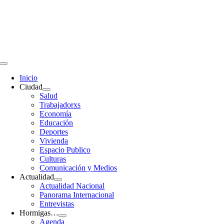
Saltar
al
contenido
Toggle
Navigation
Inicio
Ciudad
Salud
Trabajadorxs
Economía
Educación
Deportes
Vivienda
Espacio Publico
Culturas
Comunicación y Medios
Actualidad
Actualidad Nacional
Panorama Internacional
Entrevistas
Hormigas…
Agenda