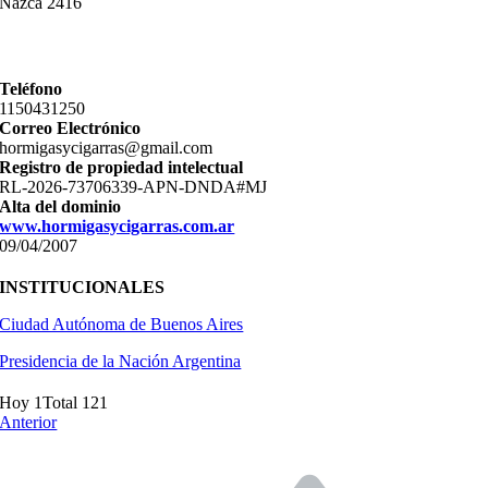
Nazca 2416
Teléfono
11­50431250
Correo Electrónico
hormigasycigarras@gmail.com
Registro de propiedad intelectual
RL-2026-73706339-APN-DNDA#MJ
Alta del dominio
www.hormigasycigarras.com.ar
09/04/2007
INSTITUCIONALES
Ciudad Autónoma de Buenos Aires
Presidencia de la Nación Argentina
Hoy 1
Total 121
Anterior