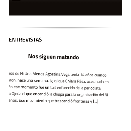
ENTREVISTAS
La utopía no cabe en una app
Silicon Valley logró apropiarse del imaginario utópico de la
informática y convertirlo en un motor de acumulación, mientras
las izquierdas quedaron rezagadas. En esta entrevista, el
pensador vasco Ekaitz Cancela hace un recorrido por el vínculo
entre economía digital y neoliberalismo, el caso chino como espejo
incómodo y las posibilidades de construir alternativas tecnológicas
desde [...]