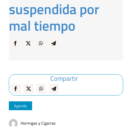
suspendida por
… y Cigarras
mal tiempo
Compartir
Agenda
Hormigas y Cigarras