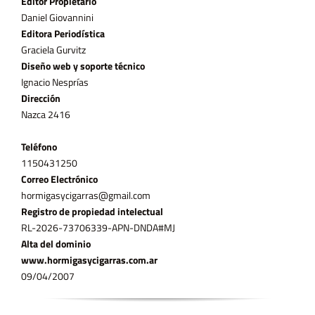
Editor Propietario
Daniel Giovannini
Editora Periodística
Graciela Gurvitz
Diseño web y soporte técnico
Ignacio Nesprías
Dirección
Nazca 2416
Teléfono
11­50431250
Correo Electrónico
hormigasycigarras@gmail.com
Registro de propiedad intelectual
RL-2026-73706339-APN-DNDA#MJ
Alta del dominio
www.hormigasycigarras.com.ar
09/04/2007