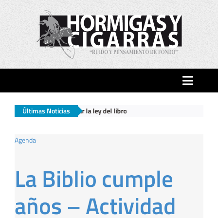
Saltar
al
contenido
Toggle
Naviga
Últimas Noticias
Ingres
Inicio
Agenda
Ciudad
La Biblio cumple
Actualidad
años – Actividad
Hormigas…