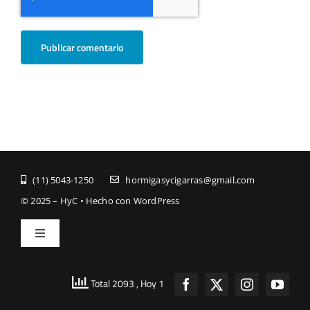
(11) ­5043-1250
hormigasycigarras@gmail.com
© 2025 – HyC • Hecho con WordPress
Toggle
Navigation
Inicio
Total 2093
, Hoy 1