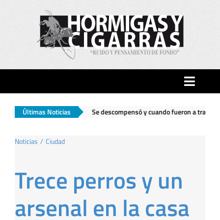
Saltar
al
contenido
Toggle
Naviga
|
Últimas Noticias
Se descompensó y cuando fueron a trasladarlo encontraron un arse
Inicio
Noticias
Ciudad
Ciudad
Trece perros y un
Actualidad
arsenal en la casa
Hormigas…