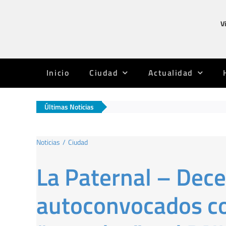
Saltar
al
V
contenido
Inicio
Ciudad
Actualidad
Últimas Noticias
Noticias
Ciudad
La Paternal – Dec
autoconvocados co