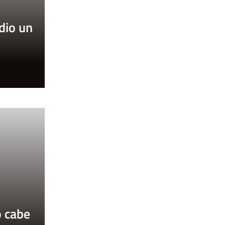
 dio un
o
o cabe