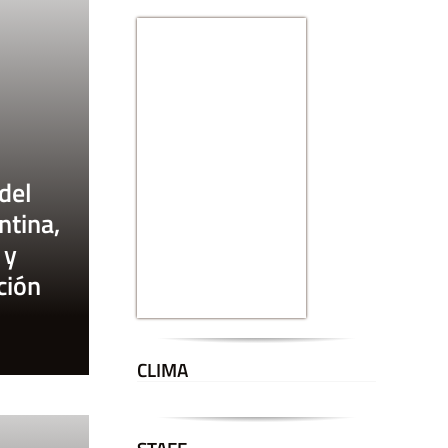
del
ntina,
 y
ción
CLIMA