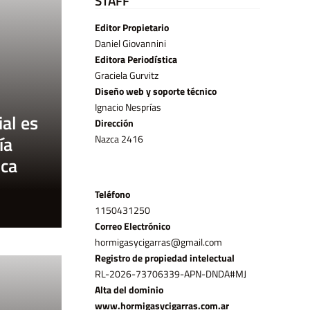
STAFF
Editor Propietario
Daniel Giovannini
Editora Periodística
Graciela Gurvitz
Diseño web y soporte técnico
Ignacio Nesprías
al es
Dirección
ía
Nazca 2416
ica
Teléfono
11­50431250
Correo Electrónico
hormigasycigarras@gmail.com
Registro de propiedad intelectual
RL-2026-73706339-APN-DNDA#MJ
Alta del dominio
www.hormigasycigarras.com.ar