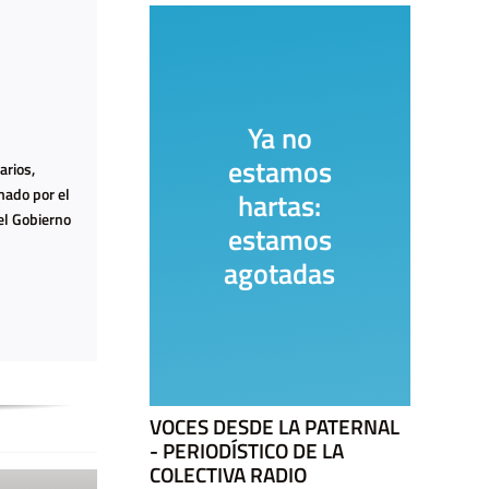
Ya no
estamos
c
arios,
mado por el
hartas:
s
el Gobierno
estamos
agotadas
VOCES DESDE LA PATERNAL
- PERIODÍSTICO DE LA
COLECTIVA RADIO