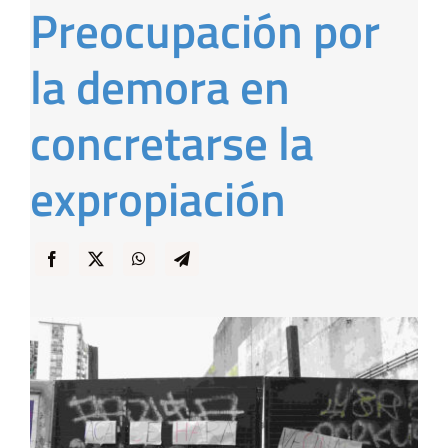
Preocupación por
… y Cigarras
la demora en
concretarse la
expropiación