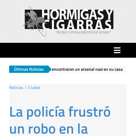
Saltar
al
contenido
Toggle
Naviga
darlo encontraron un arsenal nazi en su casa
Últimas Noticias
|
El Gobierno nacional 
Inicio
Noticias
Ciudad
Ciudad
La policía frustró
Actualidad
un robo en la
Hormigas…