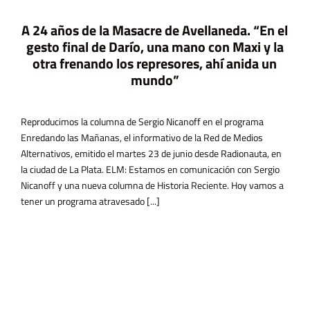
Avellaneda. “En el gesto final de Darío, una mano con Maxi y la otra frenando los represores, ahí anida un
A 11 años de N
mundo”
la mataron, ha
2015. En ese mo
Marcela Ojeda e
la columna de Sergio Nicanoff en el programa
 Mañanas, el informativo de la Red de Medios
emitido el martes 23 de junio desde Radionauta, en
a Plata. ELM: Estamos en comunicación con Sergio
 nueva columna de Historia Reciente. Hoy vamos a
Una Menos. Ese 
rama atravesado [...]