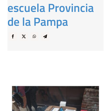
escuela Provincia
… y Cigarras
de la Pampa