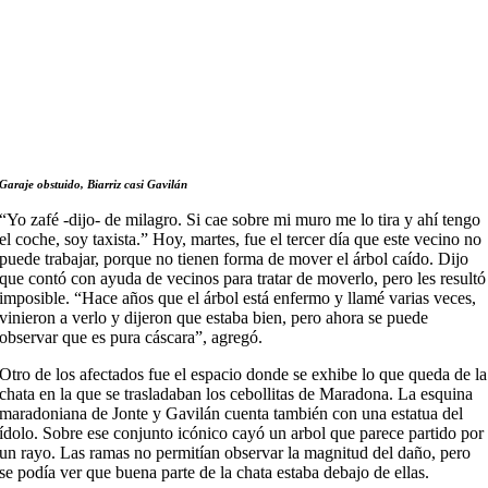
Garaje obstuido, Biarriz casi Gavilán
“Yo zafé -dijo- de milagro. Si cae sobre mi muro me lo tira y ahí tengo
el coche, soy taxista.” Hoy, martes, fue el tercer día que este vecino no
puede trabajar, porque no tienen forma de mover el árbol caído. Dijo
que contó con ayuda de vecinos para tratar de moverlo, pero les resultó
imposible. “Hace años que el árbol está enfermo y llamé varias veces,
vinieron a verlo y dijeron que estaba bien, pero ahora se puede
observar que es pura cáscara”, agregó.
Otro de los afectados fue el espacio donde se exhibe lo que queda de la
chata en la que se trasladaban los cebollitas de Maradona. La esquina
maradoniana de Jonte y Gavilán cuenta también con una estatua del
ídolo. Sobre ese conjunto icónico cayó un arbol que parece partido por
un rayo. Las ramas no permitían observar la magnitud del daño, pero
se podía ver que buena parte de la chata estaba debajo de ellas.