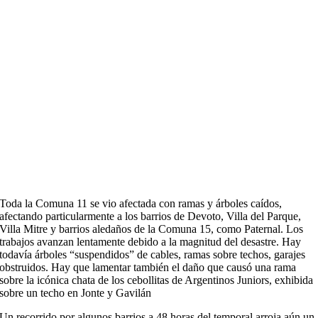
Toda la Comuna 11 se vio afectada con ramas y árboles caídos,
afectando particularmente a los barrios de Devoto, Villa del Parque,
Villa Mitre y barrios aledaños de la Comuna 15, como Paternal. Los
trabajos avanzan lentamente debido a la magnitud del desastre. Hay
todavía árboles “suspendidos” de cables, ramas sobre techos, garajes
obstruidos. Hay que lamentar también el daño que causó una rama
sobre la icónica chata de los cebollitas de Argentinos Juniors, exhibida
sobre un techo en Jonte y Gavilán
Un recorrido por algunos barrios a 48 horas del temporal arroja aún un