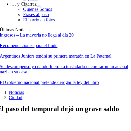
… y Cigarras
Quienes Somos
Frases al paso
El barrio en fotos
Últimas Noticias
Ingresos – La mayoría no llega al día 20
|
Recomendaciones para el finde
|
Argentinos Juniors tendrá su primera maratón en La Paternal
|
Se descompensó y cuando fueron a trasladarlo encontraron un arsenal
nazi en su casa
|
El Gobierno nacional pretende derogar la ley del libro
Noticias
Ciudad
El paso del temporal dejó un grave saldo