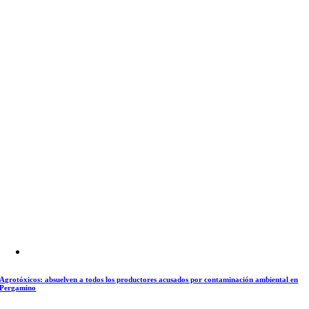
Agrotóxicos: absuelven a todos los productores acusados por contaminación ambiental en
Pergamino