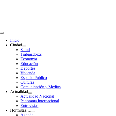
Saltar
al
contenido
Toggle
Navigation
Inicio
Ciudad
Salud
Trabajadorxs
Economía
Educación
Deportes
Vivienda
Espacio Publico
Culturas
Comunicación y Medios
Actualidad
Actualidad Nacional
Panorama Internacional
Entrevistas
Hormigas…
Agenda