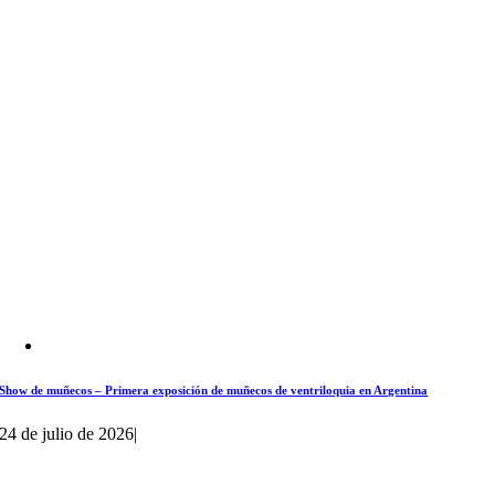
Show de muñecos – Primera exposición de muñecos de ventriloquia en Argentina
24 de julio de 2026
|