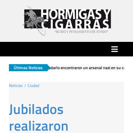
Saltar
al
contenido
Toggle
Naviga
ueron a trasladarlo encontraron un arsenal nazi en su casa
Últimas Noticias
|
El Go
Inicio
Noticias
Ciudad
Ciudad
Jubilados
Actualidad
realizaron
Hormigas…