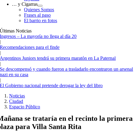
… y Cigarras
Quienes Somos
Frases al paso
El barrio en fotos
Últimas Noticias
Ingresos – La mayoría no llega al día 20
|
Recomendaciones para el finde
|
Argentinos Juniors tendrá su primera maratón en La Paternal
|
Se descompensó y cuando fueron a trasladarlo encontraron un arsenal
nazi en su casa
|
El Gobierno nacional pretende derogar la ley del libro
Noticias
Ciudad
Espacio Público
Mañana se trataría en el recinto la primera
plaza para Villa Santa Rita