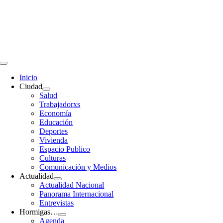
Saltar
al
contenido
Toggle
Navigation
Inicio
Ciudad
Salud
Trabajadorxs
Economía
Educación
Deportes
Vivienda
Espacio Publico
Culturas
Comunicación y Medios
Actualidad
Actualidad Nacional
Panorama Internacional
Entrevistas
Hormigas…
Agenda