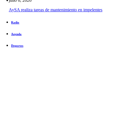
julio 6, 2026
AySA realiza tareas de mantenimiento en impelentes
Radio
Agenda
Deportes