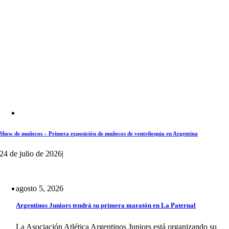
Show de muñecos – Primera exposición de muñecos de ventriloquia en Argentina
24 de julio de 2026
|
agosto 5, 2026
Argentinos Juniors tendrá su primera maratón en La Paternal
La Asociación Atlética Argentinos Juniors está organizando su