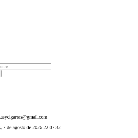
Saltar
al
contenido
scar:
gasycigarras@gmail.com
s, 7 de agosto de 2026
22:07:33
oggle