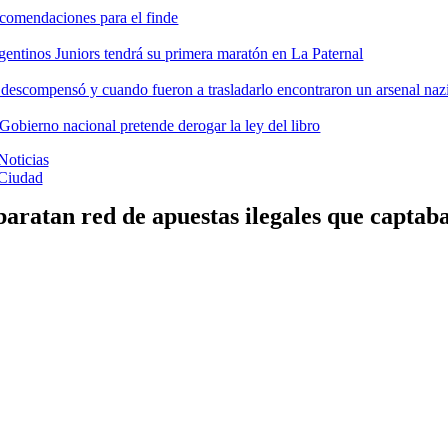
comendaciones para el finde
gentinos Juniors tendrá su primera maratón en La Paternal
 descompensó y cuando fueron a trasladarlo encontraron un arsenal nazi
 Gobierno nacional pretende derogar la ley del libro
Noticias
Ciudad
aratan red de apuestas ilegales que captab