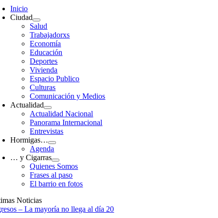
avigation
Inicio
Ciudad
Salud
Trabajadorxs
Economía
Educación
Deportes
Vivienda
Espacio Publico
Culturas
Comunicación y Medios
Actualidad
Actualidad Nacional
Panorama Internacional
Entrevistas
Hormigas…
Agenda
… y Cigarras
Quienes Somos
Frases al paso
El barrio en fotos
timas Noticias
gresos – La mayoría no llega al día 20