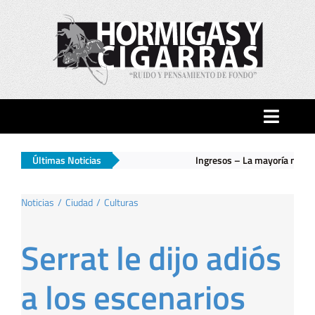
Saltar
al
contenido
Toggle
Naviga
Últimas Noticias
Ingresos – La mayoría no llega al día 20
|
Inicio
Noticias
Ciudad
Culturas
Ciudad
Serrat le dijo adiós
Actualidad
a los escenarios
Hormigas…