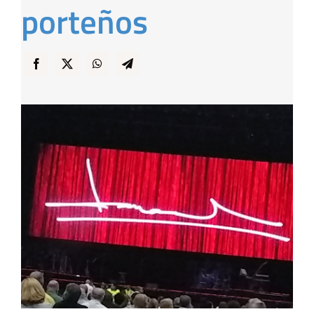
porteños
… y Cigarras