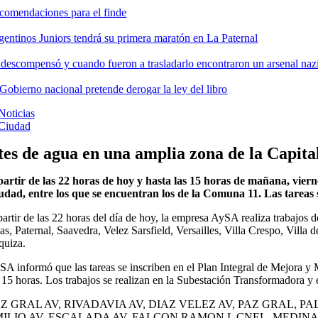
comendaciones para el finde
gentinos Juniors tendrá su primera maratón en La Paternal
 descompensó y cuando fueron a trasladarlo encontraron un arsenal nazi
 Gobierno nacional pretende derogar la ley del libro
Noticias
Ciudad
es de agua en una amplia zona de la Capita
partir de las 22 horas de hoy y hasta las 15 horas de mañana, vier
udad, entre los que se encuentran los de la Comuna 11. Las tareas
partir de las 22 horas del día de hoy, la empresa AySA realiza trabajos 
s, Paternal, Saavedra, Velez Sarsfield, Versailles, Villa Crespo, Villa d
quiza.
SA informó que las tareas se inscriben en el Plan Integral de Mejora y
s 15 horas. Los trabajos se realizan en la Subestación Transformadora y 
Z GRAL AV, RIVADAVIA AV, DIAZ VELEZ AV, PAZ GRAL,
ILIO AV, ESCALADA AV, FALCON RAMON L CNEL, MEDIN