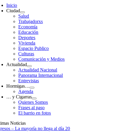
avigation
Inicio
Ciudad
Salud
Trabajadorxs
Economía
Educación
Deportes
Vivienda
Espacio Publico
Culturas
Comunicación y Medios
Actualidad
Actualidad Nacional
Panorama Internacional
Entrevistas
Hormigas…
Agenda
… y Cigarras
Quienes Somos
Frases al paso
El barrio en fotos
timas Noticias
gresos – La mayoría no llega al día 20