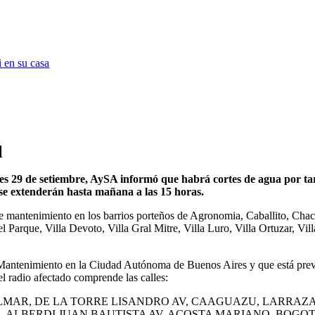
 en su casa
l
nes 29 de setiembre, AySA informó que habrá cortes de agua por ta
 se extenderán hasta mañana a las 15 horas.
de mantenimiento en los barrios porteños de Agronomia, Caballito, Chaca
el Parque, Villa Devoto, Villa Gral Mitre, Villa Luro, Villa Ortuzar, Vil
 Mantenimiento en la Ciudad Autónoma de Buenos Aires y que está previ
el radio afectado comprende las calles:
 PALMAR, DE LA TORRE LISANDRO AV, CAAGUAZU, LARRAZ
A, ALBERDI JUAN BAUTISTA AV, ACOSTA MARIANO, BOGO