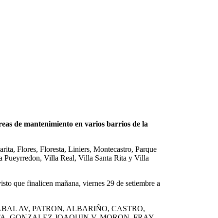
reas de mantenimiento en varios barrios de la
rita, Flores, Floresta, Liniers, Montecastro, Parque
la Pueyrredon, Villa Real, Villa Santa Rita y Villa
sto que finalicen mañana, viernes 29 de setiembre a
ABAL AV, PATRON, ALBARIÑO, CASTRO,
TA, GONZALEZ JOAQUIN V, MORON, FRAY