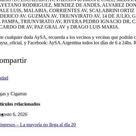
AYETANO RODRIGUEZ, MENDEZ DE ANDES, ALVAREZ DONAT
ALE LUIS, MALABIA, CORRIENTES AV, SCALABRINI ORTIZ
DERICO AV, GUZMAN AV, TRIUNVIRATO AV, 14 DE JULIO
 PAMPA, TRIUNVIRATO AV, RIVERA PEDRO IGNACIO DR,
CARDO DR AV, PAZ GRAL AV y DRAGO LUIS MARIA.
te cualquier duda AySA, recuerda a los vecinos y vecinas que podrán c
ysa_oficial, y Facebook: AySA.Argentina todos los días de 6 a 24hs. R
ompartir
udad
as y Cigarras
tículos relacionados
agosto 6, 2026
Ingresos – La mayoría no llega al día 20