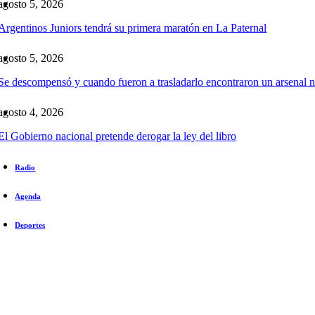
agosto 5, 2026
Argentinos Juniors tendrá su primera maratón en La Paternal
agosto 5, 2026
Se descompensó y cuando fueron a trasladarlo encontraron un arsenal n
agosto 4, 2026
El Gobierno nacional pretende derogar la ley del libro
Radio
Agenda
Deportes