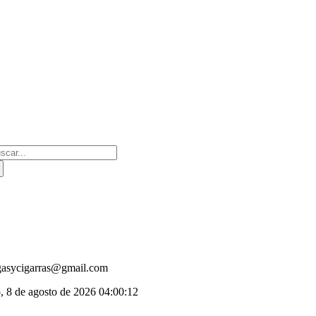
Saltar
al
contenido
scar:
gasycigarras@gmail.com
, 8 de agosto de 2026
04:00:13
oggle