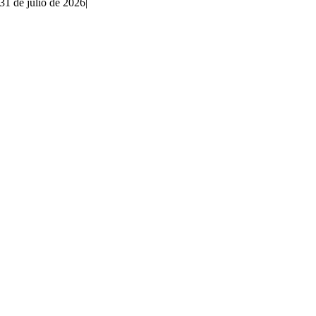
31 de julio de 2026
|