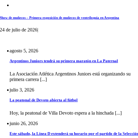
Show de muñecos – Primera exposición de muñecos de ventriloquia en Argentina
24 de julio de 2026
|
agosto 5, 2026
Argentinos Juniors tendrá su primera maratón en La Paternal
La Asociación Atlética Argentinos Juniors está organizando su
primera carrera [...]
julio 3, 2026
La peatonal de Devoto abierta al fútbol
Hoy, la peatonal de Villa Devoto espera a la hinchada [...]
junio 26, 2026
Este sábado, la Línea D extenderá su horario por el partido de la Selecció