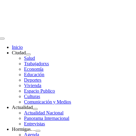
Saltar
al
contenido
Toggle
Navigation
Inicio
Ciudad
Salud
Trabajadorxs
Economía
Educación
Deportes
Vivienda
Espacio Publico
Culturas
Comunicación y Medios
Actualidad
Actualidad Nacional
Panorama Internacional
Entrevistas
Hormigas…
Agenda