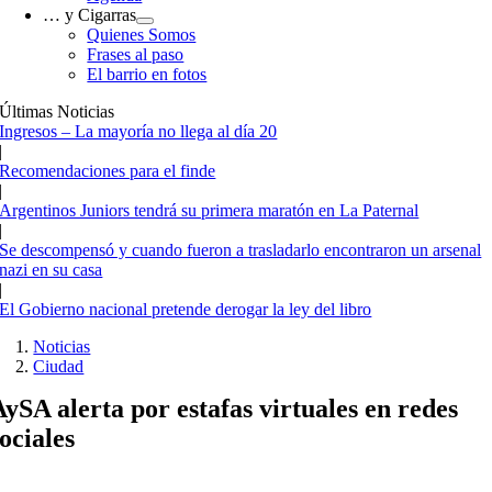
… y Cigarras
Quienes Somos
Frases al paso
El barrio en fotos
Últimas Noticias
Ingresos – La mayoría no llega al día 20
|
Recomendaciones para el finde
|
Argentinos Juniors tendrá su primera maratón en La Paternal
|
Se descompensó y cuando fueron a trasladarlo encontraron un arsenal
nazi en su casa
|
El Gobierno nacional pretende derogar la ley del libro
Noticias
Ciudad
AySA alerta por estafas virtuales en redes
sociales