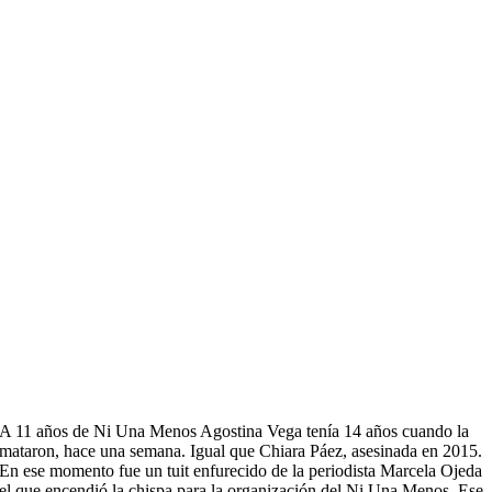
A 11 años de Ni Una Menos Agostina Vega tenía 14 años cuando la
mataron, hace una semana. Igual que Chiara Páez, asesinada en 2015.
En ese momento fue un tuit enfurecido de la periodista Marcela Ojeda
el que encendió la chispa para la organización del Ni Una Menos. Ese