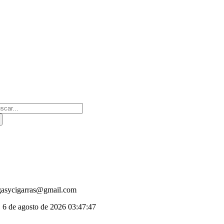
Saltar
al
contenido
scar:
gasycigarras@gmail.com
, 6 de agosto de 2026
03:47:47
oggle