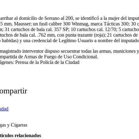
 arribar al domicilio de Serrano al 200, se identificó a la mujer del im
65 mm, Mausser; un fusil calibre 300 Winmag, marca Tácticas 300; 30 ca
n; 31 cartuchos de bala cal. 357 SP; 10 cartuchos cal. 12/70; 5 cartuch
rtuchos de bala cal. .762 mm, con punta trazante (roja); 21 cartuchos d
o habidas) y una credencial de Legítimo Usuario a nombre del imputado
 magistrado interventor dispuso secuestrar todas las armas, municiones 
mpartida de Armas de Fuego de Uso Condicional.
ágenes: Prensa de la Policía de la Ciudad
ompartir
udad
as y Cigarras
tículos relacionados