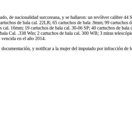
putado, de nacionalidad surcoreana, y se hallaron: un revólver calibre 4
rtuchos de bala cal. 22LR; 65 cartuchos de bala .9mm; 99 cartuchos de
os cal. 16mm; 19 cartuchos de bala cal. 30-06 SP; 40 cartuchos de bala 
e bala Cal. .338 Win; 2 cartuchos de bala cal. 300 WB; 3 miras telescóp
 vencida en el año 2014.
y documentación, y notificar a la mujer del imputado por infracción de 