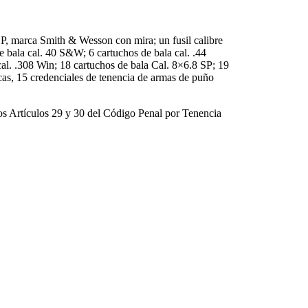
4 SP, marca Smith & Wesson con mira; un fusil calibre
 bala cal. 40 S&W; 6 cartuchos de bala cal. .44
cal. .308 Win; 18 cartuchos de bala Cal. 8×6.8 SP; 19
icas, 15 credenciales de tenencia de armas de puño
los Artículos 29 y 30 del Código Penal por Tenencia