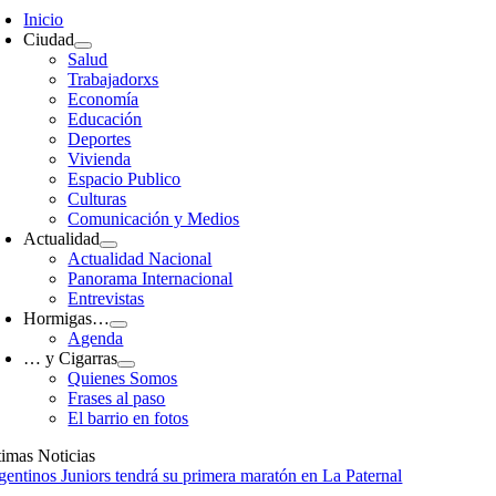
avigation
Inicio
Ciudad
Salud
Trabajadorxs
Economía
Educación
Deportes
Vivienda
Espacio Publico
Culturas
Comunicación y Medios
Actualidad
Actualidad Nacional
Panorama Internacional
Entrevistas
Hormigas…
Agenda
… y Cigarras
Quienes Somos
Frases al paso
El barrio en fotos
timas Noticias
gentinos Juniors tendrá su primera maratón en La Paternal