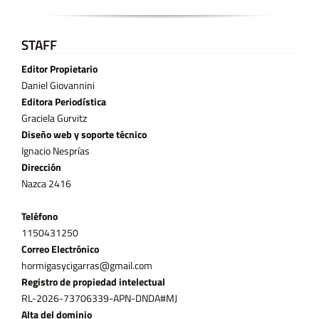
STAFF
Editor Propietario
Daniel Giovannini
Editora Periodística
Graciela Gurvitz
Diseño web y soporte técnico
Ignacio Nesprías
Dirección
Nazca 2416
Teléfono
11­50431250
Correo Electrónico
hormigasycigarras@gmail.com
Registro de propiedad intelectual
RL-2026-73706339-APN-DNDA#MJ
Alta del dominio